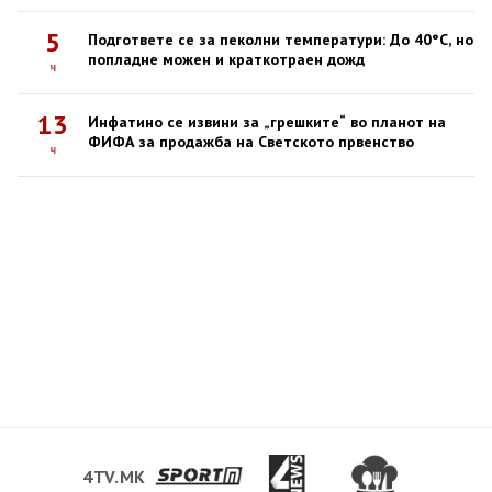
5
Подгответе се за пеколни температури: До 40°C, но
попладне можен и краткотраен дожд
ч
13
Инфатино се извини за „грешките“ во планот на
ФИФА за продажба на Светското првенство
ч
4TV.MK