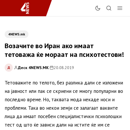
4NEWS.mk
Возачите во Иран ако имаат
тетоважа ќе мораат на психотестови!
Деск 4NEWS.MK
|
20.08.2019
Д
Тетоважите по телото, без разлика дали се изложени
на јавност или пак се скриени се многу популарни во
последно време. Но, таквата мода некаде носи и
проблеми. Така во некои земји се залагаат ваквите
лица да имаат посебен специјалистички психолошки
тест од што ќе зависи дали на истите ќе им се