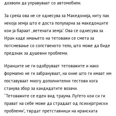
дозволи да управуваат со автомобили.
За среќа ова не се однесува за Македонија, ниту пак
некоја земја што е доста популарна за македонците
кои ја бараат „ветената земја“. Ова се однесува за
Иран каде имањето на тетоважи се смета за
потсмевање со сопственото тело, што може да биде
предзнак за душевни проблеми.
Иранците не ги одобруваат тетоважите и иако
формално не ги забрануваат, на оние што ги имаат им
поставуваат многу дополнителни тестови кога
станува збор за кандидатите возачи.
“Тетоважите се еден вид траума. Луѓето кои си ги
прават на себе може да страдаат од психијатриски
проблеми”, тврдат претставници на иранската