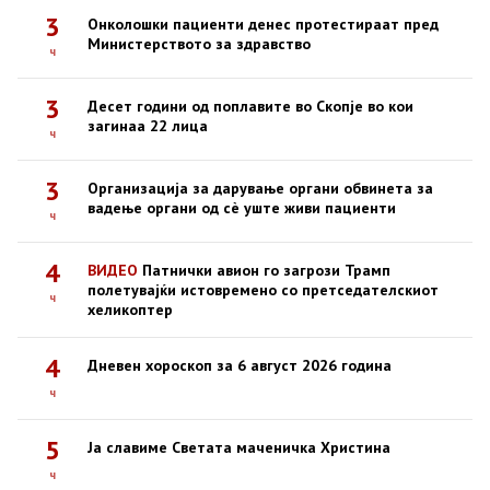
3
Онколошки пациенти денес протестираат пред
Министерството за здравство
ч
3
Десет години од поплавите во Скопје во кои
загинаа 22 лица
ч
3
Организација за дарување органи обвинета за
вадење органи од сè уште живи пациенти
ч
4
ВИДЕО
Патнички авион го загрози Трамп
полетувајќи истовремено со претседателскиот
ч
хеликоптер
4
Дневен хороскоп за 6 август 2026 година
ч
5
Ја славиме Светата маченичка Христина
ч