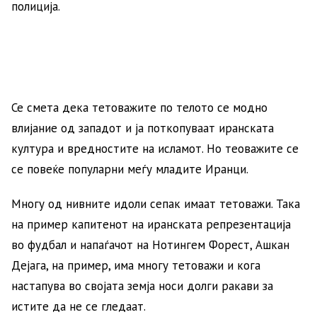
полиција.
Се смета дека тетоважите по телото се модно
влијание од западот и ја поткопуваат иранската
култура и вредностите на исламот. Но теоважите се
се повеќе популарни меѓу младите Иранци.
Многу од нивните идоли сепак имаат тетоважи. Така
на пример капитенот на иранската репрезентација
во фудбал и напаѓачот на Нотингем Форест, Ашкан
Дејага, на пример, има многу тетоважи и кога
настапува во својата земја носи долги ракави за
истите да не се гледаат.