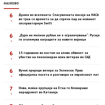
НАЈНОВО
6
Драма во вселената: Спасувачката мисија на НАСА
во трка со времето за да спречи пад на моќниот
ч
опсерваториум Swift
6
„Дури ни милион рубљи не е ограничување“: Русија
ги зголемува наградите за новите војници
ч
6
15-годишник во костим на кловн обвинет за
убиство на пензиониран воен ветеран во САД
ч
6
Вучиќ приреди вечера за Зеленски: Прва
официјална посета и разговори за европскиот пат
ч
7
Нова, моќна ерупција на Етна го блокираше
аеродромот во Катанија
ч