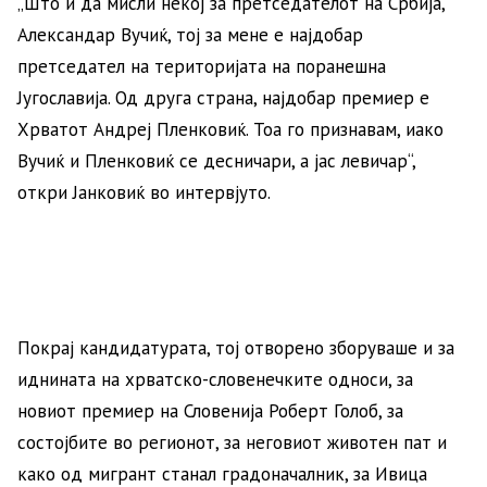
„Што и да мисли некој за претседателот на Србија,
Александар Вучиќ, тој за мене е најдобар
претседател на територијата на поранешна
Југославија. Од друга страна, најдобар премиер е
Хрватот Андреј Пленковиќ. Тоа го признавам, иако
Вучиќ и Пленковиќ се десничари, а јас левичар“,
откри Јанковиќ во интервјуто.
Покрај кандидатурата, тој отворено зборуваше и за
иднината на хрватско-словенечките односи, за
новиот премиер на Словенија Роберт Голоб, за
состојбите во регионот, за неговиот животен пат и
како од мигрант станал градоначалник, за Ивица