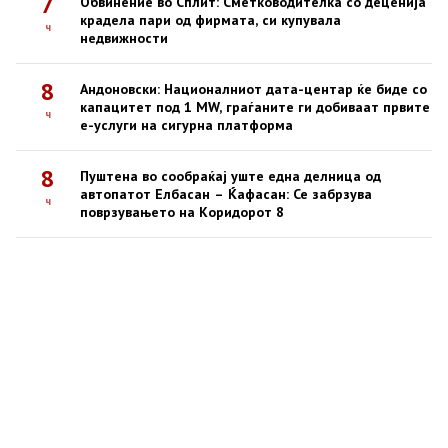
7
Обвинение во Сплит: Сметководителка со деценија
крадела пари од фирмата, си купувала
ч
недвижности
8
Андоновски: Националниот дата-центар ќе биде со
капацитет под 1 MW, граѓаните ги добиваат првите
ч
е-услуги на сигурна платформа
8
Пуштена во сообраќај уште една делница од
автопатот Елбасан – Ќафасан: Се забрзува
ч
поврзувањето на Коридорот 8