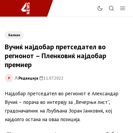
Балкан
Вучиќ најдобар претседател во
регионот – Пленковиќ најдобар
премиер
Редакција
|
11.07.2022
Р
Најдобар претседател во регионот е Александар
Вучиќ – порача во интервју за „Вечерњи лист“,
градоначалник на Љубљана Зоран Јанковиќ, кој
најдолго остана на оваа позиција.