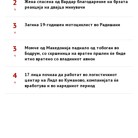
2
Жена спасена од Вардар благодарение на брзата
реакција на двајца минувачи
ч
3
Загина 19-годишен мотоциклист во Радишани
ч
3
Момче од Македонија паднало од тобоган во
Бодрум, со скршеница на вратен пршлен ќе биде
ч
итно вратено со владиниот авион
4
17 лица почнаа да работат во логистичкиот
центар на Лидл во Куманово, компанијата ќе
ч
вработува и во наредниот период