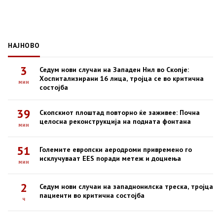
НАЈНОВО
3
Седум нови случаи на Западен Нил во Скопје:
Хоспитализирани 16 лица, тројца се во критична
мин
состојба
39
Скопскиот плоштад повторно ќе заживее: Почна
целосна реконструкција на подната фонтана
мин
51
Големите европски аеродроми привремено го
исклучуваат EES поради метеж и доцнења
мин
2
Седум нови случаи на западнонилска треска, тројца
пациенти во критична состојба
ч