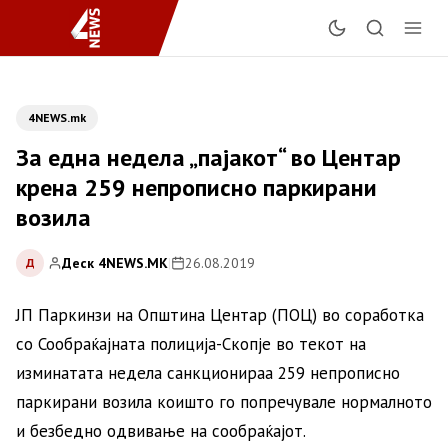
4NEWS.mk
За една недела „пајакот“ во Центар
крена 259 непрописно паркирани
возила
Деск 4NEWS.MK
|
26.08.2019
Д
ЈП Паркинзи на Општина Центар (ПОЦ) во соработка
со Сообраќајната полиција-Скопје во текот на
изминатата недела санкционираа 259 непрописно
паркирани возила коишто го попречувале нормалното
и безбедно одвивање на сообраќајот.