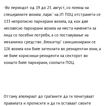
-Во периодот од 19 до 25. август, со помош на
специјалните возила „пајак“ на ЈП ПОЦ отстранети се
133 непрописно паркирани возила, од кои две
несовесно паркирани возила на места наменети за
лица со посебни потреби, а со поставување на
механичко средство „блокатор“ санкционирани се
126 возила кои биле затекнати во резидентни зони, а
не биле корисници-резиденти на секторот во
коишто биле паркирани, соопшти ПОЦ.
Оттаму апелираат до граѓаните да ги почитуваат
правилата и прописите и да ги оставаат своите