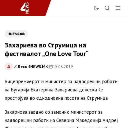
4NEWS.mk
Захариева во Струмица на
фестивалот „One Love Tour“
Деск 4NEWS.MK
|
15.08.2019
Д
Вицепремиерот и министер за надворешни работи
на Бугарија Екатерина Захариева денеска ќе
престојува во еднодневна посета на Струмица.
Захариева заедно со заменик министерот за
надворешни работи на Северна Македонија Андреј