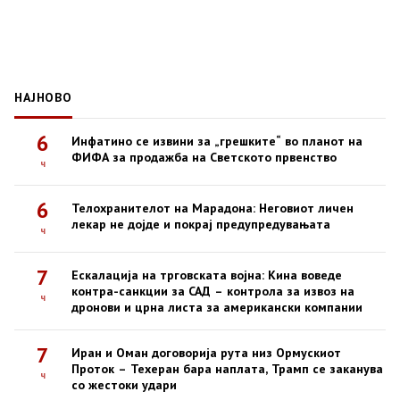
НАЈНОВО
6
Инфатино се извини за „грешките“ во планот на
ФИФА за продажба на Светското првенство
ч
6
Телохранителот на Марадона: Неговиот личен
лекар не дојде и покрај предупредувањата
ч
7
Ескалација на трговската војна: Кина воведе
контра-санкции за САД – контрола за извоз на
ч
дронови и црна листа за американски компании
7
Иран и Оман договорија рута низ Ормускиот
Проток – Техеран бара наплата, Трамп се заканува
ч
со жестоки удари