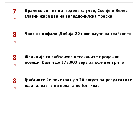
7
Драчево со пет потврдени случаи, Скопје и Велес
главни жаришта на западнонилска треска
ч
8
Чаир се пофали: Добија 20 нови клупи за граѓаните
ч
8
Франција ги забранува несаканите продажни
повици: Казни до 375.000 евра за кол-центрите
ч
8
Граѓаните ќе почекаат до 20 август за резултатите
од анализата на водата во Гостивар
ч