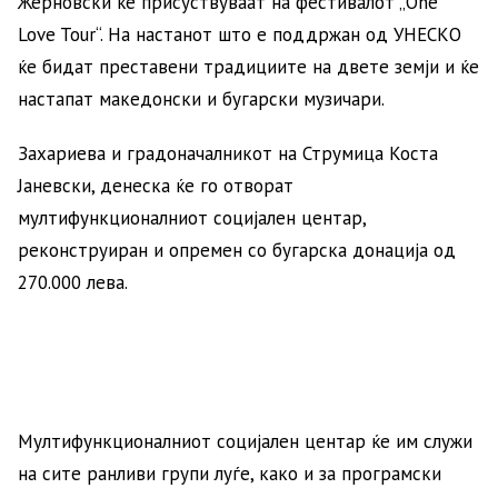
Жерновски ќе присуствуваат на фестивалот „One
Love Tour“. На настанот што е поддржан од УНЕСКО
ќе бидат преставени традициите на двете земји и ќе
настапат македонски и бугарски музичари.
Захариева и градоначалникот на Струмица Коста
Јаневски, денеска ќе го отворат
мултифункционалниот социјален центар,
реконструиран и опремен со бугарска донација од
270.000 лева.
Мултифункционалниот социјален центар ќе им служи
на сите ранливи групи луѓе, како и за програмски