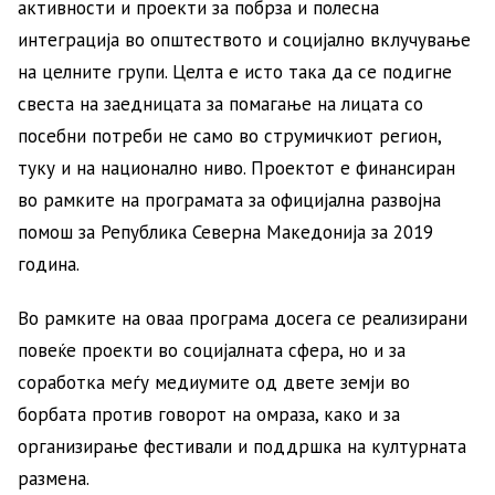
активности и проекти за побрза и полесна
интеграција во општеството и социјално вклучување
на целните групи. Целта е исто така да се подигне
свеста на заедницата за помагање на лицата со
посебни потреби не само во струмичкиот регион,
туку и на национално ниво. Проектот е финансиран
во рамките на програмата за официјална развојна
помош за Република Северна Македонија за 2019
година.
Во рамките на оваа програма досега се реализирани
повеќе проекти во социјалната сфера, но и за
соработка меѓу медиумите од двете земји во
борбата против говорот на омраза, како и за
организирање фестивали и поддршка на културната
размена.