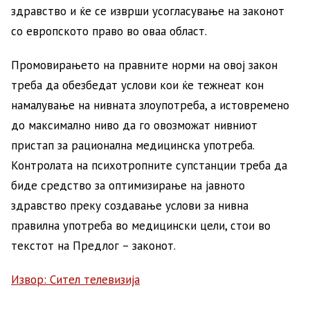
здравство и ќе се изврши усогласување на законот
со европското право во оваа област.
Промовирањето на правните норми на овој закон
треба да обезбедат услови кои ќе тежнеат кон
намалување на нивната злоупотреба, а истовремено
до максимално ниво да го овозможат нивниот
пристап за рационална медицинска употреба.
Контролата на психотропните супстанции треба да
биде средство за оптимизирање на јавното
здравство преку создавање услови за нивна
правилна употреба во медицински цели, стои во
текстот на Предлог – законот.
Извор: Сител телевизија