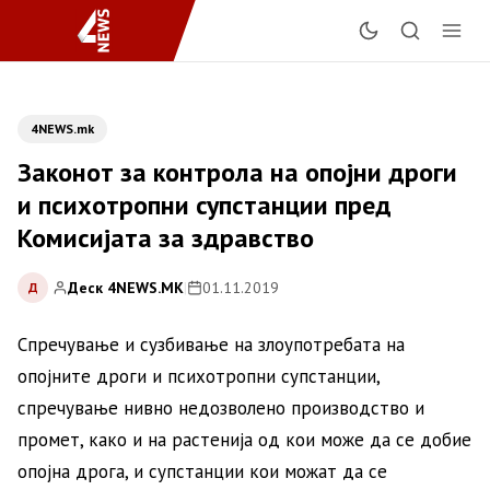
4NEWS.mk
Законот за контрола на опојни дроги
и психотропни супстанции пред
Комисијата за здравство
Деск 4NEWS.MK
|
01.11.2019
Д
Спречување и сузбивање на злоупотребата на
опојните дроги и психотропни супстанции,
спречување нивно недозволено производство и
промет, како и на растенија од кои може да се добие
опојна дрога, и супстанции кои можат да се