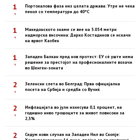
1
Портокалова фаза низ целата држава: Утре не чека
пекол со температури до 40°C
ч
1
Македонското знаме се вее на 5.054 метри
надморска височина: Дарко Костадинов се искачи
ч
на врвот Казбек
1
Западен Балкан пред нов протест: ЕУ сè уште нема
решение за престојот на професионалните возачи
ч
во Шенген-зоната
2
Зеленски слета во Белград: Прва официјална
посета на Србија и средба со Вучиќ
ч
2
Инфлацијата во јули изнесува 0,1 процент, на
годишно ниво трошоците за живот повисоки за
ч
2,3%
2
Седум нови случаи на Западен Нил во Скопје: