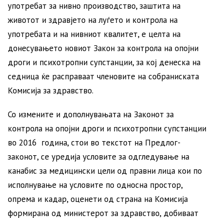
употребат за нивно производство, заштита на
животот и здравјето на луѓето и контрола на
употребата и на нивниот квалитет, е целта на
донесувањето новиот Закон за контрола на опојни
дроги и психотропни супстанции, за кој денеска на
седница ќе расправаат членовите на собраниската
Комисија за здравство.
Со измените и дополнувањата на Законот за
контрола на опојни дроги и психотропни супстанции
во 2016 година, стои во текстот на Предлог-
законот, се уредија условите за одгледување на
канабис за медицински цели од правни лица кои по
исполнување на условите по односна простор,
опрема и кадар, оценети од страна на Комисија
формирана од министерот за здравство, добиваат