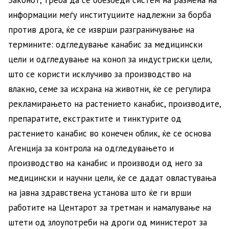
Законот, треба да се обезбеди систем на размена на
информации меѓу институциите надлежни за борба
против дрога, ќе се изврши разграничување на
термините: одгледување канабис за медицински
цели и одгледување на коноп за индустриски цели,
што се користи исклучиво за производство на
влакно, семе за исхрана на животни, ќе се регулира
рекламирањето на растението канабис, производите,
препаратите, екстрактите и тинктурите од
растението канабис во конечен облик, ќе се основа
Агенција за контрола на одгледувањето и
производство на канабис и производи од него за
медицински и научни цели, ќе се дадат овластувања
на јавна здравствена установа што ќе ги врши
работите на Центарот за третман и намалување на
штети од злоупотреби на дроги од министерот за