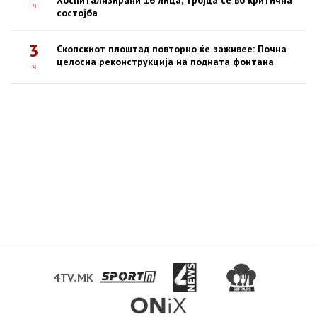
Хоспитализирани 16 лица, тројца се во критична
ч
состојба
3
Скопскиот плоштад повторно ќе заживее: Почна
целосна реконструкција на подната фонтана
ч
4TV.MK