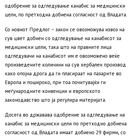
одобрение за одгледување канабис за медицински
цели, по претходна добиена согласност од Владата.
Со новиот Предлог – закон се овозможува извоз на
сув цвет добиен со одгледување на канабисот за
медицински цели, така што на правните лица
одгледувачи на канабисот им е овозможено веќе
произведените количини на сув хербален производ
како опојна дрога да ги пласираат на пазарите во
Европа и пошироко, при тоа почитувајќи ги
меѓународните конвенции и европското
законодавство што ја регулира материјата.
Досега во државава одобрение за одгледување на
канабис за медицински цели по претходно добиена
согласност од Владата имаат добиено 29 фирми, со