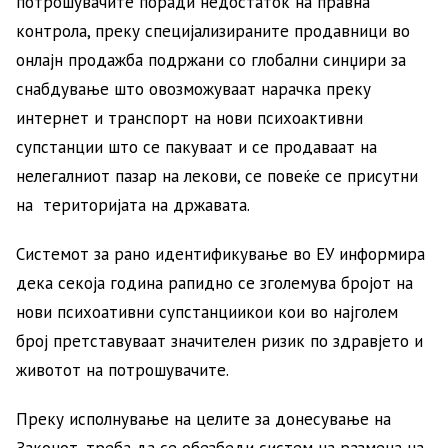
потрошувачите поради недостаток на правна
контрола, преку специјализираните продавници во
онлајн продажба подржани со глобални синџири за
снабдување што овозможуваат нарачка преку
интернет и транспорт на нови психоактивни
супстанции што се пакуваат и се продаваат на
нелегалниот пазар на лекови, се повеќе се присутни
на територијата на државата.
Системот за рано идентификување во ЕУ информира
дека секоја година рапидно се зголемува бројот на
нови психоативни супстанциикои кои во најголем
број претставуваат значителен ризик по здравјето и
животот на потрошувачите.
Преку исполнување на целите за донесување на