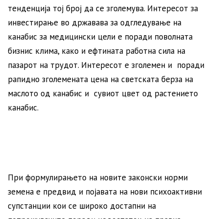
тенденција тој број да се зголемува. Интересот за
инвестирање во државава за одгледување на
канабис за медицински цели е поради поволната
бизнис клима, како и ефтината работна сила на
пазарот на трудот. Интересот е зголемен и поради
рапидно зголемената цена на светската берза на
маслото од канабис и сувиот цвет од растението
канабис.
При формулирањето на новите законски норми
земена е предвид и појавата на нови психоактивни
супстанции кои се широко достапни на