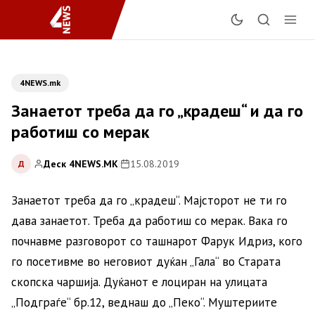
4NEWS.mk
Занаетот треба да го „крадеш“ и да го
работиш со мерак
Деск 4NEWS.MK
|
15.08.2019
Д
Занаетот треба да го „крадеш“. Мајсторот не ти го
дава занаетот. Треба да работиш со мерак. Вака го
почнавме разговорот со ташнарот Фарук Идриз, кого
го посетивме во неговиот дуќан „Гала“ во Старата
скопска чаршија. Дуќанот е лоциран на улицата
„Подграѓе“ бр.12, веднаш до „Пеко“. Муштериите