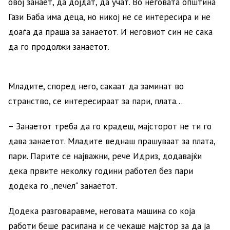
овој занает, да дојдат, да учат. Во неговата општина
Гази Баба има деца, но никој не се интересира и не
доаѓа да праша за занаетот. И неговиот син не сака
да го продолжи занаетот.
Младите, според него, сакаат да заминат во
странство, се интересираат за пари, плата…
– Занаетот треба да го крадеш, мајсторот не ти го
дава занаетот. Младите веднаш прашуваат за плата,
пари. Парите се најважни, рече Идриз, додавајќи
дека првите неколку години работел без пари
додека го „печел“ занаетот.
Додека разговаравме, неговата машина со која
работи беше расипана и се чекаше мајстор за да ја