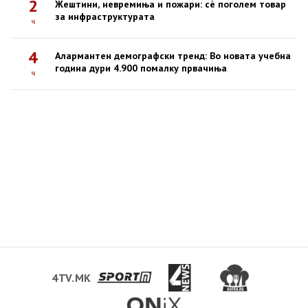
2
Жештини, невремиња и пожари: сè поголем товар
за инфраструктурата
ч
4
Алармантен демографски тренд: Во новата учебна
година дури 4.900 помалку првачиња
ч
4TV.MK