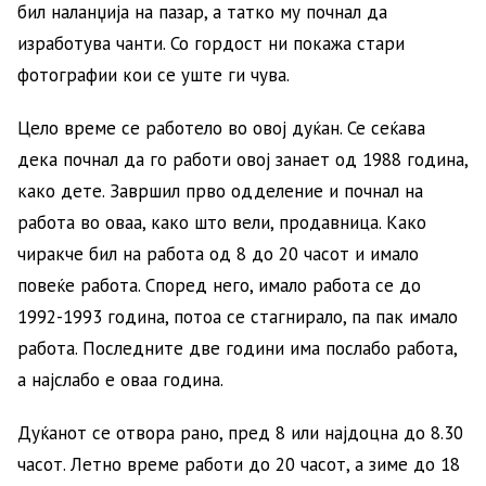
бил наланџија на пазар, а татко му почнал да
изработува чанти. Со гордост ни покажа стари
фотографии кои се уште ги чува.
Цело време се работело во овој дуќан. Се сеќава
дека почнал да го работи овој занает од 1988 година,
како дете. Завршил прво одделение и почнал на
работа во оваа, како што вели, продавница. Како
чиракче бил на работа од 8 до 20 часот и имало
повеќе работа. Според него, имало работа се до
1992-1993 година, потоа се стагнирало, па пак имало
работа. Последните две години има послабо работа,
а најслабо е оваа година.
Дуќанот се отвора рано, пред 8 или најдоцна до 8.30
часот. Летно време работи до 20 часот, а зиме до 18