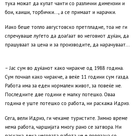
тука можат да купат чанти со различни димензии и
бои, каиши, торбички…, а се примаат и нарачки.
Иако беше топло августовско претпладне, тоа не ги
спречуваше луѓето да доаѓаат во неговиот дуќан, да
прашуваат за цена и за производите, да нарачуваат…
– Јас сум во дуќанот како чиракче од 1988 година.
Сум почнал како чиракче, а веќе 11 години сум газда.
Работа има за еден нормален живот, за повеќе не.
Последните две години е малку потешко. Оваа
година е уште потешко со работа, ни раскажа Идриз.
Сега, вели Идриз, ги чекаме туристите. Зимно време
нема работа, чаршијата многу рано се затвора. Ни
раскажа дека неговата работа не е поврзана со