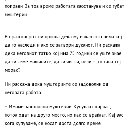
поправи. За тоа време работата заостанува и се губат
муштерии.
Во разговорот ни призна дека му е жал што нема кој
да го наследи и ако се затвори дуќанот. Ни раскажа
дека неговиот татко кој има 75 години се уште знае
да ги земе машините, да ги чисти, вели – „остана тој
мерак“.
Ни раскажа дека муштериите се задоволни од
неговата работа.
– Имаме задоволни муштерии. Купуваат кај нас,
потоа одат на друго место, но пак се враќаат. Кај вас
кога купуваме, се носат доста долго време