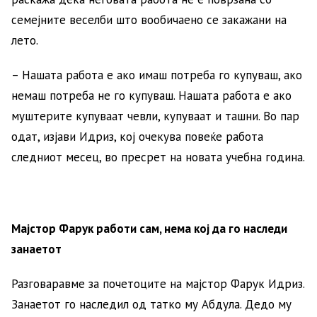
семејните веселби што вообичаено се закажани на
лето.
– Нашата работа е ако имаш потреба го купуваш, ако
немаш потреба не го купуваш. Нашата работа е ако
муштерите купуваат чевли, купуваат и ташни. Во пар
одат, изјави Идриз, кој очекува повеќе работа
следниот месец, во пресрет на новата учебна година.
Мајстор Фарук работи сам, нема кој да го наследи
занаетот
Разговаравме за почетоците на мајстор Фарук Идриз.
Занаетот го наследил од татко му Абдула. Дедо му