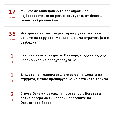
17
Мицкоски: Македонските аеродроми се
најбрзорастечки во регионот, туризмот бележи
мин
силен сообраќаен бум
35
Историски нискиот водостој на Дунав ги крена
цените на струјата: Македонија има стратегија и е
мин
безбедна
1
Пеколни температури во Италија, владата издаде
црвено ниво на предупредување
ч
1
Владата не планира зголемување на цената на
струјата, можно проширување на евтината тарифа
ч
2
Струга бележи рекордна посетеност: Богатата
летна програма ги исполни бреговите на
ч
Охридското Езеро