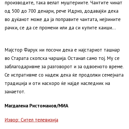
производите, така велат муштериите. Чантите чинат
од 500 до 700 денари, рече Идриз, додавајќи дека
во дуќанот може да ја поправите чантата, нејзините
рачки, се да се промени или да си купите каиши…
Мајстор Фарук ни посочи дека е најстариот ташнар
во Старата скопска чаршија. Останал само тој. Му се
заблагодаривме за разговорот и за одвоеното време.
Се испративме со надеж дека ќе продолжи семејната
традиција и оти наскоро ќе најде наследник на
занаетот.
Магдалена Ристоманов/МИА
Извор: Сител телевизија