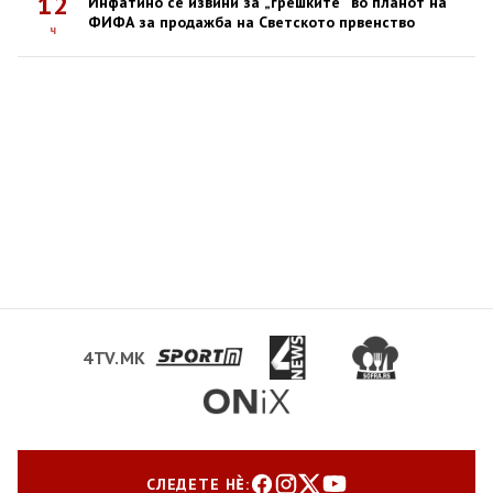
12
Инфатино се извини за „грешките“ во планот на
ФИФА за продажба на Светското првенство
ч
4TV.MK
СЛЕДЕТЕ НЀ: