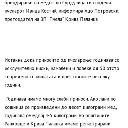
брендирање на медот во Сурдулица ги сподели
пчеларот Ивица Костиќ, информира Ацо Петровски,
претседател на ЗП „Пчела“ Крива Паланка.
Истакна дека приносите од пчеларење годинава се
исклучително ниски, намалени и повеќе од 50 отсто
споредено со минатата и претходните неколку
години.
-Годинава имаме многу слаби приноси. Ако лани по
кошница се произведени до десет килограми мед,
годинава се едвај 4-5 килограми. Во општините
Ранковце и Крива Паланка имаме регистрирани