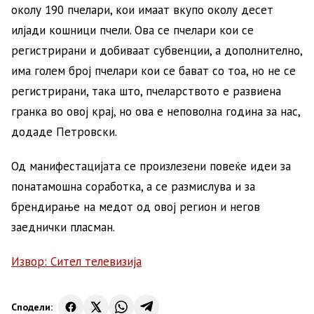
околу 190 пчелари, кои имаат вкупо околу десет
илјади кошници пчели. Ова се пчелари кои се
регистрирани и добиваат субвенции, а дополнително,
има голем број пчелари кои се бават со тоа, но не се
регистрирани, така што, пчеларството е развиена
гранка во овој крај, но ова е неповолна година за нас,
додаде Петровски.
Од манифестацијата се произлезени повеќе идеи за
понатамошна соработка, а се размислува и за
брендирање на медот од овој регион и негов
заеднички пласман.
Извор: Сител телевизија
Сподели: