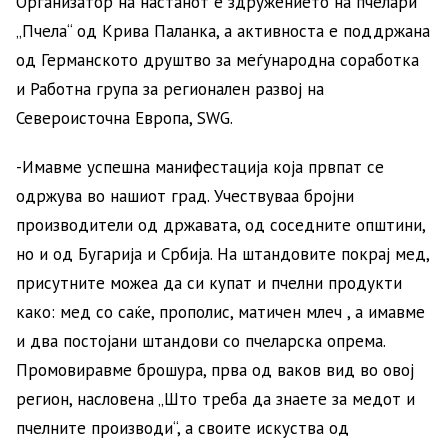
Организатор на настанот е здружението на пчелари
„Пчела“ од Крива Паланка, а активноста е поддржана
од Германското друштво за меѓународна соработка
и Работна група за регионален развој на
Североисточна Европа, SWG.
-Имавме успешна манифестација која првпат се
одржува во нашиот град. Учествуваа бројни
производители од државата, од соседните општини,
но и од Бугарија и Србија. На штандовите покрај мед,
присутните можеа да си купат и пчелни продукти
како: мед со саќе, прополис, матичен млеч , а имавме
и два постојани штандови со пчеларска опрема.
Промовиравме брошура, прва од ваков вид во овој
регион, насловена „Што треба да знаете за медот и
пчелните производи“, а своите искуства од