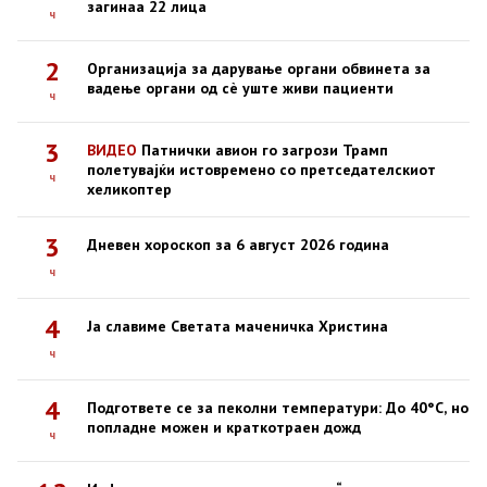
загинаа 22 лица
ч
2
Организација за дарување органи обвинета за
вадење органи од сè уште живи пациенти
ч
3
ВИДЕО
Патнички авион го загрози Трамп
полетувајќи истовремено со претседателскиот
ч
хеликоптер
3
Дневен хороскоп за 6 август 2026 година
ч
4
Ја славиме Светата маченичка Христина
ч
4
Подгответе се за пеколни температури: До 40°C, но
попладне можен и краткотраен дожд
ч