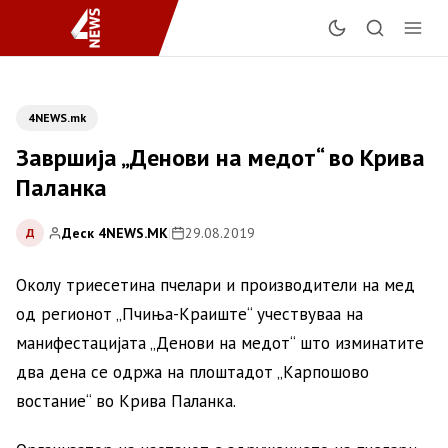
4NEWS.mk
Завршија „Денови на медот“ во Крива
Паланка
Деск 4NEWS.MK
|
29.08.2019
Д
Околу триесетина пчелари и производители на мед
од регионот „Пчиња-Краиште“ учествуваа на
манифестацијата „Денови на медот“ што изминатите
два дена се одржа на плоштадот „Карпошово
востание“ во Крива Паланка.