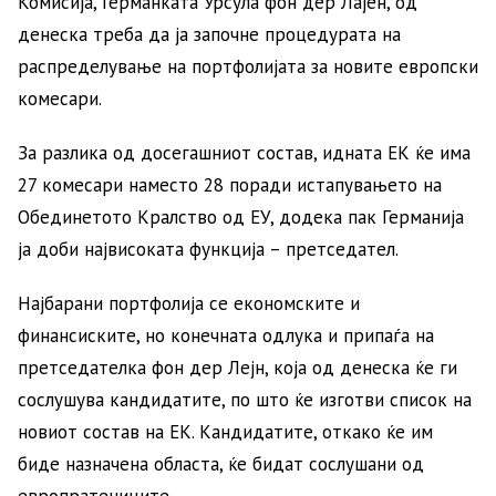
Комисија, Германката Урсула фон дер Лајен, од
денеска треба да ја започне процедурата на
распределување на портфолијата за новите европски
комесари.
За разлика од досегашниот состав, идната ЕК ќе има
27 комесари наместо 28 поради истапувањето на
Обединетото Кралство од ЕУ, додека пак Германија
ја доби највисоката функција – претседател.
Најбарани портфолија се економските и
финансиските, но конечната одлука и припаѓа на
претседателка фон дер Лејн, која од денеска ќе ги
сослушува кандидатите, по што ќе изготви список на
новиот состав на ЕК. Кандидатите, откако ќе им
биде назначена областа, ќе бидат сослушани од