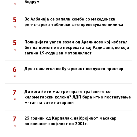
Бодрум
ч
5
Во Албанија се запали комбе со македонски
регистарски таблички што превезувало пилиња
ч
5
Полицијата уапси возач од Арачиново кој избегал
без да помогне во несреќата кај Радишани, во која
ч
загина 19-годишен мотоциклист
6
Дрон навлегол во бугарскиот воздушен простор
ч
7
До кога ќе ги малтретирате граѓаните со
километарски колони? ЛДП бара итно поставување
ч
м-таг на сите патарини
7
25 години од Карпалак, најбројниот масакар
во воениот конфликт во 2001г.
ч