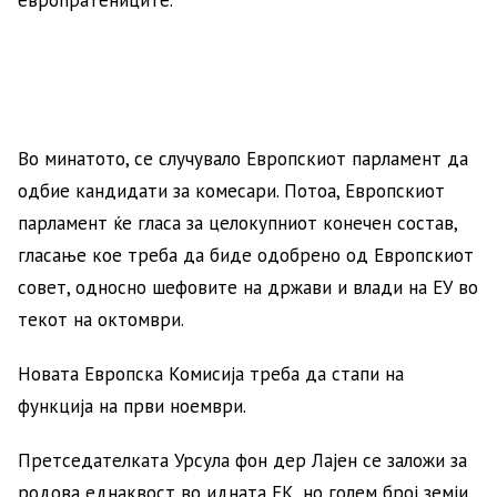
европратениците.
Во минатото, се случувало Европскиот парламент да
одбие кандидати за комесари. Потоа, Европскиот
парламент ќе гласа за целокупниот конечен состав,
гласање кое треба да биде одобрено од Европскиот
совет, односно шефовите на држави и влади на ЕУ во
текот на октомври.
Новата Европска Комисија треба да стапи на
функција на први ноември.
Претседателката Урсула фон дер Лајен се заложи за
родова еднаквост во идната ЕК, но голем број земји