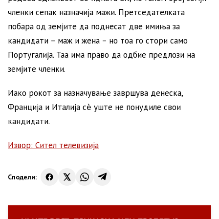
членки сепак назначија мажи. Претседателката
побара од земјите да поднесат две имиња за
кандидати – маж и жена – но тоа го стори само
Португалија. Таа има право да одбие предлози на
земјите членки.
Иако рокот за назначување завршува денеска,
Франција и Италија сѐ уште не понудиле свои
кандидати.
Извор: Сител телевизија
Сподели: