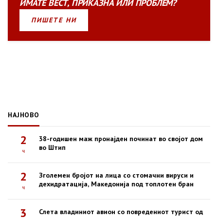
ИМАТЕ
ВЕСТ
,
ПРИКАЗНА
ИЛИ
ПРОБЛЕМ?
ПИШЕТЕ НИ
НАЈНОВО
2
38-годишен маж пронајден починат во својот дом
во Штип
ч
2
Зголемен бројот на лица со стомачни вируси и
дехидратација, Македонија под топлотен бран
ч
3
Слета владиниот авион со повредениот турист од