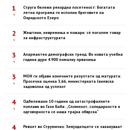
1
Струга бележи рекордна посетеност: Богатата
летна програма ги исполни бреговите на
ч
Охридското Езеро
2
Жештини, невремиња и пожари: сè поголем товар
за инфраструктурата
ч
3
Алармантен демографски тренд: Во новата учебна
година дури 4.900 помалку првачиња
ч
3
МОН ги објави конечните резултати од матурата:
Просечна оценка 3,66, министерката Јаневска
ч
задоволна од успехот
4
Одбележани 10 години од катастрофалните
поплави во Гази Баба: „Споменот, солидарноста и
ч
одговорноста се наша трајна обврска“
4
Револт во Струмичко: Земјоделците се закануваат