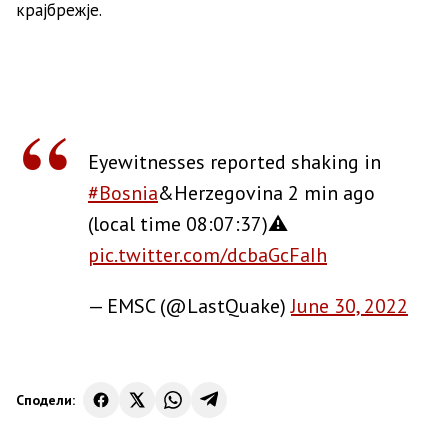
крајбрежје.
Eyewitnesses reported shaking in
#Bosnia
&Herzegovina 2 min ago
(local time 08:07:37)⚠
pic.twitter.com/dcbaGcFaIh
— EMSC (@LastQuake)
June 30, 2022
Сподели: