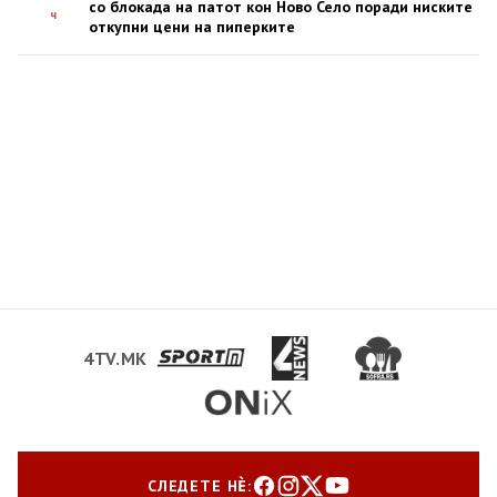
со блокада на патот кон Ново Село поради ниските
ч
откупни цени на пиперките
4TV.MK
СЛЕДЕТЕ НЀ: