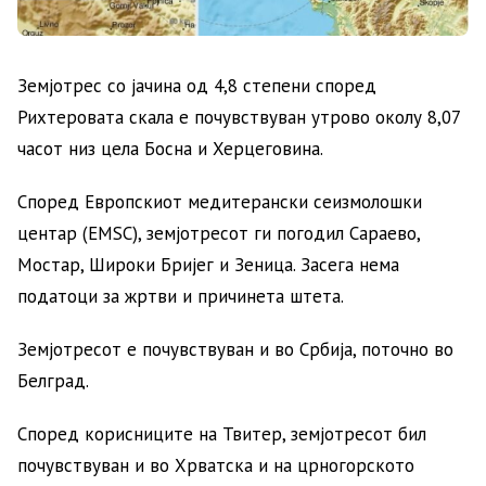
Земјотрес со јачина од 4,8 степени според
Рихтеровата скала е почувствуван утрово околу 8,07
часот низ цела Босна и Херцеговина.
Според Европскиот медитерански сеизмолошки
центар (EMSC), земјотресот ги погодил Сараево,
Мостар, Широки Бријег и Зеница. Засега нема
податоци за жртви и причинета штета.
Земјотресот е почувствуван и во Србија, поточно во
Белград.
Според корисниците на Твитер, земјотресот бил
почувствуван и во Хрватска и на црногорското