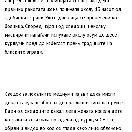
Според Локал. се., полицијата соопштила дека
првично ранетата жена починала околу 13 часот од
здобиените рани. Уште две лица се пренесени во
болница. Според изјави од сведоци неколку
маскирани напаѓачи испукале околу осум до десет
куршуми пред да избегаат преку градините на
блиските згради.
Сведок за локалните медиуми изјави дека мисли
дека станувало збор за два различни типа на оружје.
Еден од сведоците кажал дека жената носела дете
во раката кога била погодена од куршум. СВТ.се.
објави и видео во кое се гледа како лице облечено