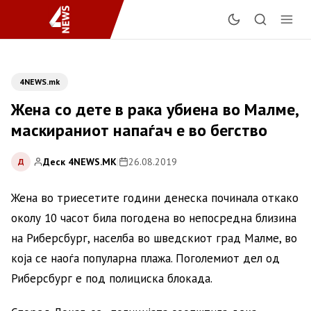
4NEWS.mk
Жена со дете в рака убиена во Малме,
маскираниот напаѓач е во бегство
Деск 4NEWS.MK
|
26.08.2019
Д
Жена во триесетите години денеска починала откако
околу 10 часот била погодена во непосредна близина
на Риберсбург, населба во шведскиот град Малме, во
која се наоѓа популарна плажа. Поголемиот дел од
Риберсбург е под полициска блокада.