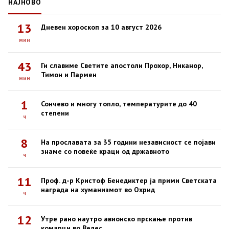
НАЈНОВО
13
Дневен хороскоп за 10 август 2026
мин
43
Ги славиме Светите апостоли Прохор, Никанор,
Тимон и Пармен
мин
1
Сончево и многу топло, температурите до 40
степени
ч
8
На прославата за 35 години независност се појави
знаме со повеќе краци од државното
ч
11
Проф. д-р Кристоф Бенедиктер ја прими Светската
награда на хуманизмот во Охрид
ч
12
Утре рано наутро авионско прскање против
комарци во Велес