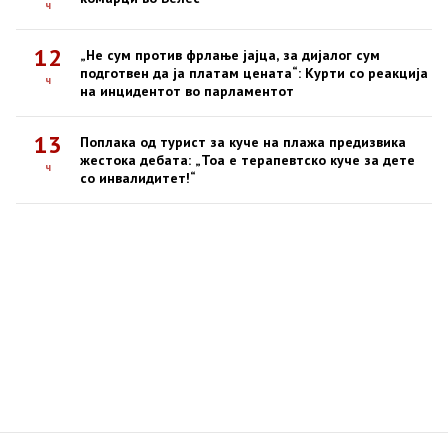
ч
12
„Не сум против фрлање јајца, за дијалог сум
подготвен да ја платам цената“: Курти со реакција
ч
на инцидентот во парламентот
13
Поплака од турист за куче на плажа предизвика
жестока дебата: „Тоа е терапевтско куче за дете
ч
со инвалидитет!“