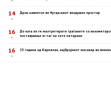
ч
14
Дрон навлегол во бугарскиот воздушен простор
ч
16
До кога ќе ги малтретирате граѓаните со километарс
поставување м-таг на сите патарини
ч
16
25 години од Карпалак, најбројниот масакар во воени
ч