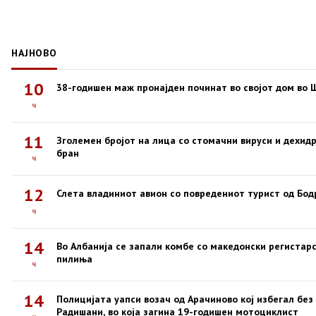
НАЈНОВО
10
38-годишен маж пронајден починат во својот дом во 
ч
11
Зголемен бројот на лица со стомачни вируси и дехид
бран
ч
12
Слета владиниот авион со повредениот турист од Бод
ч
14
Во Албанија се запали комбе со македонски регистар
пилиња
ч
14
Полицијата уапси возач од Арачиново кој избегал без
Радишани, во која загина 19-годишен мотоциклист