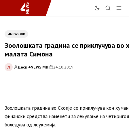
4NEWS.mk
Зоолошката градина се приклучува во 
малата Симона
Деск 4NEWS.MK
|
24.10.2019
Д
Зоолошката градина во Скопје се приклучува кон хуман
финански средства наменети за лекување на четириго
боледува од леукемија.