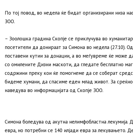
По тој повод, во недела ќе бидат организирани низа на
ЗОО.
– Зоолошка градина Скопје се приклучува во хуманитар
посетители да донираат за Симона во недела (27.10). Од
поставени кутии за донации, а во меѓувреме ќе може 
со омилените Дизни маскоти, да гледате бесплатно ма
содржини преку кои ќе помогнеме да се соберат средст
бидеме хумани, да спасиме еден млад живот. За среќно
наведува во информацијата од Скопје ЗОО.
Симона боледува од акутна нелимфобластна лекумија. До
евра, но потребни се 140 илјади евра за лекувањето. Д