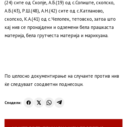
(24) сите од Скопје, А.Б.(19) од с.Сопиште, скопско,
А.Б.(43), Р.Ш.(48), А.Н.(42) сите од с.Катланово,
скопско, К.А.(41) од с.Челопек, тетовско, затоа што
кај нив се пронајдени и одземени бела прашкаста
материја, бела грутчеста материја и марихуана.
По целосно документирање на случаите против нив
ќе следуваат соодветни поднесоци.
Сподели: