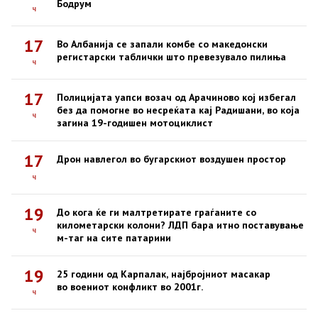
Бодрум
ч
17
Во Албанија се запали комбе со македонски
регистарски таблички што превезувало пилиња
ч
17
Полицијата уапси возач од Арачиново кој избегал
без да помогне во несреќата кај Радишани, во која
ч
загина 19-годишен мотоциклист
17
Дрон навлегол во бугарскиот воздушен простор
ч
19
До кога ќе ги малтретирате граѓаните со
километарски колони? ЛДП бара итно поставување
ч
м-таг на сите патарини
19
25 години од Карпалак, најбројниот масакар
во воениот конфликт во 2001г.
ч