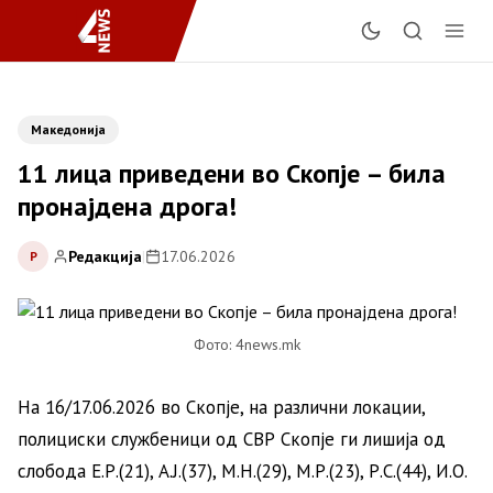
Македонија
11 лица приведени во Скопје – била
пронајдена дрога!
Редакција
|
17.06.2026
Р
Фото: 4news.mk
На 16/17.06.2026 во Скопје, на различни локации,
полициски службеници од СВР Скопје ги лишија од
слобода Е.Р.(21), А.Ј.(37), М.Н.(29), М.Р.(23), Р.С.(44), И.О.