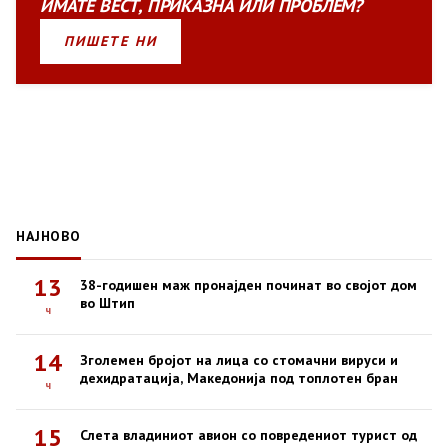
ИМАТЕ
ВЕСТ
,
ПРИКАЗНА
ИЛИ
ПРОБЛЕМ?
ПИШЕТЕ НИ
НАЈНОВО
13
38-годишен маж пронајден починат во својот дом
во Штип
ч
14
Зголемен бројот на лица со стомачни вируси и
дехидратација, Македонија под топлотен бран
ч
15
Слета владиниот авион со повредениот турист од