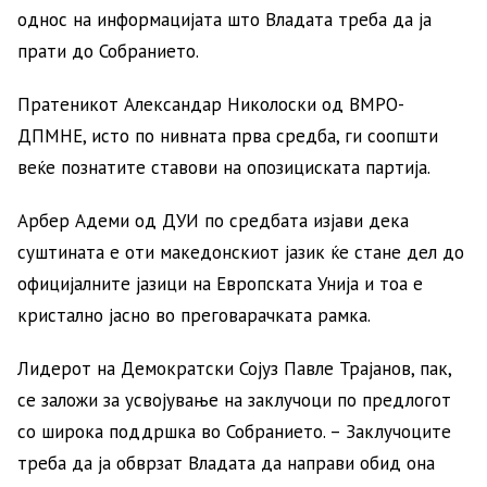
однос на информацијата што Владата треба да ја
прати до Собранието.
Пратеникот Александар Николоски од ВМРО-
ДПМНЕ, исто по нивната прва средба, ги соопшти
веќе познатите ставови на опозициската партија.
Арбер Адеми од ДУИ по средбата изјави дека
суштината е оти македонскиот јазик ќе стане дел до
официјалните јазици на Европската Унија и тоа е
кристално јасно во преговарачката рамка.
Лидерот на Демократски Сојуз Павле Трајанов, пак,
се заложи за усвојување на заклучоци по предлогот
со широка поддршка во Собранието. – Заклучоците
треба да ја обврзат Владата да направи обид она