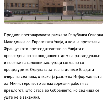
Предлог-преговарачката рамка за Република Северна
Македонија со Европската Унија, а која ја претстави
Француското претседателство со Унијата е
проследена во законодавниот дом на разгледување
и носење натамошни заклучоци согласно со
процедурите. Одлуката за тоа ја донесе Владата
вчера на седница, откако ја разгледа Информацијата
од Министерството за надворешни работи за
предлогот, што стаса во Собранието, но седница се
уште не е закажана.