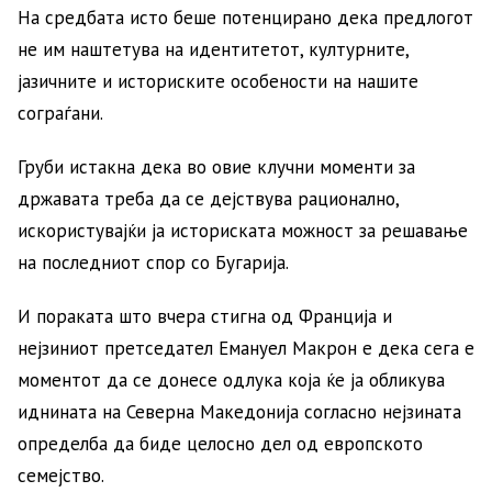
На средбата исто беше потенцирано дека предлогот
не им наштетува на идентитетот, културните,
јазичните и историските особености на нашите
сограѓани.
Груби истакна дека во овие клучни моменти за
државата треба да се дејствува рационално,
искористувајќи ја историската можност за решавање
на последниот спор со Бугарија.
И пораката што вчера стигна од Франција и
нејзиниот претседател Емануел Макрон е дека сега е
моментот да се донесе одлука која ќе ја обликува
иднината на Северна Македонија согласно нејзината
определба да биде целосно дел од европското
семејство.