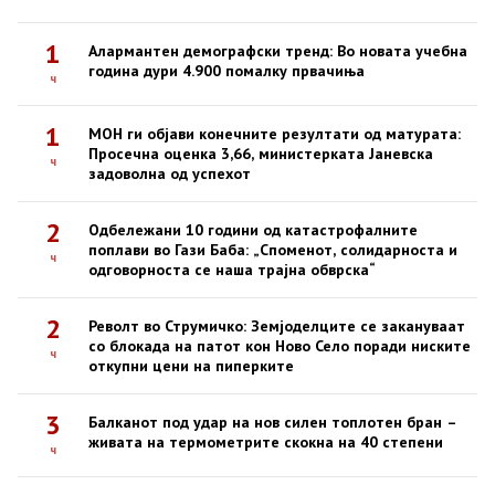
1
Алармантен демографски тренд: Во новата учебна
година дури 4.900 помалку првачиња
ч
1
МОН ги објави конечните резултати од матурата:
Просечна оценка 3,66, министерката Јаневска
ч
задоволна од успехот
2
Одбележани 10 години од катастрофалните
поплави во Гази Баба: „Споменот, солидарноста и
ч
одговорноста се наша трајна обврска“
2
Револт во Струмичко: Земјоделците се закануваат
со блокада на патот кон Ново Село поради ниските
ч
откупни цени на пиперките
3
Балканот под удар на нов силен топлотен бран –
живата на термометрите скокна на 40 степени
ч