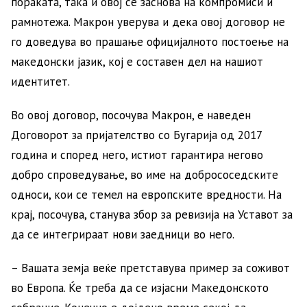
пораката, така и овој се заснова на компромиси и
рамнотежа. Макрон уверува и дека овој договор не
го доведува во прашање официјалното постоење на
македонски јазик, кој е составен дел на нашиот
идентитет.
Во овој договор, посочува Макрон, е наведен
Договорот за пријателство со Бугарија од 2017
година и според него, истиот гарантира негово
добро спроведување, во име на добрососедските
односи, кои се темел на европските вредности. На
крај, посочува, станува збор за ревизија на Уставот за
да се интегрираат нови заедници во него.
– Вашата земја веќе претставува пример за соживот
во Европа. Ќе треба да се изјасни Македонското