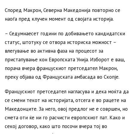
Според Макрон, Северна Македонија повторно се
наоѓа пред клучен момент од својата историја.
– Седумнаесет години по добивањето кандидатски
статус, штотуку се отвора историска можност –
влегување во активна фаза на процесот за
пристапување кон Европската Унија. Изборот е ваш,
порача вчера францускиот претседател Макрон,
преку објава од Француската амбасада во Скопје.
Францускиот претседател нагласува и дека моќта да
се смени текот на историјата, отсега е во рацете на
Македонците. За него, овој предлог не е совршен, но
смета оти ќе ни го расчисти европскиот пат. Како и
секој договор, како што посочи вчера тој во