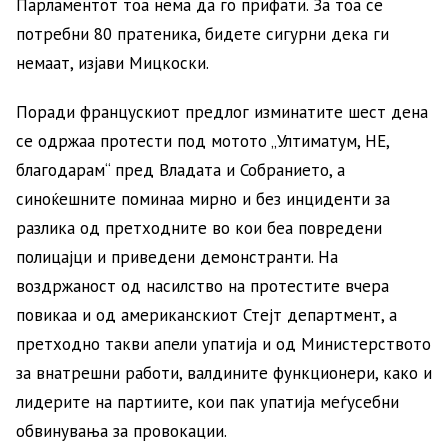
Парламентот тоа нема да го прифати. За тоа се
потребни 80 пратеника, бидете сигурни дека ги
немаат, изјави Мицкоски.
Поради францускиот предлог изминатите шест дена
се одржаа протести под мотото „Ултиматум, НЕ,
благодарам“ пред Владата и Собранието, а
синоќешните поминаа мирно и без инциденти за
разлика од претходните во кои беа повредени
полицајци и приведени демонстранти. На
воздржаност од насилство на протестите вчера
повикаа и од американскиот Стејт департмент, а
претходно такви апели упатија и од Министерството
за внатрешни работи, валдините функционери, како и
лидерите на партиите, кои пак упатија меѓусебни
обвинувања за провокации.