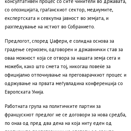
консултативен процес со сите чинители во државата,
со опозицијата, граѓанскиот сектор, медиумите,
експертската и севкупна јавност во земјата, и
разгледување на истиот во Собранието.
Предлогот, според Џафери, е солидна основа за
градење сериозен, одговорен и државнички став за
оваа можност која се отвора за нашата земја сега и
можеби, како што смета тој, никогаш повеќе за
официјално отпочнување на преговарачкиот процес и
одржување на првата меѓувладина конференција со
Европската Унија.
Работната група на политичките партии за
францускиот предлог не се договори за нова средба,
по онаа од пред два дена на која ниту еден од