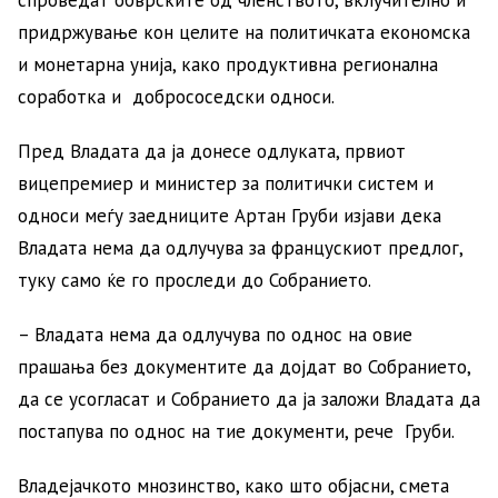
придржување кон целите на политичката економска
и монетарна унија, како продуктивна регионална
соработка и добрососедски односи.
Пред Владата да ја донесе одлуката, првиот
вицепремиер и министер за политички систем и
односи меѓу заедниците Артан Груби изјави дека
Владата нема да одлучува за францускиот предлог,
туку само ќе го проследи до Собранието.
– Владата нема да одлучува по однос на овие
прашања без документите да дојдат во Собранието,
да се усогласат и Собранието да ја заложи Владата да
постапува по однос на тие документи, рече Груби.
Владејачкото мнозинство, како што објасни, смета