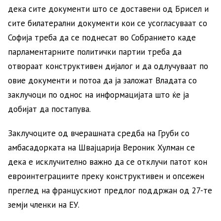
дека сите документи што се доставени од Брисел и
сите билатерални документи кои се усогласуваат со
Софија треба да се поднесат во Собранието каде
парламентарните политички партии треба да
отвораат конструктивен дијалог и да одлучуваат по
овие документи и потоа да ја заложат Владата со
заклучоци по однос на информацијата што ќе ја
добијат да постапува.
Заклучоците од вчерашната средба на Груби со
амбасадорката на Швајцарија Вероник Хулман се
дека е исклучително важно да се отклучи патот кон
евроинтеграциите преку конструктивен и опсежен
преглед на францускиот предлог поддржан од 27-те
земји членки на ЕУ.