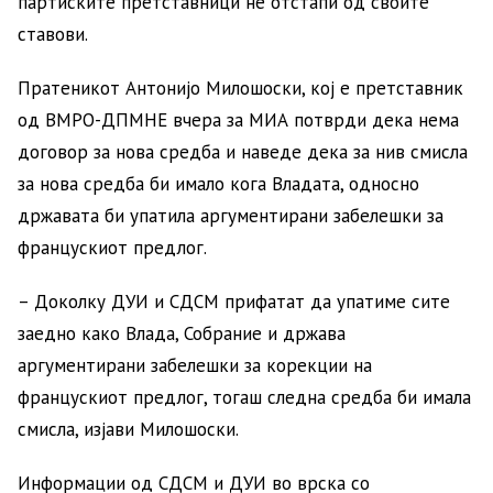
партиските претставници не отстапи од своите
ставови.
Пратеникот Антонијо Милошоски, кој е претставник
од ВМРО-ДПМНЕ вчера за МИА потврди дека нема
договор за нова средба и наведе дека за нив смисла
за нова средба би имало кога Владата, односно
државата би упатила аргументирани забелешки за
францускиот предлог.
– Доколку ДУИ и СДСМ прифатат да упатиме сите
заедно како Влада, Собрание и држава
аргументирани забелешки за корекции на
францускиот предлог, тогаш следна средба би имала
смисла, изјави Милошоски.
Информации од СДСМ и ДУИ во врска со