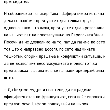
претседател.
И собранискиот спикер Талат Џафери вчера истакна
дека се наоѓаме пред уште една тешка одлука,
односно, како што кажа, пред уште една крстосница
на нашиот пат на пристапување во Европската Унија
Посочи да не дозволиме на тој пат да газиме по сето
тоа што е направено досега, по сите надминати
тешкотии, спорни прашања и конфликтни ситуации, и
да не дозволиме несогласувањата и револтот да
предизвикаат лавина која ќе направи иреверзибилна
штета.
– Да бидеме мудри и сплотени, да изградиме
официјален став по францускиот, сега веќе европски
предлог, рече Џафери повикувајќи на широк