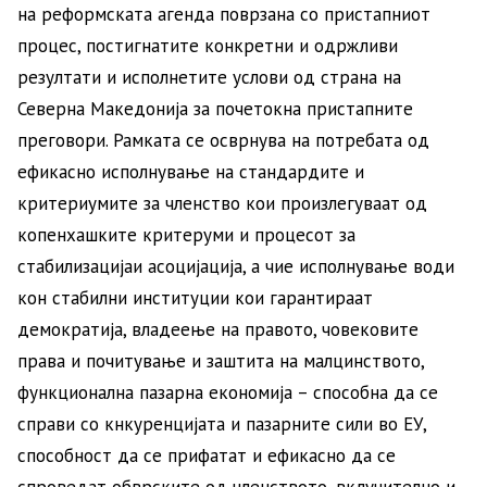
на реформската агенда поврзана со пристапниот
процес, постигнатите конкретни и одржливи
резултати и исполнетите услови од страна на
Северна Македонија за почетокна пристапните
преговори. Рамката се осврнува на потребата од
ефикасно исполнување на стандардите и
критериумите за членство кои произлегуваат од
копенхашките критеруми и процесот за
стабилизацијаи асоцијација, а чие исполнување води
кон стабилни институции кои гарантираат
демократија, владеење на правото, човековите
права и почитување и заштита на малцинството,
функционална пазарна економија – способна да се
справи со кнкуренцијата и пазарните сили во ЕУ,
способност да се прифатат и ефикасно да се
спроведат обврските од членството, вклучително и