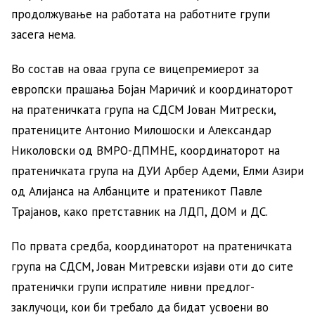
продолжување на работата на работните групи
засега нема.
Во состав на оваа група се вицепремиерот за
европски прашања Бојан Маричиќ и координаторот
на пратеничката група на СДСМ Јован Митрески,
пратениците Антонио Милошоски и Александар
Николовски од ВМРО-ДПМНЕ, координаторот на
пратеничката група на ДУИ Арбер Адеми, Елми Азири
од Алијанса на Албанците и пратеникот Павле
Трајанов, како претставник на ЛДП, ДОМ и ДС.
По првата средба, координаторот на пратеничката
група на СДСМ, Јован Митревски изјави оти до сите
пратенички групи испратиле нивни предлог-
заклучоци, кои би требало да бидат усвоени во