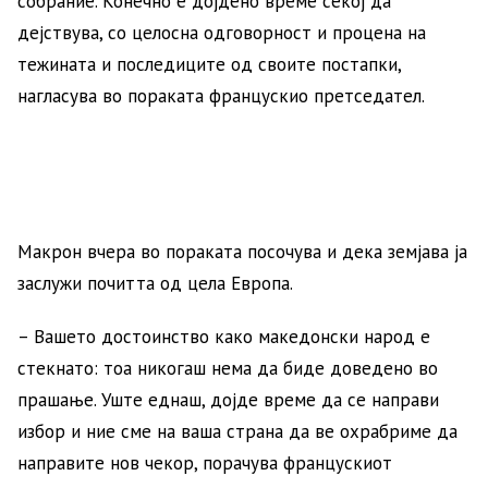
собрание. Конечно е дојдено време секој да
дејствува, со целосна одговорност и процена на
тежината и последиците од своите постапки,
нагласува во пораката францускио претседател.
Макрон вчера во пораката посочува и дека земјава ја
заслужи почитта од цела Европа.
– Вашето достоинство како македонски народ е
стекнато: тоа никогаш нема да биде доведено во
прашање. Уште еднаш, дојде време да се направи
избор и ние сме на ваша страна да ве охрабриме да
направите нов чекор, порачува францускиот