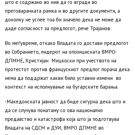
што е содржано во нив да го вгради во
преговарачката рамка и во другите документи, а
доколку не успее тоа би значело дека не може да
даде согласност за предлогот, рече Трајанов.
Во меѓувреме, откако Владата го достави предлогот
во Собранието, лидерот на опозициската ВМРО-
ДПМНЕ, Христијан Мицкоски при учеството на
протестот против францускиот предлог порача дека
нема да поддржат какви било уставни измени во
контекст на исполнување на бугарските барања.
-Македонската јавност да биде сигурна дека што и
да се случува понатаму со ова национално
предавство и катастрофа која што ја подготвува
Владата на СДСМ и ДУИ, ВМРО ДПМНЕ во