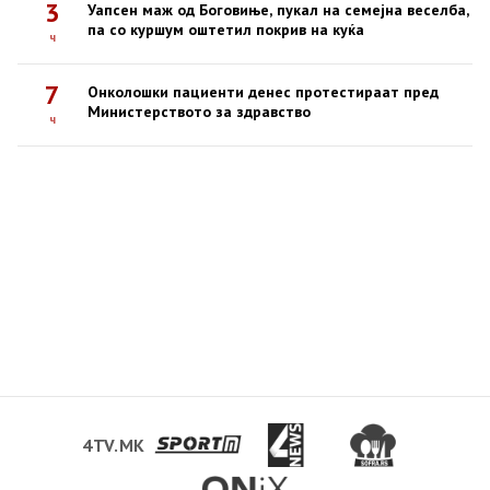
3
Уапсен маж од Боговиње, пукал на семејна веселба,
па со куршум оштетил покрив на куќа
ч
7
Онколошки пациенти денес протестираат пред
Министерството за здравство
ч
4TV.MK