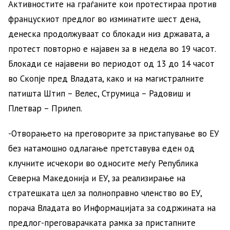
Активностите на граѓаните кои протестираа против
францускиот предлог во изминатите шест дена,
денеска продолжуваат со блокади низ државата, а
протест повторно е најавен за в недела во 19 часот.
Блокади се најавени во периодот од 13 до 14 часот
во Скопје пред Владата, како и на магистралните
патишта Штип – Велес, Струмица – Радовиш и
Плетвар – Прилеп.
-Отворањето на преговорите за пристапување во ЕУ
без натамошно одлагање претставува еден од
клучните исчекори во односите меѓу Република
Северна Македонија и ЕУ, за реализирање на
стратешката цел за полноправно членство во ЕУ,
порача Владата во Информацијата за содржината на
предлог-преговарачката рамка за пристапните