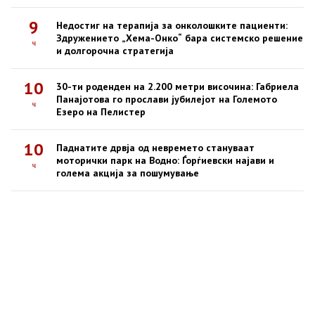
9
Недостиг на терапија за онколошките пациенти:
Здружението „Хема-Онко“ бара системско решение
ч
и долгорочна стратегија
10
30-ти роденден на 2.200 метри височина: Габриела
Панајотова го прослави јубилејот на Големото
ч
Езеро на Пелистер
10
Паднатите дрвја од невремето стануваат
моторички парк на Водно: Ѓорѓиевски најави и
ч
голема акција за пошумување