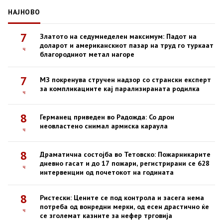
НАЈНОВО
7
Златото на седумнеделен максимум: Падот на
доларот и американскиот пазар на труд го туркаат
ч
благородниот метал нагоре
7
МЗ покренува стручен надзор со странски експерт
за компликациите кај парализираната родилка
ч
8
Германец приведен во Радожда: Со дрон
неовластено снимал армиска караула
ч
8
Драматична состојба во Тетовско: Пожарникарите
дневно гасат и до 17 пожари, регистрирани се 628
ч
интервенции од почетокот на годината
8
Ристески: Цените се под контрола и засега нема
потреба од вонредни мерки, од есен драстично ќе
ч
се зголемат казните за нефер трговија