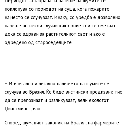
Периодот за забрана за палење на шумите се
поклопува со периодот на суша, кога пожарите
најчесто се случуваат. Инаку, со уредба е дозволено
палење во некои случаи како оние кои се сметаат
дека се здрави за растителниот свет и ако е
одредено од староседелците.
– И илегално и легално палењето на шумите се
случува во Бразил. Ќе биде вистински предизвик тие
да се препознаат и разликуваат, вели екологот
Џиангминг Џиао.
Според шумскиот законик на Бразил, на фармерите