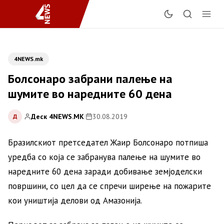
4NEWS.mk
Болсонаро забрани палење на
шумите во наредните 60 дена
Деск 4NEWS.MK
|
30.08.2019
Д
Бразилскиот претседател Жаир Болсонаро потпиша
уредба со која се забранува палење на шумите во
наредните 60 дена заради добивање земјоделски
површини, со цел да се спречи ширење на пожарите
кои уништија делови од Амазонија.