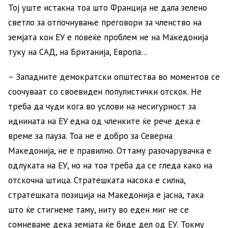
Тој уште истакна тоа што Франција не дала зелено
светло за отпочнување преговори за членство на
земјата кон ЕУ е повеќе проблем не на Македонија
туку на САД, на Британија, Европа…
– Западните демократски општества во моментов се
соочуваат со своевиден популистички отскок. Не
треба да чуди кога во услови на несигурност за
иднината на ЕУ една од членките ќе рече дека е
време за пауза. Тоа не е добро за Северна
Македонија, не е правилно. Оттаму разочарувачка е
одлуката на ЕУ, но на тоа треба да се гледа како на
отскочна штица. Стратешката насока е силна,
стратешката позиција на Македонија е јасна, така
што ќе стигнеме таму, ниту во еден миг не се
сомневаме дека земјата ќе биде дел од ЕУ. Токму