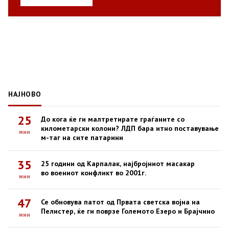
НАЈНОВО
25
До кога ќе ги малтретирате граѓаните со
километарски колони? ЛДП бара итно поставување
мин
м-таг на сите патарини
35
25 години од Карпалак, најбројниот масакар
во воениот конфликт во 2001г.
мин
47
Се обновува патот од Првата светска војна на
Пелистер, ќе ги поврзе Големото Езеро и Брајчино
мин