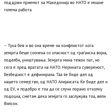
поддржи приемот на Македонија во НАТО е мошне
голема работа.
– Тука бев и во она време на конфликтот кога
земјата беше соочена со опасност од граѓанска војна,
поделби, уништувања. Земјата мина тежок пат, но
сега е пред вратата на НАТО. Нејзината сувереност,
безбедност е дефинирана. Таа ќе биде дел од
нашето семејство, од НАТО Алијансата. Ќе биде дел и
од ЕУ, и подобро е тоа да се случи порано отколку
подоцна, сметам дека земјата го заслужува тоа, вели
Вилсон.