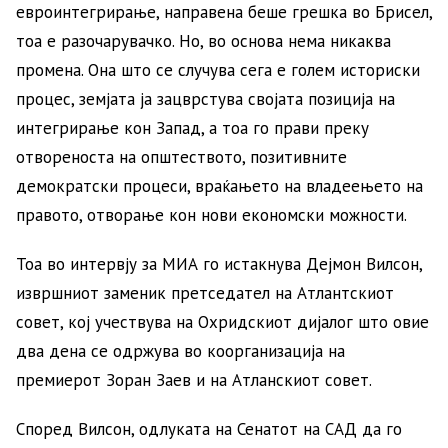
евроинтегрирање, направена беше грешка во Брисел,
тоа е разочарувачко. Но, во основа нема никаква
промена. Она што се случува сега е голем историски
процес, земјата ја зацврстува својата позиција на
интегрирање кон Запад, а тоа го прави преку
отвореноста на општеството, позитивните
демократски процеси, враќањето на владеењето на
правото, отворање кон нови економски можности.
Тоа во интервју за МИА го истакнува Дејмон Вилсон,
извршниот заменик претседател на Атлантскиот
совет, кој учествува на Охридскиот дијалог што овие
два дена се одржува во коорганизација на
премиерот Зоран Заев и на Атланскиот совет.
Според Вилсон, одлуката на Сенатот на САД да го