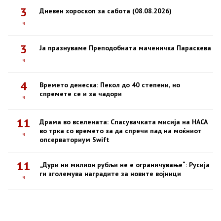
3
Дневен хороскоп за сабота (08.08.2026)
ч
3
Ја празнуваме Преподобната маченичка Параскева
ч
4
Времето денеска: Пекол до 40 степени, но
спремете се и за чадори
ч
11
Драма во вселената: Спасувачката мисија на НАСА
во трка со времето за да спречи пад на моќниот
ч
опсерваториум Swift
11
„Дури ни милион рубљи не е ограничување“: Русија
ги зголемува наградите за новите војници
ч