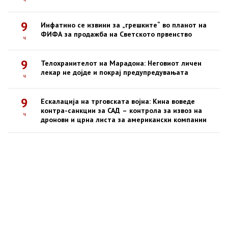
9
Инфатино се извини за „грешките“ во планот на
ФИФА за продажба на Светското првенство
ч
9
Телохранителот на Марадона: Неговиот личен
лекар не дојде и покрај предупредувањата
ч
9
Ескалација на трговската војна: Кина воведе
контра-санкции за САД – контрола за извоз на
ч
дронови и црна листа за американски компании