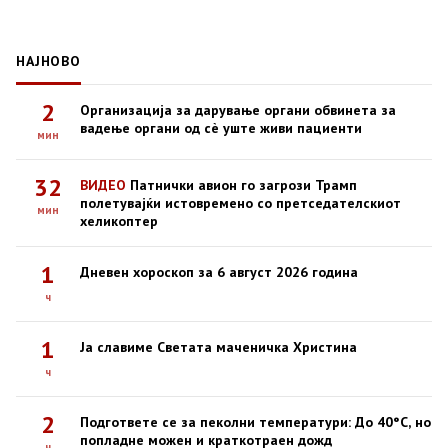
НАЈНОВО
2
Организација за дарување органи обвинета за
вадење органи од сè уште живи пациенти
мин
32
ВИДЕО
Патнички авион го загрози Трамп
полетувајќи истовремено со претседателскиот
мин
хеликоптер
1
Дневен хороскоп за 6 август 2026 година
ч
1
Ја славиме Светата маченичка Христина
ч
2
Подгответе се за пеколни температури: До 40°C, но
попладне можен и краткотраен дожд
ч