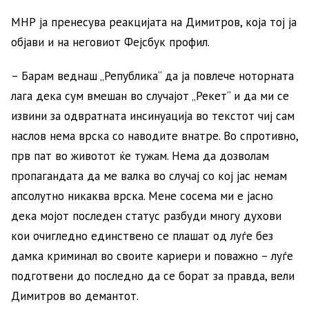
МНР ја пренесува реакцијата на Димитров, која тој ја
објави и на неговиот Фејсбук профил.
– Барам веднаш „Република“ да ја повлече ноторната
лага дека сум вмешан во случајот „Рекет“ и да ми се
извини за одвратната инсинуација во текстот чиј сам
наслов нема врска со наводите внатре. Во спротивно,
прв пат во животот ќе тужам. Нема да дозволам
пропагандата да ме валка во случај со кој јас немам
апсолутно никаква врска. Мене сосема ми е јасно
дека мојот последен статус разбуди многу духови
кои очигледно единствено се плашат од луѓе без
дамка криминал во своите кариери и поважно – луѓе
подготвени до последно да се борат за правда, вели
Димитров во демантот.