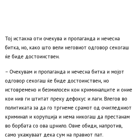
Тој истакна оти очекува и пропаганда и нечесна
битка, но, како што вели неговиот одговор секогаш
ќе биде достоинствен.
– Очекувам и пропаганда и нечесна битка и мојот
одговор секогаш ќе биде достоинствен, но
истовремено и безмилосен кон криминалците и оние
кои нив ги штитат преку дефокус и лаги. Влегов во
политиката за да го тргнеме срамот од очигледниот
криминал и корупција и нема никогаш да престанам
во борбата со ова црнило. Овие обиди, напротив,
само укажуваат дека сум на правиот пат.