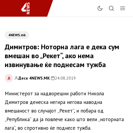
4NEWS.mk
Димитров: Ноторна лага е дека сум
вмешан во „Рекет“, ако нема
извинување ќе поднесам тужба
Деск 4NEWS.MK
|
24.08.2019
Д
Министерот за надворешни работи Никола
Димитров денеска негира негова наводна
вмешаност во случајот „Рекет“, и побара од
„Република“ да ја повлече како што вели „ноторната
лага“, во спротивно ќе поднесе тужба.