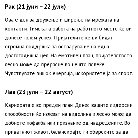
Рак (21 јуни – 22 јули)
Ова е ден за дружење и ширење на мрежата на
контакти. Тимската работа на работното место ќе ви
донесе голем успех. Пријателите ќе ви бидат
огромна поддршка за остварување на една
долгогодишна цел. На емотивен план, пријателството
лесно може да прерасне во нешто повеќе.
Чувствувате вишок енергија, искористете ја за спорт.
Лав (23 јули – 22 август)
Кариерата е во преден план. Денес вашите лидерски
способности ќе излезат на виделина и лесно може да
добиете пофалба или признание од надредените. Во
приватниот живот, балансирајте ги обврските за да