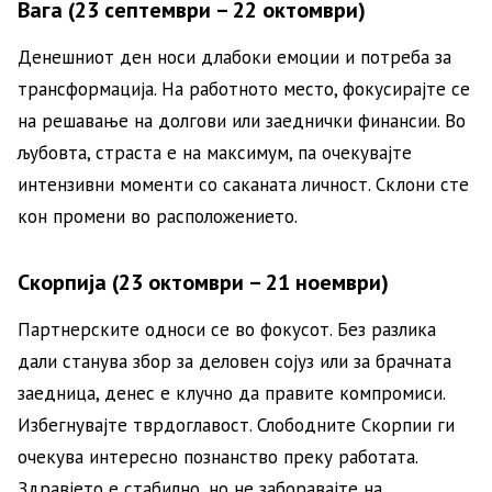
Вага (23 септември – 22 октомври)
Денешниот ден носи длабоки емоции и потреба за
трансформација. На работното место, фокусирајте се
на решавање на долгови или заеднички финансии. Во
љубовта, страста е на максимум, па очекувајте
интензивни моменти со саканата личност. Склони сте
кон промени во расположението.
Скорпија (23 октомври – 21 ноември)
Партнерските односи се во фокусот. Без разлика
дали станува збор за деловен сојуз или за брачната
заедница, денес е клучно да правите компромиси.
Избегнувајте тврдоглавост. Слободните Скорпии ги
очекува интересно познанство преку работата.
Здравјето е стабилно, но не заборавајте на