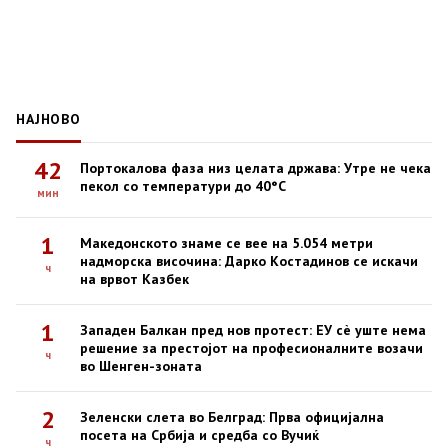
НАЈНОВО
42
Портокалова фаза низ целата држава: Утре не чека
пекол со температури до 40°C
мин
1
Македонското знаме се вее на 5.054 метри
надморска височина: Дарко Костадинов се искачи
ч
на врвот Казбек
1
Западен Балкан пред нов протест: ЕУ сè уште нема
решение за престојот на професионалните возачи
ч
во Шенген-зоната
2
Зеленски слета во Белград: Прва официјална
посета на Србија и средба со Вучиќ
ч