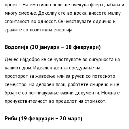
проект. На емотивно поле, ве очекува флерт, забава и
многу смеење. Доколку сте во врска, внесете малку
спонтаност во односот. Се чувствувате одлично и
зрачите со позитивна енергија.
Водолија (20 јануари – 18 февруари)
Денес најдобро ќе се чувствувате во сигурноста на
вашиот дом. Идеален ден за средување на
просторот за живеење или за ручек со потесното
семејство. На деловен план, работете смирено и не
брзајте со потпишување важни документи. Можна е
пречувствителност во пределот на стомакот.
Риби (19 февруари – 20 март)