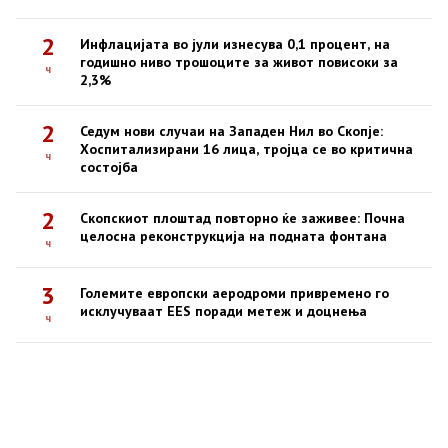
2
Инфлацијата во јули изнесува 0,1 процент, на
годишно ниво трошоците за живот повисоки за
ч
2,3%
2
Седум нови случаи на Западен Нил во Скопје:
Хоспитализирани 16 лица, тројца се во критична
ч
состојба
2
Скопскиот плоштад повторно ќе заживее: Почна
целосна реконструкција на подната фонтана
ч
3
Големите европски аеродроми привремено го
исклучуваат EES поради метеж и доцнења
ч