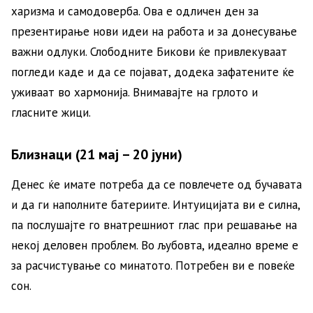
харизма и самодоверба. Ова е одличен ден за
презентирање нови идеи на работа и за донесување
важни одлуки. Слободните Бикови ќе привлекуваат
погледи каде и да се појават, додека зафатените ќе
уживаат во хармонија. Внимавајте на грлото и
гласните жици.
Близнаци (21 мај – 20 јуни)
Денес ќе имате потреба да се повлечете од бучавата
и да ги наполните батериите. Интуицијата ви е силна,
па послушајте го внатрешниот глас при решавање на
некој деловен проблем. Во љубовта, идеално време е
за расчистување со минатото. Потребен ви е повеќе
сон.