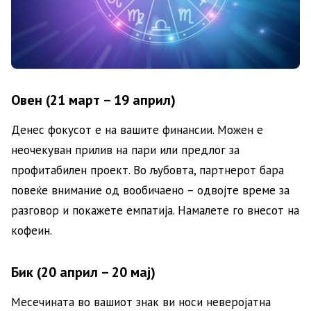
Овен (21 март – 19 април)
Денес фокусот е на вашите финансии. Можен е
неочекуван прилив на пари или предлог за
профитабилен проект. Во љубовта, партнерот бара
повеќе внимание од вообичаено – одвојте време за
разговор и покажете емпатија. Намалете го внесот на
кофеин.
Бик (20 април – 20 мај)
Месечината во вашиот знак ви носи неверојатна