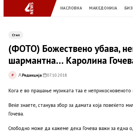
НАСЛОВНА
МАКЕДОНИЈА
БИЗ
Стил
(ФОТО) Божествено убава, не
шармантна… Каролина Гочева
Редакција
|
07.10.2018
Р
Кога е во прашање музиката таа е неприкосновеното 
Веќе знаете, станува збор за дамата која повеќето м
Гочева.
Слободно може да кажеме дека Гочева важи за една од