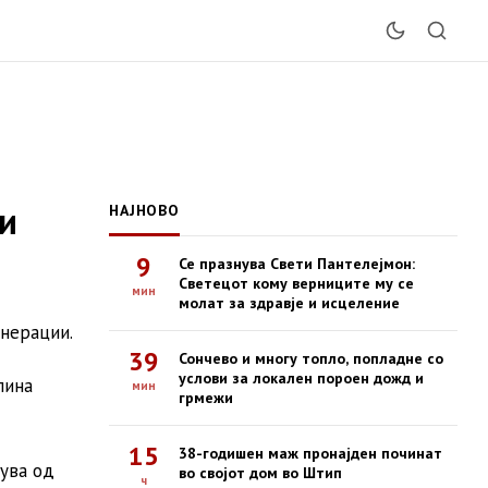
и
НАЈНОВО
9
Се празнува Свети Пантелејмон:
Светецот кому верниците му се
мин
молат за здравје и исцеление
енерации.
39
Сончево и многу топло, попладне со
услови за локален пороен дожд и
лина
мин
грмежи
15
38-годишен маж пронајден починат
дува од
во својот дом во Штип
ч