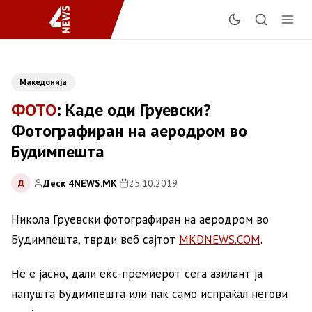
Македонија
ФОТО
: Каде оди Груевски?
Фотографиран на аеродром во
Будимпешта
Деск 4NEWS.MK
|
25.10.2019
Д
Никола Груевски фотографиран на аеродром во
Будимпешта, тврди веб сајтот
MKDNEWS.COM
.
Не е јасно, дали екс-премиерот сега азилант ја
напушта Будимпешта или пак само испраќал негови