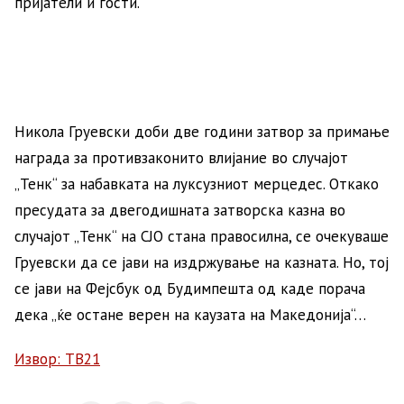
пријатели и гости.
Никола Груевски доби две години затвор за примање
награда за противзаконито влијание во случајот
„Тенк“ за набавката на луксузниот мерцедес. Откако
пресудата за двегодишната затворска казна во
случајот „Тенк“ на СЈО стана правосилна, се очекуваше
Груевски да се јави на издржување на казната. Но, тој
се јави на Фејсбук од Будимпешта од каде порача
дека „ќе остане верен на каузата на Македонија“…
Извор: ТВ21