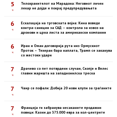
5
Телохранителот на Марадона: Неговиот личен
лекар не дојде и покрај предупредувањата
ч
6
Ескалација на трговската војна: Кина воведе
контра-санкции за САД – контрола за извоз на
ч
дронови и црна листа за американски компании
6
Иран и Оман договорија рута низ Ормускиот
Проток – Техеран бара наплата, Трамп се заканува
ч
со жестоки удари
7
Драчево со пет потврдени случаи, Скопје и Велес
главни жаришта на западнонилска треска
ч
7
Чаир се пофали: Добија 20 нови клупи за граѓаните
ч
7
Франција ги забранува несаканите продажни
повици: Казни до 375.000 евра за кол-центрите
ч