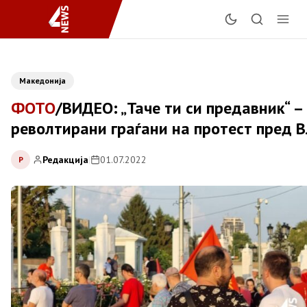
Македонија
ФОТО
/ВИДЕО: „Таче ти си предавник“ –
револтирани граѓани на протест пред 
Редакција
|
01.07.2022
Р