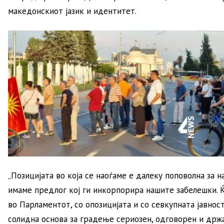
македонскиот јазик и идентитет.
„Позицијата во која се наоѓаме е далеку поповолна за н
имаме предлог кој ги инкорпорира нашите забелешки. 
во Парламентот, со опозицијата и со севкупната јавнос
солидна основа за градење сериозен, одговорен и држа