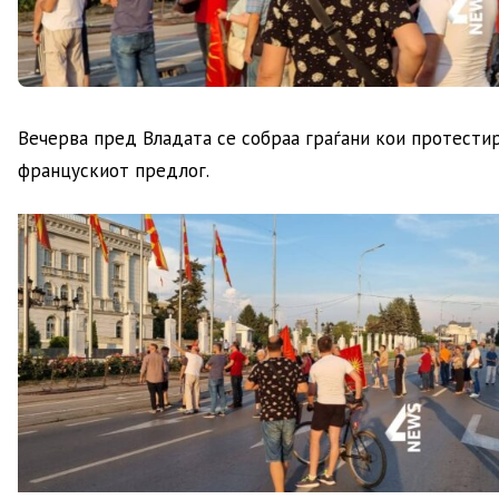
Вечерва пред Владата се собраа граѓани кои протести
францускиот предлог.