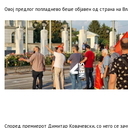
Овој предлог попладнево беше објавен од страна на Вл
Според премиерот Димитар Ковачевски, со него се зач