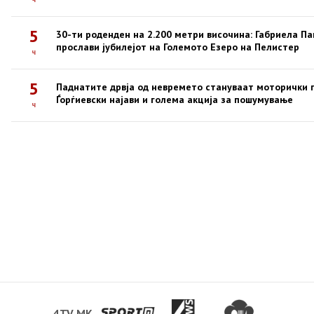
5
30-ти роденден на 2.200 метри височина: Габриела Па
прослави јубилејот на Големото Езеро на Пелистер
ч
5
Паднатите дрвја од невремето стануваат моторички п
Ѓорѓиевски најави и голема акција за пошумување
ч
4TV.MK