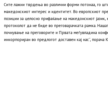
Сите лажни тврдења во различни форми потонаа, го ш
македонскиот интерес и идентитет. Во европскиот пр
позиции за целосно прифаќање на македонскиот јазик, 
протоколот да не биде во преговарачката рамка. Нашат
почнување на преговорите и Првата меѓувладина конф
инкорпориран во предлогот доставен кај нас“, порача К