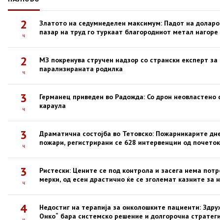
2
Златото на седумнеделен максимум: Падот на доларо
пазар на труд го туркаат благородниот метал нагоре
ч
2
МЗ покренува стручен надзор со странски експерт за
парализираната родилка
ч
3
Германец приведен во Радожда: Со дрон неовластено
караула
ч
3
Драматична состојба во Тетовско: Пожарникарите дне
пожари, регистрирани се 628 интервенции од почеток
ч
3
Ристески: Цените се под контрола и засега нема пот
мерки, од есен драстично ќе се зголемат казните за 
ч
4
Недостиг на терапија за онколошките пациенти: Здр
Онко“ бара системско решение и долгорочна стратеги
ч