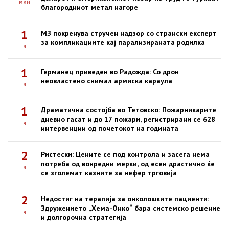
мин
благородниот метал нагоре
1
МЗ покренува стручен надзор со странски експерт
за компликациите кај парализираната родилка
ч
1
Германец приведен во Радожда: Со дрон
неовластено снимал армиска караула
ч
1
Драматична состојба во Тетовско: Пожарникарите
дневно гасат и до 17 пожари, регистрирани се 628
ч
интервенции од почетокот на годината
2
Ристески: Цените се под контрола и засега нема
потреба од вонредни мерки, од есен драстично ќе
ч
се зголемат казните за нефер трговија
2
Недостиг на терапија за онколошките пациенти:
Здружението „Хема-Онко“ бара системско решение
ч
и долгорочна стратегија