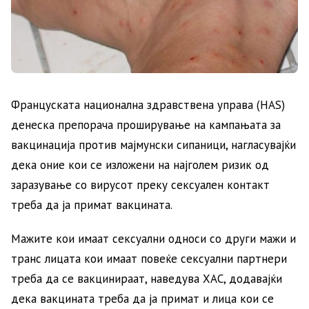
Француската национална здравствена управа (HAS)
денеска препорача проширување на кампањата за
вакцинација против мајмунски сипаници, нагласувајќи
дека оние кои се изложени на најголем ризик од
заразување со вирусот преку сексуален контакт
треба да ја примат вакцината.
Мажите кои имаат сексуални односи со други мажи и
транс лицата кои имаат повеќе сексуални партнери
треба да се вакцинираат, наведува ХАС, додавајќи
дека вакцината треба да ја примат и лица кои се