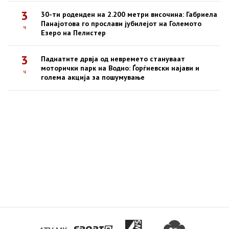
3
30-ти роденден на 2.200 метри височина: Габриела
Панајотова го прослави јубилејот на Големото
ч
Езеро на Пелистер
3
Паднатите дрвја од невремето стануваат
моторички парк на Водно: Ѓорѓиевски најави и
ч
голема акција за пошумување