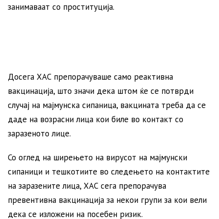
занимаваат со проституција.
Досега ХАС препорачуваше само реактивна
вакцинација, што значи дека штом ќе се потврди
случај на мајмунска сипаница, вакцината треба да се
даде на возрасни лица кои биле во контакт со
заразеното лице.
Со оглед на ширењето на вирусот на мајмунски
сипаници и тешкотиите во следењето на контактите
на заразените лица, ХАС сега препорачува
превентивна вакцинација за некои групи за кои вели
дека се изложени на посебен ризик.