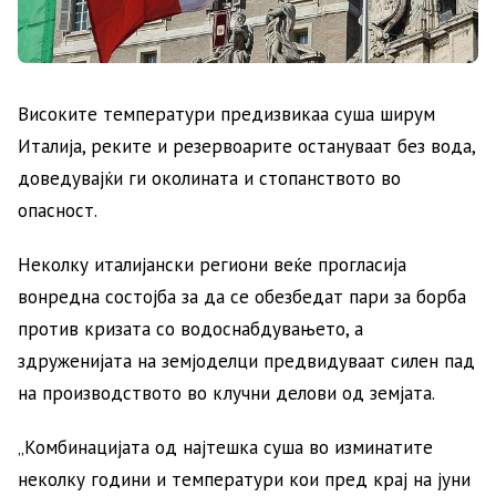
Високите температури предизвикаа суша ширум
Италија, реките и резервоарите остануваат без вода,
доведувајќи ги околината и стопанството во
опасност.
Неколку италијански региони веќе прогласија
вонредна состојба за да се обезбедат пари за борба
против кризата со водоснабдувањето, а
здруженијата на земјоделци предвидуваат силен пад
на производството во клучни делови од земјата.
„Комбинацијата од најтешка суша во изминатите
неколку години и температури кои пред крај на јуни