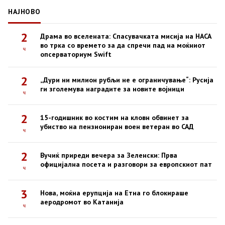
НАЈНОВО
2
Драма во вселената: Спасувачката мисија на НАСА
во трка со времето за да спречи пад на моќниот
ч
опсерваториум Swift
2
„Дури ни милион рубљи не е ограничување“: Русија
ги зголемува наградите за новите војници
ч
2
15-годишник во костим на кловн обвинет за
убиство на пензиониран воен ветеран во САД
ч
2
Вучиќ приреди вечера за Зеленски: Прва
официјална посета и разговори за европскиот пат
ч
3
Нова, моќна ерупција на Етна го блокираше
аеродромот во Катанија
ч