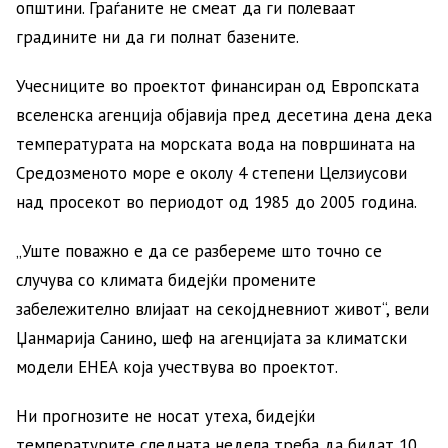
општини. Граѓаните не смеат да ги полеваат
градините ни да ги полнат базените.
Учесниците во проектот финансиран од Европската
вселенска агенција објавија пред десетина дена дека
температурата на морската вода на површината на
Средозменото море е околу 4 степени Целзиусови
над просекот во периодот од 1985 до 2005 година.
„Уште поважно е да се разбереме што точно се
случува со климата бидејќи промените
забележително влијаат на секојдневниот живот“, вели
Џанмарија Санино, шеф на агенцијата за климатски
модели ЕНЕА која учествува во проектот.
Ни прогнозите не носат утеха, бидејќи
температурите следната недела треба да бидат 10