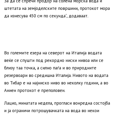
За да се спречи продор на солена морска вода и
штетата на земјоделските површини, протокот мора
да изнесува 450 см по секунда“, додаваат.
Во големите езера на северот на Италија водата
веќе се спушти под рекордно ниски нивоа или се
близу таа точка, а силно паѓа и во природните
резервоари во средишна Италија. Нивото на водата
во Тибар е на најниско ниво во неколку години, а во
Аниен протокот е преполовен.
Лацио, минатата недела, прогласи вонредна состојба
и ја ограничи потрошувачката на вода во некои