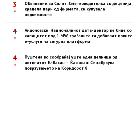
3
Обвинение во Сплит: Сметководителка со деценија
крадела пари од фирмата, си купувала
ч
недвижности
4
Андоновски: Националниот дата-центар ќе биде со
капацитет под 1 MW, граѓаните ги добиваат првите
ч
е-услуги на сигурна платформа
4
Пуштена во сообраќај уште една делница од
автопатот Елбасан – Ќафасан: Се забрзува
ч
поврзувањето на Коридорот 8