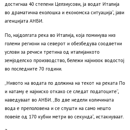
достигнаа 40 степени Целзиусови, ја водат Италија
во драматична еколошка и економска ситуација“, јави
агенцијата АНБИ.
По, најдолгата река во Италија, која поминува низ
големи региони на северот и обезбедува соодветни
услови за речиси третина од италијанкото
земјоделско производство, бележи најнизок водостој
во последните 70 години.
„Нивото на водата по должина на текот на реката По
и натаму е најниско откако се следат податоците“,
наведуваат во АНБИ. „Во две недели количината
вода е преполовена и се спушти на само нешто
повеќе од 170 кубни метри во секунда“, истакнуваат.