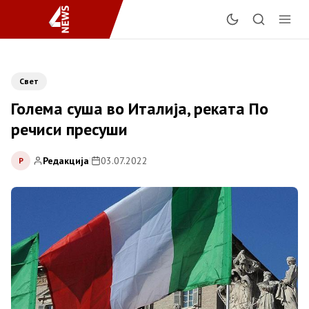
Свет
Голема суша во Италија, реката По
речиси пресуши
Редакција
|
03.07.2022
Р