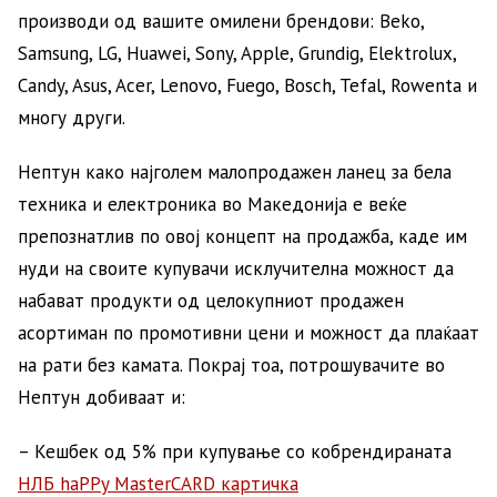
производи од вашите омилени брендови: Beko,
Samsung, LG, Huawei, Sony, Apple, Grundig, Elektrolux,
Candy, Asus, Acer, Lenovo, Fuego, Bosch, Tefal, Rowenta и
многу други.
Нептун како најголем малопродажен ланец за бела
техника и електроника во Македонија е веќе
препознатлив по овој концепт на продажба, каде им
нуди на своите купувачи исклучителна можност да
набават продукти од целокупниот продажен
асортиман по промотивни цени и можност да плаќаат
на рати без камата. Покрај тоа, потрошувачите во
Нептун добиваат и:
– Кешбек од 5% при купување со кобрендираната
НЛБ haPPy MasterCARD картичка