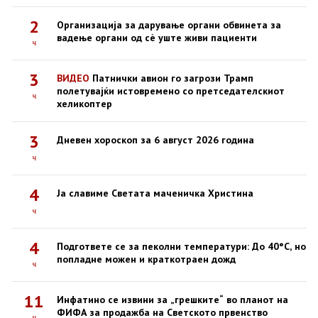
2
Организација за дарување органи обвинета за
вадење органи од сè уште живи пациенти
ч
3
ВИДЕО
Патнички авион го загрози Трамп
полетувајќи истовремено со претседателскиот
ч
хеликоптер
3
Дневен хороскоп за 6 август 2026 година
ч
4
Ја славиме Светата маченичка Христина
ч
4
Подгответе се за пеколни температури: До 40°C, но
попладне можен и краткотраен дожд
ч
11
Инфатино се извини за „грешките“ во планот на
ФИФА за продажба на Светското првенство
ч