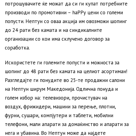
потрошувачите ќе можат да си ги купат потребните
производи по промотивни – haPPу цени со големи
попусти. Нептун со оваа акција им овозможи шопинг
до 24 рати без камата и на синдикалните
организации со кои има склучено договор за
соработка.
Искористете ги големите попусти и можноста за
шопинг до 48 рати без камата на целиот асортиман!
Разгледајте ги понудите во 25-те продажни салони
на Нептун ширум Македонија. Одлична понуда и
голем избор на: телевизори, прочистувач на
воздух, фрижидери, машини за перење, плотни,
фурни, сушари, компјутери и таблети, мобилни
телефони, мали апарати за домаќинство и апарати за
нега и убавина. Во Нептун може да најдете