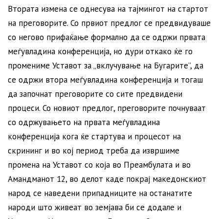
Втората измена се однесува на тајмингот на стартот
на преговорите. Со првиот предлог се предвидуваше
со негово прифаќање формално да се одржи првата
меѓувладина конференција, но дури откако ќе го
промениме Уставот за „вклучување на Бугарите”, да
се одржи втора меѓувладина конференција и тогаш
да започнат преговорите со сите предвидени
процеси. Со новиот предлог, преговорите почнуваат
со одржувањето на првата меѓувладина
конференција кога ќе стартува и процесот на
скрининг и во кој период треба да извршиме
промена на Уставот со која во Преамбулата и во
Амандманот 12, во делот каде покрај македонскиот
народ се наведени припадниците на останатите
народи што живеат во земјава би се додале и