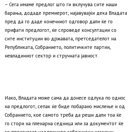
– Сега имаме предлог што ги вклучува сите наши
барања, додаде премиерот, најавувајќи дека Владата
пред да го даде конечниот одговор дали ќе го
прифати предлогот, ќе спроведе консултации со
сите институции во државата, претседателот на
Републиката, Собранието, политичките партии,
невладиниот сектор и стручната јавност.
Иако, Владата може сама да донесе одлука по однос
на предлогот, сепак ќе биде побарано мислење и од
Собранието, кое самото треба да реши дали тоа ќе
го стори на пленарна седница или за документот ќе
се произнесат надлежните собраниски комисии.