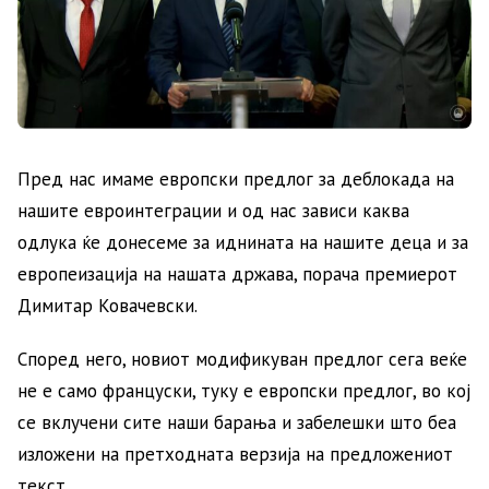
Пред нас имаме европски предлог за деблокада на
нашите евроинтеграции и од нас зависи каква
одлука ќе донесеме за иднината на нашите деца и за
европеизација на нашата држава, порача премиерот
Димитар Ковачевски.
Според него, новиот модификуван предлог сега веќе
не е само француски, туку е европски предлог, во кој
се вклучени сите наши барања и забелешки што беа
изложени на претходната верзија на предложениот
текст.