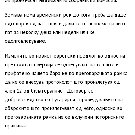
Земјава нема временски рок до кога треба да даде
одговор и од нас зависи дали ќе го почнеме нашиот
пат за неколку дена или недели или ќе
одолговлекуваме.
Измените во новиот европски предлог во однос на
претходната верзија се однесуваат на тоа што е
прифатено нашето барање во преговарачката рамка
да не се внесува протоколот што произлегува од
член 12 од билатералниот Договор со
добрососедство со Бугарија и спроведувањето на
обврските што произлегуваат од него, односно во
преговарачката рамка не се вклучени историските
прашања.