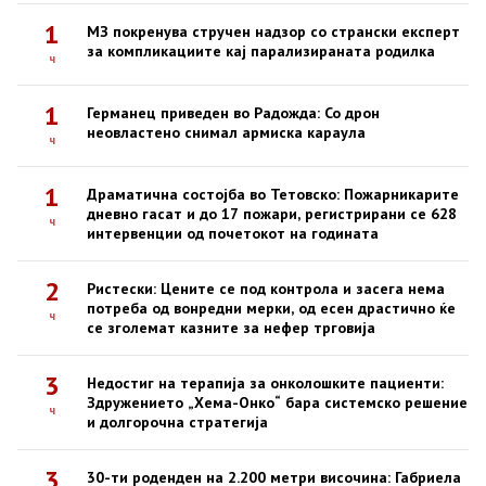
1
МЗ покренува стручен надзор со странски експерт
за компликациите кај парализираната родилка
ч
1
Германец приведен во Радожда: Со дрон
неовластено снимал армиска караула
ч
1
Драматична состојба во Тетовско: Пожарникарите
дневно гасат и до 17 пожари, регистрирани се 628
ч
интервенции од почетокот на годината
2
Ристески: Цените се под контрола и засега нема
потреба од вонредни мерки, од есен драстично ќе
ч
се зголемат казните за нефер трговија
3
Недостиг на терапија за онколошките пациенти:
Здружението „Хема-Онко“ бара системско решение
ч
и долгорочна стратегија
3
30-ти роденден на 2.200 метри височина: Габриела