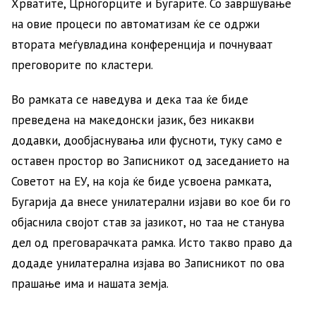
Хрватите, Црногорците и Бугарите. Со завршување
на овие процеси по автоматизам ќе се одржи
втората меѓувладина конференција и почнуваат
преговорите по кластери.
Во рамката се наведува и дека таа ќе биде
преведена на македонски јазик, без никакви
додавки, дообјаснувања или фусноти, туку само е
оставен простор во Записникот од заседанието на
Советот на ЕУ, на која ќе биде усвоена рамката,
Бугарија да внесе унилатерални изјави во кое би го
објаснила својот став за јазикот, но таа не станува
дел од преговарачката рамка. Исто такво право да
додаде унилатерална изјава во Записникот по ова
прашање има и нашата земја.