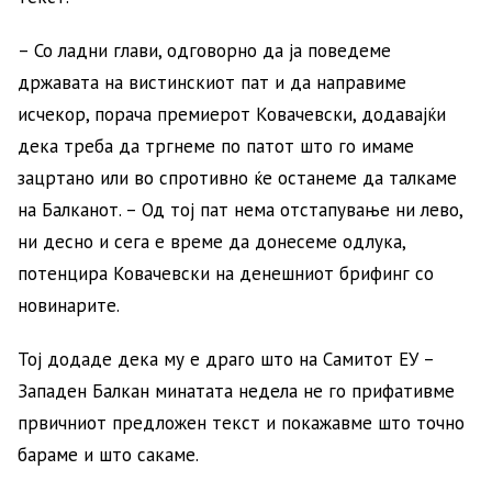
– Со ладни глави, одговорно да ја поведеме
државата на вистинскиот пат и да направиме
исчекор, порача премиерот Ковачевски, додавајќи
дека треба да тргнеме по патот што го имаме
зацртано или во спротивно ќе останеме да талкаме
на Балканот. – Од тој пат нема отстапување ни лево,
ни десно и сега е време да донесеме одлука,
потенцира Ковачевски на денешниот брифинг со
новинарите.
Тој додаде дека му е драго што на Самитот ЕУ –
Западен Балкан минатата недела не го прифативме
првичниот предложен текст и покажавме што точно
бараме и што сакаме.