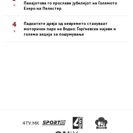
Панајотова го прослави јубилејот на Големото
ч
Езеро на Пелистер
4
Паднатите дрвја од невремето стануваат
моторички парк на Водно: Ѓорѓиевски најави и
ч
голема акција за пошумување
4TV.MK