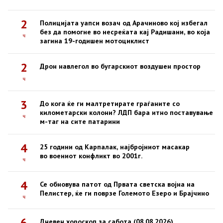
2
Полицијата уапси возач од Арачиново кој избегал
без да помогне во несреќата кај Радишани, во која
ч
загина 19-годишен мотоциклист
2
Дрон навлегол во бугарскиот воздушен простор
ч
3
До кога ќе ги малтретирате граѓаните со
километарски колони? ЛДП бара итно поставување
ч
м-таг на сите патарини
4
25 години од Карпалак, најбројниот масакар
во воениот конфликт во 2001г.
ч
4
Се обновува патот од Првата светска војна на
Пелистер, ќе ги поврзе Големото Езеро и Брајчино
ч
6
Дневен хороскоп за сабота (08.08.2026)