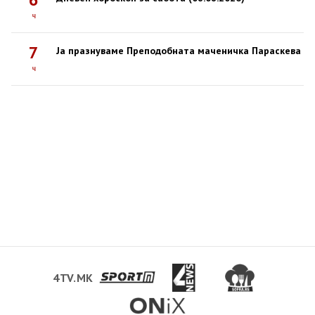
ч
7
Ја празнуваме Преподобната маченичка Параскева
ч
4TV.MK