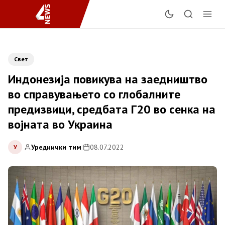
Свет
Индонезија повикува на заедништво
во справувањето со глобалните
предизвици, средбата Г20 во сенка на
војната во Украина
Уреднички тим
|
08.07.2022
У