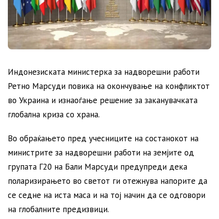
Индонезиската министерка за надворешни работи
Ретно Марсуди повика на окончување на конфликтот
во Украина и изнаоѓање решение за заканувачката
глобална криза со храна.
Во обраќањето пред учесниците на состанокот на
министрите за надворешни работи на земјите од
групата Г20 на Бали Марсуди предупреди дека
поларизирањето во светот ги отежнува напорите да
се седне на иста маса и на тој начин да се одговори
на глобалните предизвици.