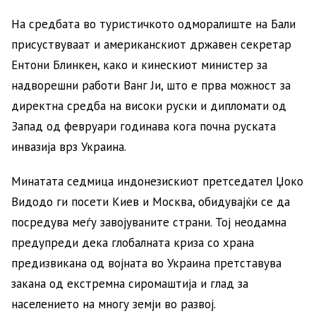
На средбата во туристичкото одморалиште на Бали
присуствуваат и американскиот државен секретар
Ентони Блинкен, како и кинескиот министер за
надворешни работи Ванг Ји, што е прва можност за
директна средба на високи руски и дипломати од
Запад од февруари годинава кога почна руската
инвазија врз Украина.
Минатата седмица индонезискиот претседател Џоко
Видодо ги посети Киев и Москва, обидувајќи се да
посредува меѓу завојуваните страни. Тој неодамна
предупреди дека глобалната криза со храна
предизвикана од војната во Украина претставува
закана од екстремна сиромаштија и глад за
населението на многу земји во развој.