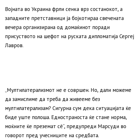
Војната во Украина фрли сенка врз состанокот, а
западните претставници ја бојкотираа свечената
вечера организирана од домаќинот поради
присуството на шефот на руската дипломатија Сергеј
Лавров.
„Мултилатерализмот не е совршен. Но, дали можеме
да замислиме да треба да живееме без
мултилатерализам? Сигурна сум дека ситуацијата ќе
биде уште полоша. Едностраноста ќе стане норма,
моќните ќе преземат сè“, предупреди Марсуди во
говорот пред учесниците на средбата.