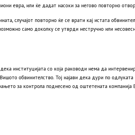
иони евра, или ќе дадат насоки за негово повторно отво
ната, случајот повторно ќе се врати кај истата обвинител
возможно само доколку се утврди нестручно или несовес
 дека институцијата со која раководи нема да интервени
Вишото обвинителство. Тој најави дека дури по одлуката 
рањето за контрола поднесено од оштетената компанија 