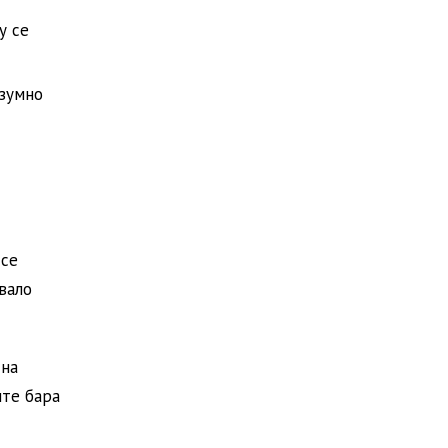
у се
азумно
 се
вало
 на
ште бара