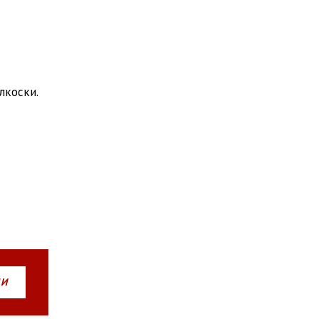
лкоски.
НИ