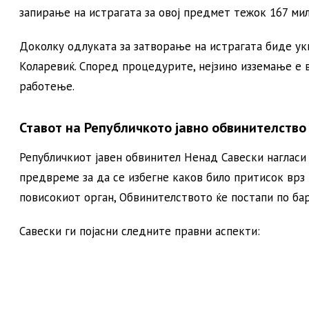
запирање на истрагата за овој предмет тежок 167 мил
Доколку одлуката за затворање на истрагата биде уки
Коларевиќ. Според процедурите, нејзино изземање е 
работење.
Ставот на Републичкото јавно обвинителство
Републичкиот јавен обвинител Ненад Савески нагласи
предвреме за да се избегне каков било притисок врз 
повисокиот орган, Обвинителството ќе постапи по ба
Савески ги појасни следните правни аспекти: