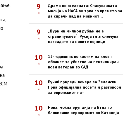
9
рање.
Драма во вселената: Спасувачката
мисија на НАСА во трка со времето за
ч
да спречи пад на моќниот
ка,
опсерваториум Swift
но
9
„Дури ни милион рубљи не е
ограничување“: Русија ги зголемува
ч
наградите за новите војници
10
15-годишник во костим на кловн
обвинет за убиство на пензиониран
ч
ра
воен ветеран во САД
на
10
Вучиќ приреди вечера за Зеленски:
ЕСМ.
Прва официјална посета и разговори
ч
за европскиот пат
10
Нова, моќна ерупција на Етна го
блокираше аеродромот во Катанија
ч