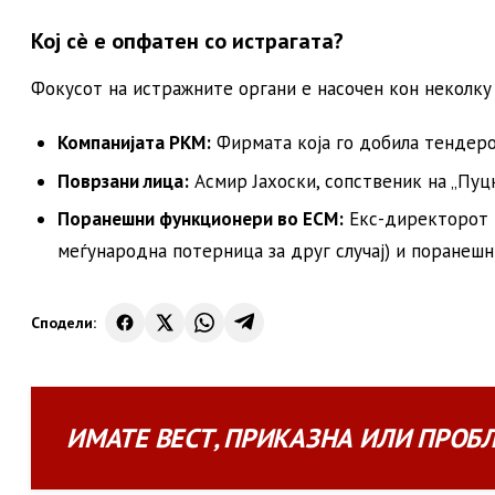
Кој сè е опфатен со истрагата?
Фокусот на истражните органи е насочен кон неколку 
Компанијата РКМ:
Фирмата која го добила тендеро
Поврзани лица:
Асмир Јахоски, сопственик на „Пуц
Поранешни функционери во ЕСМ:
Екс-директорот В
меѓународна потерница за друг случај) и поранеш
Сподели:
ИМАТЕ
ВЕСТ
,
ПРИКАЗНА
ИЛИ
ПРОБ