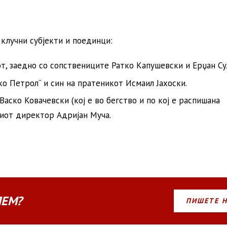
клучни субјекти и поединци:
т, заедно со сопствениците Ратко Капушевски и Ерџан Су
ко Петрол“ и син на пратеникот Исмаил Јахоски.
аско Ковачевски (кој е во бегство и по кој е распишана
ниот директор Адријан Муча.
ЛЕМ?
ПИШЕТЕ 