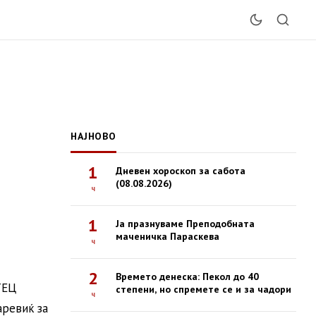
НАЈНОВО
1
Дневен хороскоп за сабота
(08.08.2026)
ч
1
Ја празнуваме Преподобната
маченичка Параскева
ч
2
Времето денеска: Пекол до 40
ТЕЦ
степени, но спремете се и за чадори
ч
аревиќ за