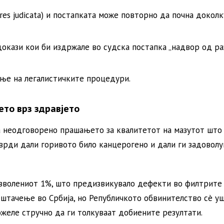
res judicata) и постапката може повторно да почна доколк
докази кои би издржале во судска постапка „надвор од р
ње на легалистичките процедури.
ето врз здравјето
а неодговорено прашањето за квалитетот на мазутот што
врди дали горивото било канцерогено и дали ги задоволу
озволениот 1%, што предизвикувало дефекти во филтрите
ештачење во Србија, но Републичкото обвинителство сè у
желе стручно да ги толкуваат добиените резултати.