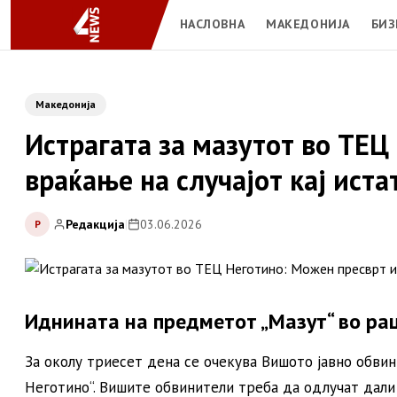
НАСЛОВНА
МАКЕДОНИЈА
БИЗ
Македонија
Истрагата за мазутот во ТЕЦ
враќање на случајот кај ист
Редакција
|
03.06.2026
Р
Иднината на предметот „Мазут“ во ра
За околу триесет дена се очекува Вишото јавно обвин
Неготино“. Вишите обвинители треба да одлучат дали