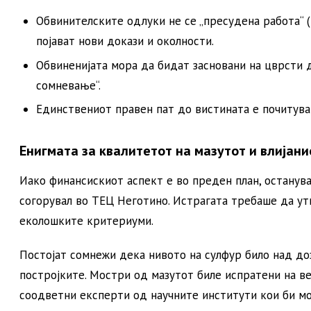
Обвинителските одлуки не се „пресудена работа“ (
појават нови докази и околности.
Обвиненијата мора да бидат засновани на цврсти 
сомневање“.
Единствениот правен пат до вистината е почитува
Енигмата за квалитетот на мазутот и влијани
Иако финансискиот аспект е во преден план, останув
согорувал во ТЕЦ Неготино. Истрагата требаше да ут
еколошките критериуми.
Постојат сомнежи дека нивото на сулфур било над д
постројките. Мостри од мазутот биле испратени на в
соодветни експерти од научните институти кои би мо