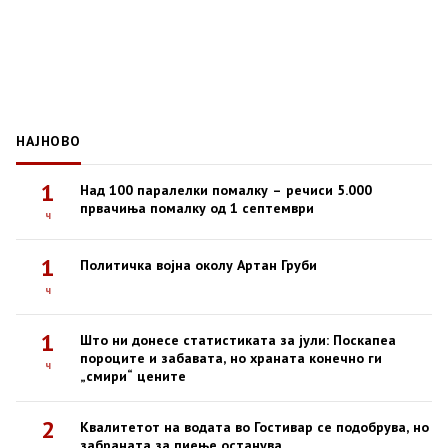
НАЈНОВО
1
Над 100 паралелки помалку – речиси 5.000
првачиња помалку од 1 септември
ч
1
Политичка војна околу Артан Груби
ч
1
Што ни донесе статистиката за јули: Поскапеа
пороците и забавата, но храната конечно ги
ч
„смири“ цените
2
Квалитетот на водата во Гостивар се подобрува, но
забраната за пиење останува