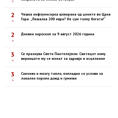
ч
2
Чешка инфлуенсерка шокирана од цените во Црна
Гора: „Лежалка 200 евра? Не сум толку богата!“
ч
2
Дневен хороскоп за 9 август 2026 година
ч
3
Се празнува Свети Пантелејмон: Светецот кому
верниците му се молат за здравје и исцеление
ч
3
Сончево и многу топло, попладне со услови за
локален пороен дожд и грмежи
ч