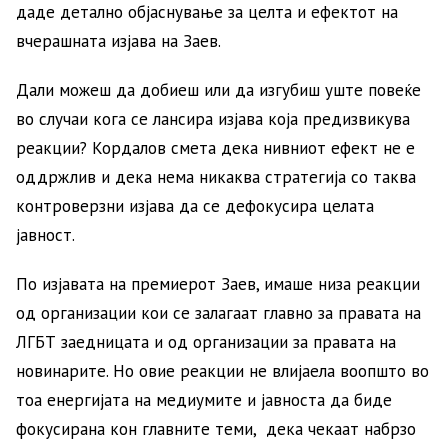
даде детално објаснување за целта и ефектот на
вчерашната изјава на Заев.
Дали можеш да добиеш или да изгубиш уште повеќе
во случаи кога се лансира изјава која предизвикува
реакции? Кордалов смета дека нивниот ефект не е
оддржлив и дека нема никаква стратегија со таква
контроверзни изјава да се дефокусира целата
јавност.
По изјавата на премиерот Заев, имаше низа реакции
од организации кои се залагаат главно за правата на
ЛГБТ заедницата и од организации за правата на
новинарите. Но овие реакции не влијаела воопшто во
тоа енергијата на медиумите и јавноста да биде
фокусирана кон главните теми, дека чекаат набрзо