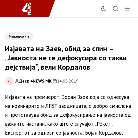
Македонија
Изјавата на Заев, обид за спин –
„Јавноста не се дефокусира со такви
дејствија“, вели Кордалов
Деск 4NEWS.MK
|
14.08.2019
Д
Изјавата на премиерот, Зоран Заев која се однесува
на новинарите и ЛГБТ заедницата, е добро смислена
и претставува обид за дефокусирање на јавноста од
важните настани, како што е случајот „Рекет“.
Експертот за односи со јавноста, Бојан Кордалов,