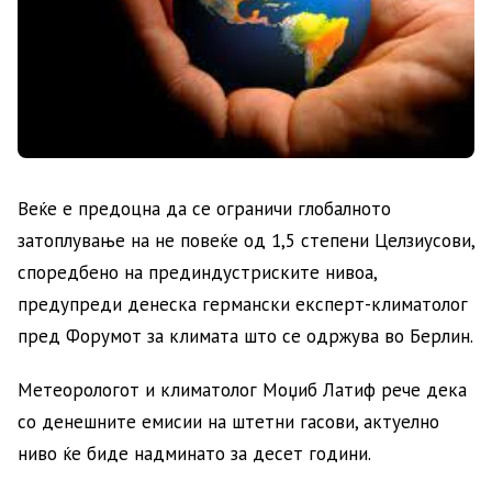
Веќе е предоцна да се ограничи глобалното
затоплување на не повеќе од 1,5 степени Целзиусови,
споредбено на прединдустриските нивоа,
предупреди денеска германски експерт-климатолог
пред Форумот за климата што се одржува во Берлин.
Метеорологот и климатолог Моџиб Латиф рече дека
со денешните емисии на штетни гасови, актуелно
ниво ќе биде надминато за десет години.