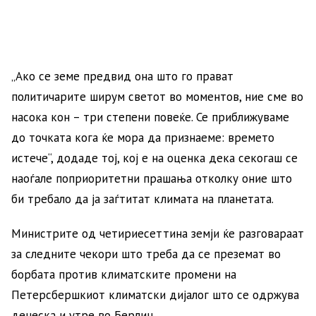
„Ако се земе предвид она што го прават
политичарите ширум светот во моментов, ние сме во
насока кон – три степени повеќе. Се приближуваме
до точката кога ќе мора да признаеме: времето
истече“, додаде тој, кој е на оценка дека секогаш се
наоѓале поприоритетни прашања отколку оние што
би требало да ја заѓтитат климата на планетата.
Министрите од четириесеттина земји ќе разговараат
за следните чекори што треба да се преземат во
борбата против климатските промени на
Петерсбершкиот климатски дијалог што се одржува
денеска и утре во Берлин.