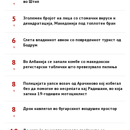
во Штип
ч
5
Зголемен бројот на лица со стомачни вируси и
дехидратација, Македонија под топлотен бран
ч
6
Слета владиниот авион со повредениот турист од
Бодрум
ч
8
Во Албанија се запали комбе со македонски
регистарски таблички што превезувало пилиња
ч
8
Полицијата уапси возач од Арачиново кој избегал
без да помогне во несреќата кај Радишани, во која
ч
загина 19-годишен мотоциклист
8
Дрон навлегол во бугарскиот воздушен простор
ч