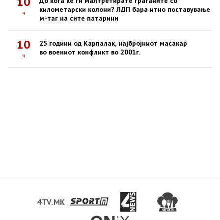
10
До кога ќе ги малтретирате граѓаните со
километарски колони? ЛДП бара итно поставување
ч
м-таг на сите патарини
10
25 години од Карпалак, најбројниот масакар
во воениот конфликт во 2001г.
ч
4TV.MK