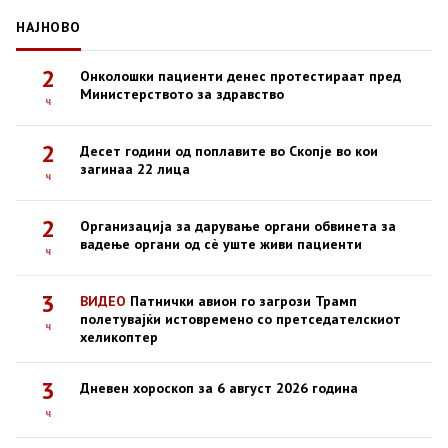
НАЈНОВО
2
Онколошки пациенти денес протестираат пред
Министерството за здравство
ч
2
Десет години од поплавите во Скопје во кои
загинаа 22 лица
ч
2
Организација за дарување органи обвинета за
вадење органи од сè уште живи пациенти
ч
3
ВИДЕО
Патнички авион го загрози Трамп
полетувајќи истовремено со претседателскиот
ч
хеликоптер
3
Дневен хороскоп за 6 август 2026 година
ч