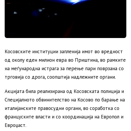
Косовските институции запленија имот во вредност
од околу еден милион евра во Приштина, во рамките
на меѓународна истрага за перење пари поврзана со
трговија со дрога, соопштија надлежните органи.
Акцијата била реализирана од Косовската полиција и
Специјалното обвинителство на Косово по барање на
италијанските правосудни органи, во соработка со
француските власти и со координација на Европол и
Евроџаст.