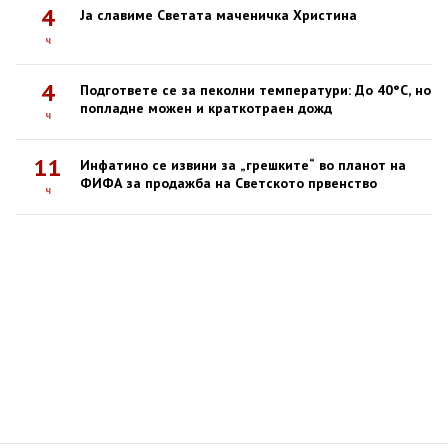
4
Ја славиме Светата маченичка Христина
ч
4
Подгответе се за пеколни температури: До 40°C, но
попладне можен и краткотраен дожд
ч
11
Инфатино се извини за „грешките“ во планот на
ФИФА за продажба на Светското првенство
ч