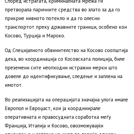
Според истрагата, криминалната мрежа ги
претворала паричните средства во злато за да го
прикрие нивното потекло и да го олесни
транспортот преку државните граници, особено кон
Косово, Турција и Мароко.
Од Специјалното обвинителство на Косово соопштија
дека, во координација со Косовската полиција, биле
преземени сите неопходни истражни мерки што
довеле до идентификување, следење и заплена на
имотот.
Во реализацијата на операцијата значајна улога имале
Европол и Евроџаст, кои ја координирале
оперативната и правосудната соработка меѓу
Франција, Италија и Косово, овозможувајќи