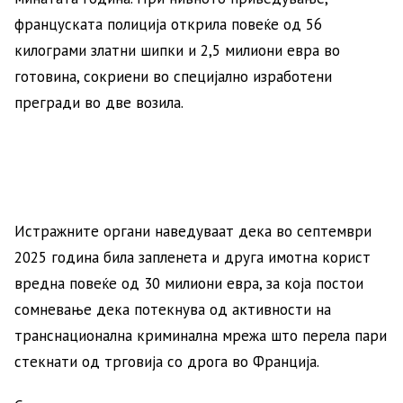
француската полиција открила повеќе од 56
килограми златни шипки и 2,5 милиони евра во
готовина, сокриени во специјално изработени
прегради во две возила.
Истражните органи наведуваат дека во септември
2025 година била запленета и друга имотна корист
вредна повеќе од 30 милиони евра, за која постои
сомневање дека потекнува од активности на
транснационална криминална мрежа што перела пари
стекнати од трговија со дрога во Франција.