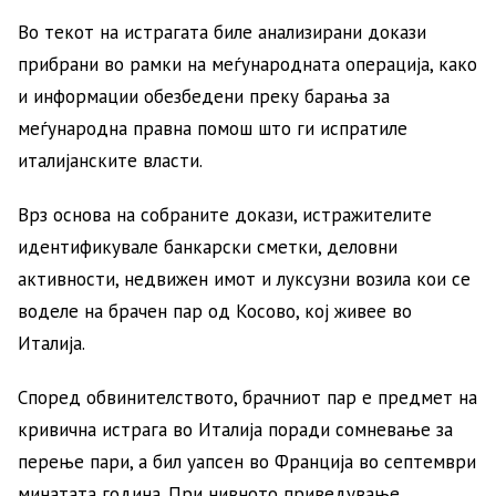
Во текот на истрагата биле анализирани докази
прибрани во рамки на меѓународната операција, како
и информации обезбедени преку барања за
меѓународна правна помош што ги испратиле
италијанските власти.
Врз основа на собраните докази, истражителите
идентификувале банкарски сметки, деловни
активности, недвижен имот и луксузни возила кои се
воделе на брачен пар од Косово, кој живее во
Италија.
Според обвинителството, брачниот пар е предмет на
кривична истрага во Италија поради сомневање за
перење пари, а бил уапсен во Франција во септември
минатата година. При нивното приведување,