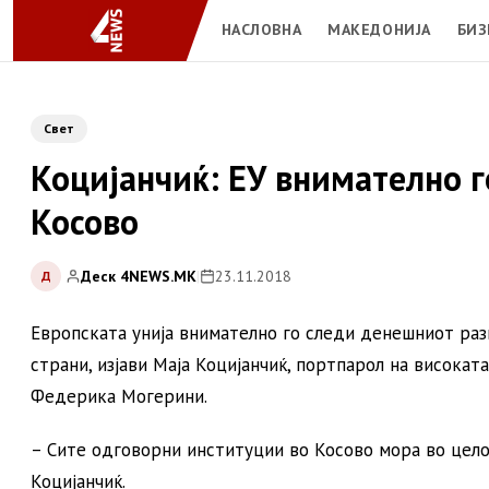
НАСЛОВНА
МАКЕДОНИЈА
БИЗ
Свет
Коцијанчиќ: ЕУ внимателно го
Косово
Деск 4NEWS.MK
|
23.11.2018
Д
Европската унија внимателно го следи денешниот разв
страни, изјави Маја Коцијанчиќ, портпарол на висока
Федерика Могерини.
– Сите одговорни институции во Косово мора во цел
Коцијанчиќ.