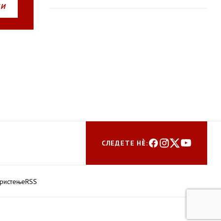
пошумување
НИ
СЛЕДЕТЕ НЀ:
ористење
RSS