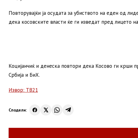
Повторувајќи ја осудата за убиството на еден од ли
дека косовските власти ќе ги изведат пред лицето на 
Коцијанчиќ и денеска повтори дека Косово ги крши п
Србија и БиХ.
Извор: ТВ21
Сподели: