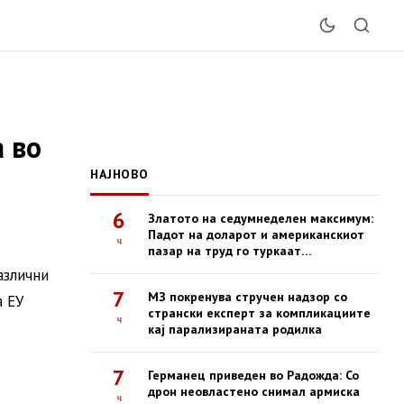
а во
НАЈНОВО
6
Златото на седумнеделен максимум:
Падот на доларот и американскиот
ч
пазар на труд го туркаат
благородниот метал нагоре
азлични
7
МЗ покренува стручен надзор со
а ЕУ
странски експерт за компликациите
ч
кај парализираната родилка
7
Германец приведен во Радожда: Со
дрон неовластено снимал армиска
ч