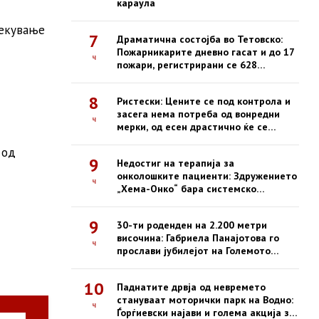
караула
чекување
7
Драматична состојба во Тетовско:
Пожарникарите дневно гасат и до 17
ч
пожари, регистрирани се 628
интервенции од почетокот на
годината
8
Ристески: Цените се под контрола и
засега нема потреба од вонредни
ч
мерки, од есен драстично ќе се
зголемат казните за нефер трговија
 од
9
Недостиг на терапија за
онколошките пациенти: Здружението
ч
„Хема-Онко“ бара системско
решение и долгорочна стратегија
9
30-ти роденден на 2.200 метри
височина: Габриела Панајотова го
ч
прослави јубилејот на Големото
Езеро на Пелистер
10
Паднатите дрвја од невремето
стануваат моторички парк на Водно:
ч
Ѓорѓиевски најави и голема акција за