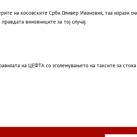
дерите на косовските Срби Оливер Ивановиќ, таа изрази о
правдата виновниците за тој случај.
равилата на ЦЕФТА со зголемувањето на таксите за стока