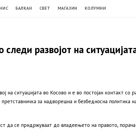
НИС
БАЛКАН
СВЕТ
МАГАЗИН
КОЛУМНИ
 следи развојот на ситуацијат
ој на ситуацијата во Косово и е во постојан контакт со р
та претставничка за надворешна и безбедносна политика н
ост да се придржуваат до владеењето на правото, порача