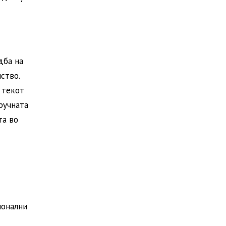
дба на
ство.
 текот
ручната
та во
ионални