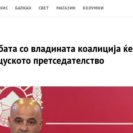
НИС
БАЛКАН
СВЕТ
МАГАЗИН
КОЛУМНИ
бата со владината коалиција ќе
цуското претседателство