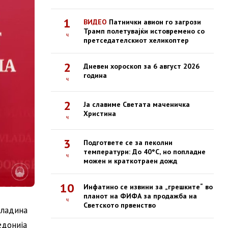
1
ВИДЕО
Патнички авион го загрози
Трамп полетувајќи истовремено со
ч
претседателскиот хеликоптер
2
Дневен хороскоп за 6 август 2026
година
ч
2
Ја славиме Светата маченичка
Христина
ч
3
Подгответе се за пеколни
температури: До 40°C, но попладне
ч
можен и краткотраен дожд
10
Инфатино се извини за „грешките“ во
планот на ФИФА за продажба на
ч
Светското првенство
владина
едонија