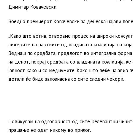
Димитар Ковачевски.
Воедно премиерот Ковачевски за денеска најави пове
„Како што ветив, отвораме процес на широки консулта
лидерите на партиите од владината коалиција на кој
Веднаш по средбата, предлогот во интегрална форма ќ
на денот, покрај средбата со владината коалиција, ќ
јавност како и со медиумите. Како што веќе најавив в
детали ќе биде запознаена со сите следни чекори.
Повикувам на одговорност од сите релевантни чинит
прашање не одат никому во прилог.