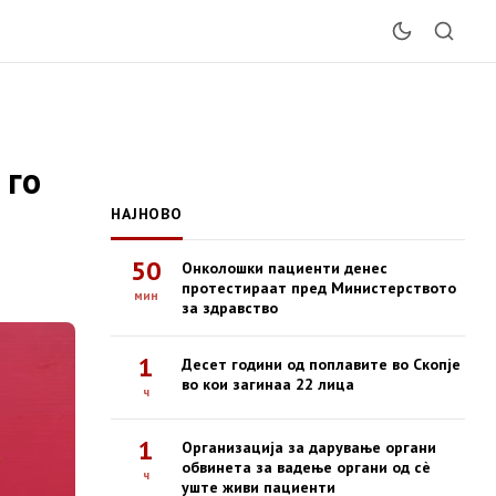
 го
НАЈНОВО
50
Онколошки пациенти денес
протестираат пред Министерството
мин
за здравство
1
Десет години од поплавите во Скопје
во кои загинаа 22 лица
ч
1
Организација за дарување органи
обвинета за вадење органи од сè
ч
уште живи пациенти