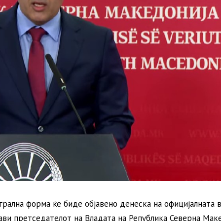
рална форма ќе биде објавено денеска на официјалната 
јави претседателот на Владата на Република Северна Мак