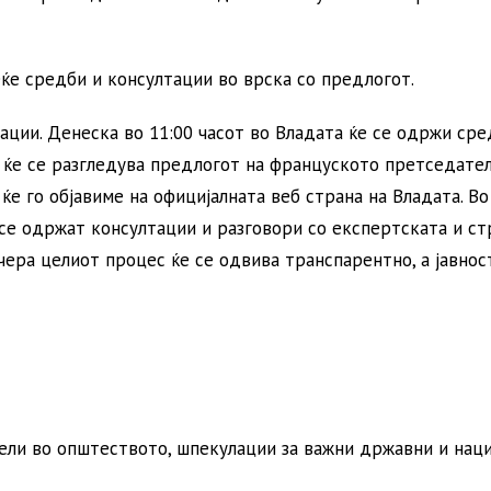
ќе средби и консултации во врска со предлогот.
ции. Денеска во 11:00 часот во Владата ќе се одржи сре
а ќе се разгледува предлогот на француското претседател
е го објавиме на официјалната веб страна на Владата. Во
е се одржат консултации и разговори со експертската и ст
чера целиот процес ќе се одвива транспарентно, а јавнос
ели во општеството, шпекулации за важни државни и нац