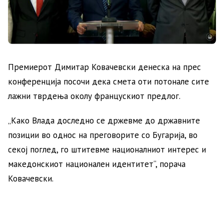
Премиерот Димитар Ковачевски денеска на прес
конференција посочи дека смета оти потонале сите
лажни тврдења околу францускиот предлог.
„Како Влада доследно се држевме до државните
позиции во однос на преговорите со Бугарија, во
секој поглед, го штитевме националниот интерес и
македонскиот национален идентитет“, порача
Ковачевски.