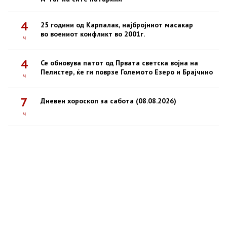
4
25 години од Карпалак, најбројниот масакар
во воениот конфликт во 2001г.
ч
4
Се обновува патот од Првата светска војна на
Пелистер, ќе ги поврзе Големото Езеро и Брајчино
ч
7
Дневен хороскоп за сабота (08.08.2026)
ч