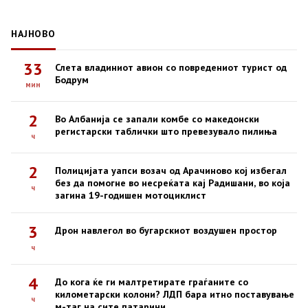
НАЈНОВО
33
Слета владиниот авион со повредениот турист од
Бодрум
мин
2
Во Албанија се запали комбе со македонски
регистарски таблички што превезувало пилиња
ч
2
Полицијата уапси возач од Арачиново кој избегал
без да помогне во несреќата кај Радишани, во која
ч
загина 19-годишен мотоциклист
3
Дрон навлегол во бугарскиот воздушен простор
ч
4
До кога ќе ги малтретирате граѓаните со
километарски колони? ЛДП бара итно поставување
ч
м-таг на сите патарини