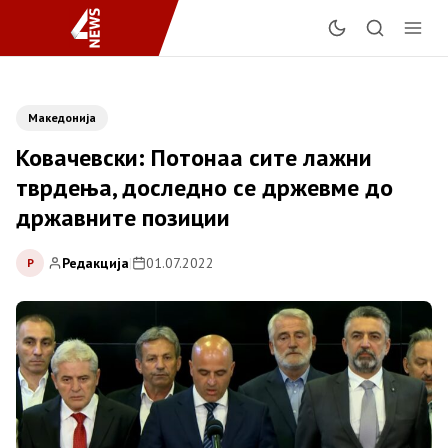
Македонија
Ковачевски: Потонаа сите лажни
тврдења, доследно се држевме до
државните позиции
Редакција
|
01.07.2022
Р