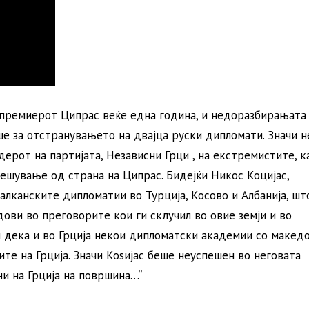
премиерот Ципрас веќе една година, и недоразбирањата 
е за отстранувањето на двајца руски дипломати. Значи н
ерот на партијата, Независни Грци , на екстремистите, к
решување од страна на Ципрас. Бидејќи Никос Коцијас,
алканските дипломатии во Турција, Косово и Албанија, шт
дови во преговорите кои ги склучил во овие земји и во
 дека и во Грција некои дипломатски академии со македо
те на Грција. Значи Коѕијас беше неуспешен во неговата
ни на Грција на површина…“