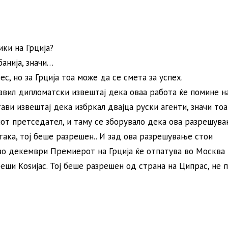
ки на Грција?
анија, значи…
с, но за Грција тоа може да се смета за успех.
авил дипломатски извештај дека оваа работа ќе помине н
ави извештај дека избркал двајца руски агенти, значи тоа
иот претседател, и таму се зборувало дека ова разрешув
 така, тој беше разрешен.. И зад ова разрешување стои
во декември Премиерот на Грција ќе отпатува во Москва 
реши Коѕијас. Тој беше разрешен од страна на Ципрас, не 