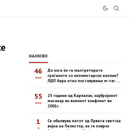
се
НАЈНОВО
46
До кога ќе ги малтретирате
граѓаните со километарски колони?
мин
ЛДП бара итно поставување м-таг на
сите патарини
55
25 години од Карпалак, најбројниот
масакар во воениот конфликт во
мин
2001г.
1
Се обновува патот од Првата светска
војна на Пелистер, ќе ги поврзе
ч