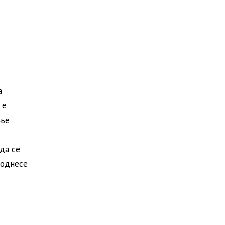
а
 е
ање
да се
поднесе