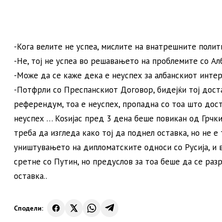
-Кога велите не успеа, мислите на внатрешните полити
-Не, тој не успеа во решавањето на проблемите со Алб
-Може да се каже дека е неуспех за албанскиот интере
-Потфрли со Преспанскиот Договор, бидејќи тој дост
референдум, тоа е неуспех, пропадна со тоа што дост
неуспех … Коѕијас пред 3 дена беше повикан од Грчк
треба да изгледа како тој да поднел оставка, но не е
уништувањето на дипломатските односи со Русија, и 
сретне со Путин, но предуслов за тоа беше да се раз
оставка..
Сподели: