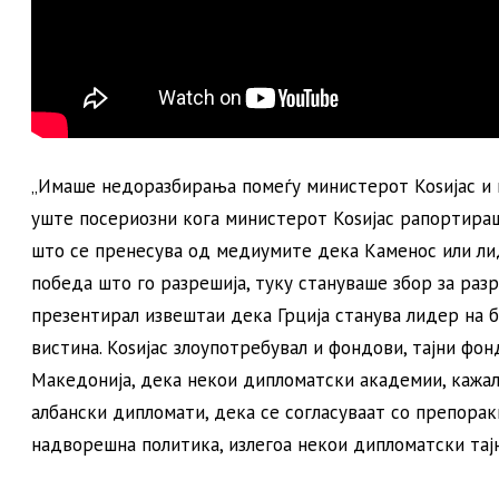
„Имаше недоразбирања помеѓу министерот Коѕијас и 
уште посериозни кога министерот Коѕијас рапортираш
што се пренесува од медиумите дека Каменос или лид
победа што го разрешија, туку стануваше збор за раз
презентирал извештаи дека Грција станува лидер на б
вистина. Коѕијас злоупотребувал и фондови, тајни фон
Македонија, дека некои дипломатски академии, кажал
албански дипломати, дека се согласуваат со препораки
надворешна политика, излегоа некои дипломатски тај