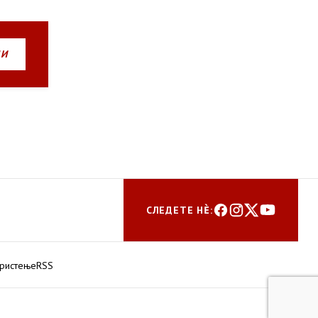
НИ
СЛЕДЕТЕ НЀ:
ористење
RSS