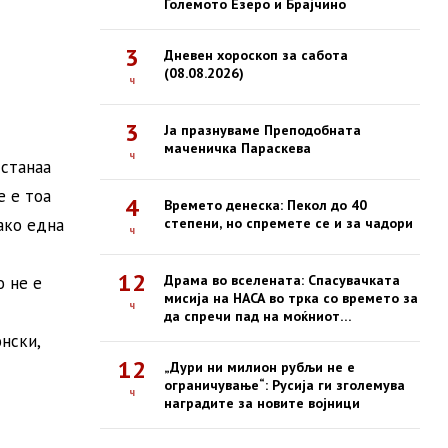
Големото Езеро и Брајчино
3
Дневен хороскоп за сабота
(08.08.2026)
ч
3
Ја празнуваме Преподобната
маченичка Параскева
ч
станаа
е е тоа
4
Времето денеска: Пекол до 40
ако една
степени, но спремете се и за чадори
ч
12
Драма во вселената: Спасувачката
о не е
мисија на НАСА во трка со времето за
ч
да спречи пад на моќниот
опсерваториум Swift
нски,
12
„Дури ни милион рубљи не е
ограничување“: Русија ги зголемува
ч
наградите за новите војници