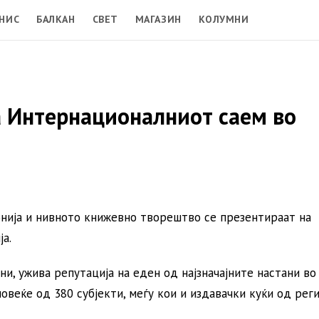
НИС
БАЛКАН
СВЕТ
МАГАЗИН
КОЛУМНИ
 Интернационалниот саем во
нија и нивното книжевно творештво се презентираат на
а.
ни, ужива репутација на еден од најзначајните настани во
овеќе од 380 субјекти, меѓу кои и издавачки куќи од реги