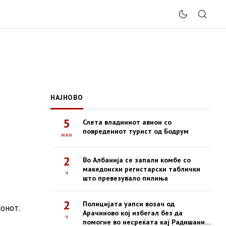
НАЈНОВО
5
Слета владиниот авион со
повредениот турист од Бодрум
мин
2
Во Албанија се запали комбе со
македонски регистарски таблички
ч
што превезувало пилиња
2
Полицијата уапси возач од
онот.
Арачиново кој избегал без да
ч
помогне во несреќата кај Радишани,