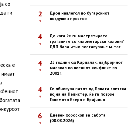
во која загина 19-годишен
ја со
мотоциклист
2
да ги
Дрон навлегол во бугарскиот
воздушен простор
ч
4
До кога ќе ги малтретирате
граѓаните со километарски колони?
ч
ЛДП бара итно поставување м-таг на
сите патарини
4
25 години од Карпалак, најбројниот
еска е
масакар во воениот конфликт во
ч
 имаат
2001г.
а
4
Се обновува патот од Првата светска
ожбениот
војна на Пелистер, ќе ги поврзе
ч
богатата
Големото Езеро и Брајчино
онкурсот
6
Дневен хороскоп за сабота
(08.08.2026)
ч