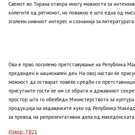
Саемот во Тирана отвора многу можности за интензив
колегите од регионот, но поважно е што една од миси
зголеми нивниот интерес и сознанија за литературата
Ова е прво поголемо претставување на Република Мак
предвиден и национален ден. На овој настан ќе прис
можност да остварат повеќе средби со претставници н
присутните гости ќе им се обрати и државниот секре
простор што го обезбеди Министерството за култура
продукција на издавачките куќи од Република Македо
за превод на репрезентативни дела од македонската 
Извор: ТВ21