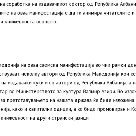
на соработка на издавачкиот сектор од Република Албани
ите на оваа манифестација е да ги анимира читателите и 
 и книжевноста воопшто.
едонија на оваа саемска манифестација во чии рамки ден
уствуваат неколку автори од Република Македонија кои ќе
а издавачки куќи и со автори од Република Албанија, а н
тар во Министерството за култура Валмир Азири. Во изл
 за претставувањето на нашата држава ќе биде изложена 
нија, како и капитални едиции, а ќе биде промовиран и К
книжевност на други странски јазици.