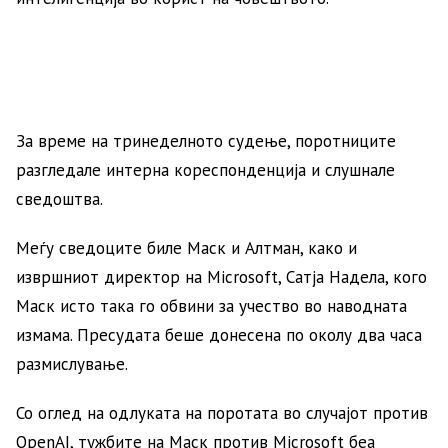
За време на тринеделното судење, поротниците
разгледале интерна кореспонденција и слушнале
сведоштва.
Меѓу сведоците биле Маск и Алтман, како и
извршниот директор на Microsoft, Сатја Надела, кого
Маск исто така го обвини за учество во наводната
измама. Пресудата беше донесена по околу два часа
размислување.
Со оглед на одлуката на поротата во случајот против
OpenAI, тужбите на Маск против Microsoft беа