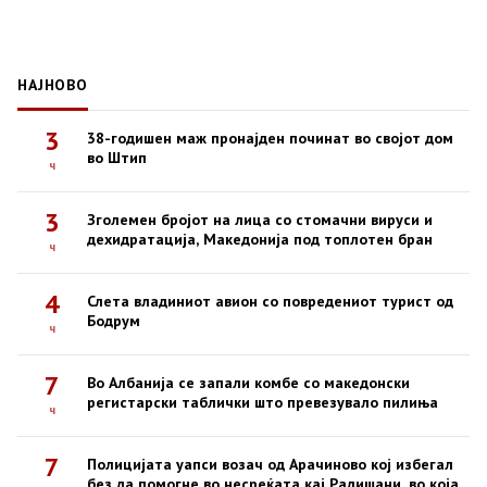
НАЈНОВО
3
38-годишен маж пронајден починат во својот дом
во Штип
ч
3
Зголемен бројот на лица со стомачни вируси и
дехидратација, Македонија под топлотен бран
ч
4
Слета владиниот авион со повредениот турист од
Бодрум
ч
7
Во Албанија се запали комбе со македонски
регистарски таблички што превезувало пилиња
ч
7
Полицијата уапси возач од Арачиново кој избегал
без да помогне во несреќата кај Радишани, во која