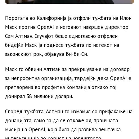
Поротата во Калифорнија ја отфрли тужбата на Илон
Маск против OpenAI и неговиот извршен директор
Сем Алтман. Случајот беше едногласно отфрлен
бидејќи Маск ја поднесе тужбата по истекот на
законскиот рок, објавува Би-Би-Си.
Маск го обвини Алтман за прекршување на договор
за непрофитна организација, тврдејќи дека OpenAI е
претворена во профитна компанија откако тој
донирал 38 милиони долари.
Според тужбата, Алтман го измамил со прифаќање на
донацијата, само за да се откаже од првичната
мисија на OpenAI, која била да развива вештачка
интелигенција во корист на човештвото.