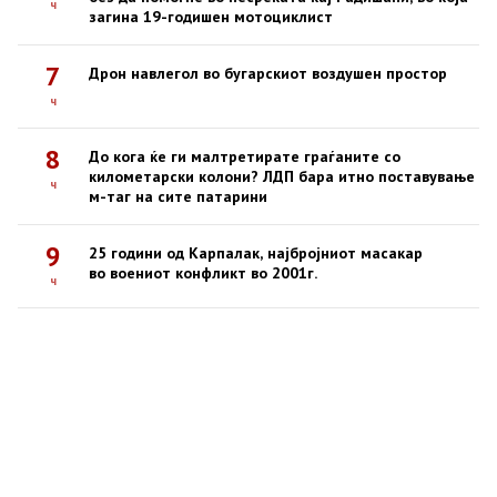
ч
загина 19-годишен мотоциклист
7
Дрон навлегол во бугарскиот воздушен простор
ч
8
До кога ќе ги малтретирате граѓаните со
километарски колони? ЛДП бара итно поставување
ч
м-таг на сите патарини
9
25 години од Карпалак, најбројниот масакар
во воениот конфликт во 2001г.
ч