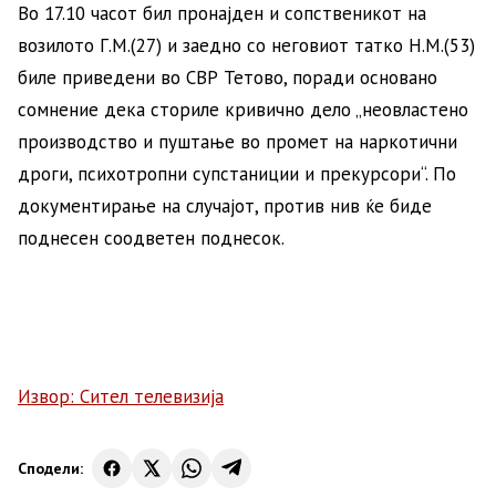
Во 17.10 часот бил пронајден и сопственикот на
возилото Г.М.(27) и заедно со неговиот татко Н.М.(53)
биле приведени во СВР Тетово, поради основано
сомнение дека сториле кривично дело „неовластено
производство и пуштање во промет на наркотични
дроги, психотропни супстаниции и прекурсори“. По
документирање на случајот, против нив ќе биде
поднесен соодветен поднесок.
Извор: Сител телевизија
Сподели: