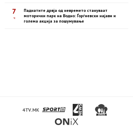
7
Паднатите дрвја од невремето стануваат
моторички парк на Водно: Ѓорѓиевски најави и
ч
голема акција за пошумување
4TV.MK