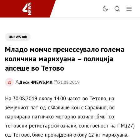
4NEWS.mk
Младо момче пренесеувало голема
количина марихуана – полиција
апсеше во Тетово
Деск 4NEWS.MK
|
31.08.2019
Д
На 30.08.2019 околу 14.00 часот во Тетово, на
земјениот пат од с.Фалише кон с.Сараќино, во
паркирано патничко моторно возило „бмв“ со
тетовски регистарски ознаки, сопственост на Г.М.(27)
од Тетово, биле пронајдени околу 12 кг марихуана.