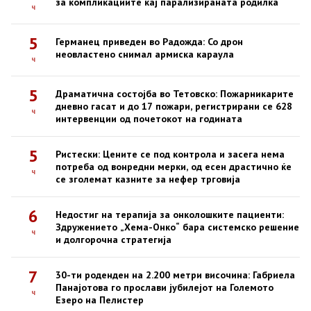
за компликациите кај парализираната родилка
ч
5
Германец приведен во Радожда: Со дрон
неовластено снимал армиска караула
ч
5
Драматична состојба во Тетовско: Пожарникарите
дневно гасат и до 17 пожари, регистрирани се 628
ч
интервенции од почетокот на годината
5
Ристески: Цените се под контрола и засега нема
потреба од вонредни мерки, од есен драстично ќе
ч
се зголемат казните за нефер трговија
6
Недостиг на терапија за онколошките пациенти:
Здружението „Хема-Онко“ бара системско решение
ч
и долгорочна стратегија
7
30-ти роденден на 2.200 метри височина: Габриела
Панајотова го прослави јубилејот на Големото
ч
Езеро на Пелистер