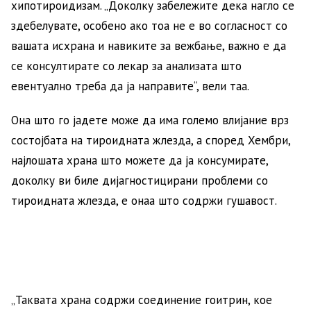
хипотироидизам. „Доколку забележите дека нагло се
здебелувате, особено ако тоа не е во согласност со
вашата исхрана и навиките за вежбање, важно е да
се консултирате со лекар за анализата што
евентуално треба да ја направите“, вели таа.
Она што го јадете може да има големо влијание врз
состојбата на тироидната жлезда, а според Хембри,
најлошата храна што можете да ја консумирате,
доколку ви биле дијагностицирани проблеми со
тироидната жлезда, е онаа што содржи гушавост.
„Таквата храна содржи соединение гоитрин, кое