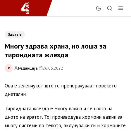
Здравје
Многу здрава храна, но лоша за
тироидната жлезда
Редакција
|
26.06.2022
Р
Ова е зеленчукот што го препорачуваат повеќето
диетални.
Тироидната жлезда е многу важна и се наоѓа на
дното на вратот. Тој произведува хормони важни за
многу системи во телото, вклучувајќи ги и хормоните