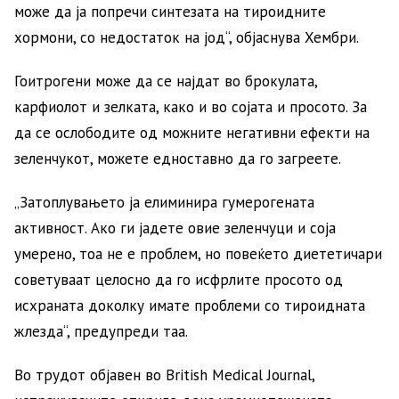
може да ја попречи синтезата на тироидните
хормони, со недостаток на јод“, објаснува Хембри.
Гоитрогени може да се најдат во брокулата,
карфиолот и зелката, како и во сојата и просото. За
да се ослободите од можните негативни ефекти на
зеленчукот, можете едноставно да го загреете.
„Затоплувањето ја елиминира гумерогената
активност. Ако ги јадете овие зеленчуци и соја
умерено, тоа не е проблем, но повеќето диететичари
советуваат целосно да го исфрлите просото од
исхраната доколку имате проблеми со тироидната
жлезда“, предупреди таа.
Во трудот објавен во British Medical Journal,