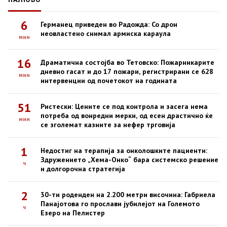
6
Германец приведен во Радожда: Со дрон
неовластено снимал армиска караула
мин
16
Драматична состојба во Тетовско: Пожарникарите
дневно гасат и до 17 пожари, регистрирани се 628
мин
интервенции од почетокот на годината
51
Ристески: Цените се под контрола и засега нема
потреба од вонредни мерки, од есен драстично ќе
мин
се зголемат казните за нефер трговија
1
Недостиг на терапија за онколошките пациенти:
Здружението „Хема-Онко“ бара системско решение
ч
и долгорочна стратегија
2
30-ти роденден на 2.200 метри височина: Габриела
Панајотова го прослави јубилејот на Големото
ч
Езеро на Пелистер