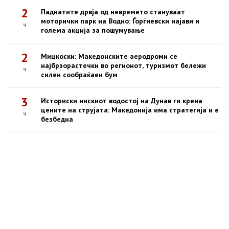
2
Паднатите дрвја од невремето стануваат
моторички парк на Водно: Ѓорѓиевски најави и
ч
голема акција за пошумување
2
Мицкоски: Македонските аеродроми се
најбрзорастечки во регионот, туризмот бележи
ч
силен сообраќаен бум
3
Историски нискиот водостој на Дунав ги крена
цените на струјата: Македонија има стратегија и е
ч
безбедна