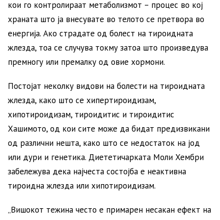
кои го контролираат метаболизмот – процес во кој
храната што ја внесувате во телото се претвора во
енергија. Ако страдате од болест на тироидната
жлезда, тоа се случува токму затоа што произведува
премногу или премалку од овие хормони.
Постојат неколку видови на болести на тироидната
жлезда, како што се хипертироидизам,
хипотироидизам, тироидитис и тироидитис
Хашимото, од кои сите може да бидат предизвикани
од различни нешта, како што се недостаток на јод
или дури и генетика. Диететичарката Моли Хембри
забележува дека најчеста состојба е неактивна
тироидна жлезда или хипотироидизам.
„Вишокот тежина често е примарен несакан ефект на