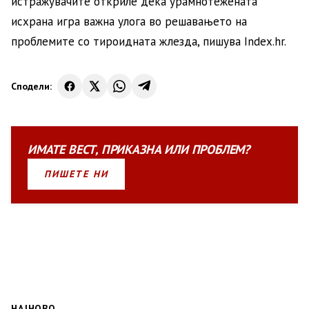
истражувачите откриле дека урамнотежената
исхрана игра важна улога во решавањето на
проблемите со тироидната жлезда, пишува Index.hr.
Сподели:
ИМАТЕ
ВЕСТ
,
ПРИКАЗНА
ИЛИ
ПРОБЛЕМ?
ПИШЕТЕ НИ
НАЈНОВО