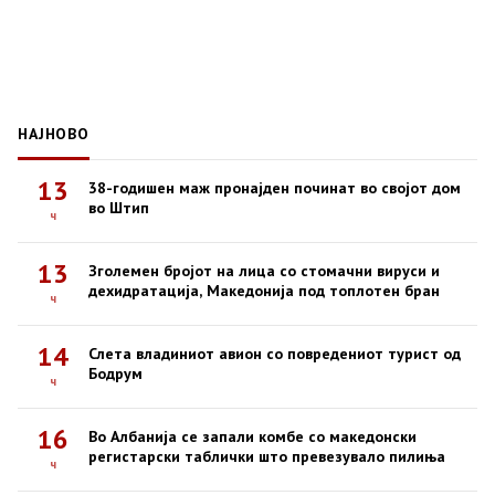
НАЈНОВО
13
38-годишен маж пронајден починат во својот дом
во Штип
ч
13
Зголемен бројот на лица со стомачни вируси и
дехидратација, Македонија под топлотен бран
ч
14
Слета владиниот авион со повредениот турист од
Бодрум
ч
16
Во Албанија се запали комбе со македонски
регистарски таблички што превезувало пилиња
ч