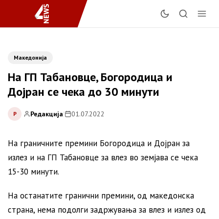
Македонија
На ГП Табановце, Богородица и
Дојран се чека до 30 минути
Редакција
|
01.07.2022
Р
На граничните премини Богородица и Дојран за
излез и на ГП Табановце за влез во земјава се чека
15-30 минути.
На останатите гранични премини, од македонска
страна, нема подолги задржувања за влез и излез од