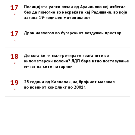
17
Полицијата уапси возач од Арачиново кој избегал
без да помогне во несреќата кај Радишани, во која
ч
загина 19-годишен мотоциклист
17
Дрон навлегол во бугарскиот воздушен простор
ч
18
До кога ќе ги малтретирате граѓаните со
километарски колони? ЛДП бара итно поставување
ч
м-таг на сите патарини
19
25 години од Карпалак, најбројниот масакар
во воениот конфликт во 2001г.
ч