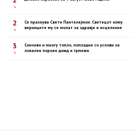
ч
2
Се празнува Свети Пантелејмон: Светецот кому
верниците му се молат за здравје и исцеление
ч
3
Сончево и многу топло, попладне со услови за
локален пороен дожд и грмежи
ч