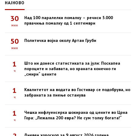
НАЈНОВО
30
Над 100 паралелки помалку – речиси 5.000
првачиња помалку од 1 септември
мин
50
Политичка војна околу Артан Груби
мин
1
Што ни донесе статистиката за јули: Поскапеа
пороците и забавата, но храната конечно ги
ч
„смири“ цените
1
Квалитетот на водата во Гостивар се подобрува, но
забраната за пиење останува
ч
1
Чешка инфлуенсерка шокирана од цените во Црна
Гора: „Лежалка 200 евра? Не сум толку богата!“
ч
2
Дневен хороскоп за 9 август 2026 година