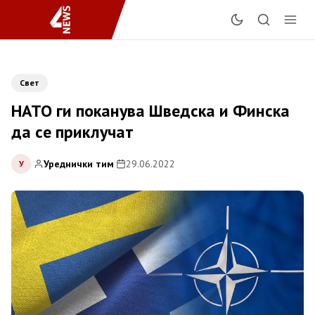
Свет
НАТО ги поканува Шведска и Финска
да се приклучат
Уреднички тим
|
29.06.2022
У