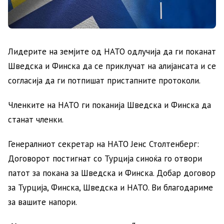
Лидерите на земјите од НАТО одлучија да ги поканат
Шведска и Финска да се приклучат на алијансата и се
согласија да ги потпишат пристапните протоколи.
Членките на НАТО ги поканија Шведска и Финска да
станат членки.
Генералниот секретар на НАТО Јенс Столтенберг:
Договорот постигнат со Турција синоќа го отвори
патот за покана за Шведска и Финска. Добар договор
за Турција, Финска, Шведска и НАТО. Ви благодариме
за вашите напори.