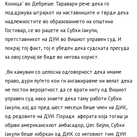
Коница“ во Дебреше. Таравари рече дека го
поддржува штрајкот на наставниците и тврди дека
надлежностите во образованието на општина
Гостивар, се во рацете на Субхи Јакупи,
претставникот на ДУИ во Вишиот управен суд. И
покрај тој факт, тој е убеден дека судската пресуда
за овој случај ќе биде во негова корист.
„Ви кажувам со целосна одговорност дека имаме
право, дури луѓето кои ги ангажиравме ни велат дека
не постои веројатност да се врати ниту од Вишиот
управен суд иако знаете дека таму работи Субхи
Јакупи, кој до пред шест месеци беше член на ДИК,
од редовите на ДУИ. Поради аферата која тогаш ја
објави американскиот амбасадор, Џес Бејли, Субхи
Јакупи беше избркан од ДИК со неговиот тим. ДУИ