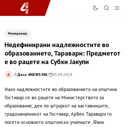
Македонија
Недефинирани надлежностите во
образованието, Таравари: Предметот
е во рацете на Субхи Јакупи
Деск 4NEWS.MK
|
03.09.2019
Д
Иако надлежностите во образованието на општина
Гостивар се во рацете на Министерството за
образование, ден по штрајкот на наставниците,
градоначалникот на Гостивар, Арбен Таравари го
посети основното општинско училиште „Фаик