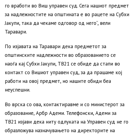
го вработи во Виш управен суд. Сега нашиот предмет
за надлежностите на општината е во рацете на Субхи
Јакупи, така да чекаме одговор од него“, вели
Таравари.
По изјавата на Таравари дека предметот за
општинските надлежности во образованието се
наоѓа кај Субхи Јакупи, ТВ21 се обиде да стапи во
контакт со Вишиот управен суд, за да прашаме кој
работи на овој предмет, но нашите обиди беа
неуспешни.
Во врска со ова, контактиравме и со министерот за
образование, Арбр Адеми. Телефонски, Адеми за
ТВ21 изјави дека ниту одлуката на Управен суд не го
образложува назначувањето на директорите на