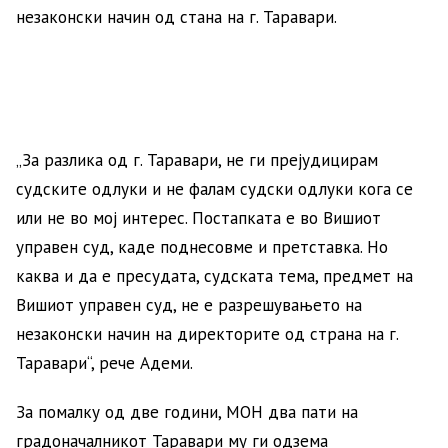
незаконски начин од стана на г. Таравари.
„За разлика од г. Таравари, не ги прејудицирам
судските одлуки и не фалам судски одлуки кога се
или не во мој интерес. Постапката е во Вишиот
управен суд, каде поднесовме и претставка. Но
каква и да е пресудата, судската тема, предмет на
Вишиот управен суд, не е разрешувањето на
незаконски начин на директорите од страна на г.
Таравари“, рече Адеми.
За помалку од две години, МОН два пати на
градоначалникот Таравари му ги одзема