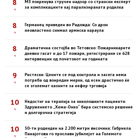
8
МЗ покренува стручен надзор со странски експерт
за компликациите кај парализираната родилка
ч
8
Германец приведен во Радожда: Со дрон
неовластено снимал армиска караула
ч
8
Драматична состојба во Тетовско: Пожарникарите
дневно гасат и до 17 пожари, регистрирани се 628
ч
интервенции од почетокот на годината
9
Ристески: Цените се под контрола и засега нема
потреба од вонредни мерки, од есен драстично ќе
ч
се зголемат казните за нефер трговија
10
Недостиг на терапија за онколошките пациенти:
Здружението „Хема-Онко“ бара системско решение
ч
и долгорочна стратегија
10
30-ти роденден на 2.200 метри височина: Габриела
Панајотова го прослави јубилејот на Големото
ч