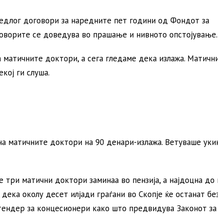
редлог договори за наредните пет години од Фондот за
говорите се доведува во прашање и нивното опстојување.
 матичните доктори, а сега гледаме дека излажа. Матичн
кој ги слуша.
а матичните доктори на 90 денари-излажа. Ветуваше ук
 три матични доктори заминаа во пензија, а најдоцна до 
дека околу десет илјади граѓани во Скопје ќе останат бе
тендер за концесионери како што предвидува Законот за