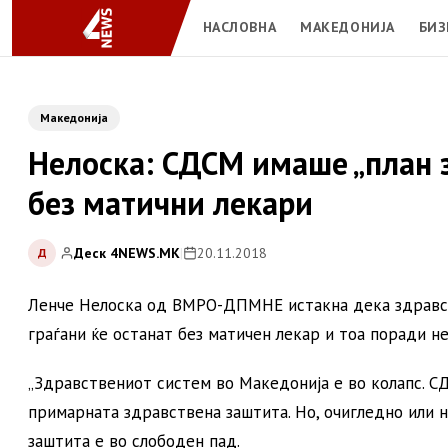
НАСЛОВНА
МАКЕДОНИЈА
БИЗ
Македонија
Нелоска: СДСМ имаше „план з
без матични лекари
Деск 4NEWS.MK
|
20.11.2018
Д
Ленче Нелоска од ВМРО-ДПМНЕ истакна дека здравств
граѓани ќе останат без матичен лекар и тоа поради н
„Здравствениот систем во Македонија е во колапс. СД
примарната здравствена заштита. Но, очигледно или н
заштита е во слободен пад.