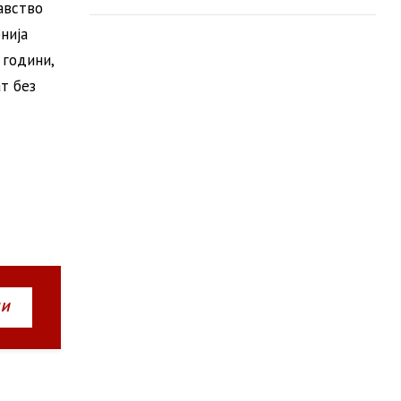
авство
пошумување
нија
 години,
т без
НИ