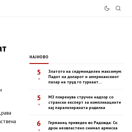
ат
НАЈНОВО
5
Златото на седумнеделен максимум:
Падот на доларот и американскиот
ч
пазар на труд го туркаат
благородниот метал нагоре
и
5
МЗ покренува стручен надзор со
странски експерт за компликациите
ч
кај парализираната родилка
драва
аствена
6
Германец приведен во Радожда: Со
дрон неовластено снимал армиска
ч