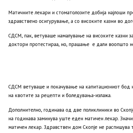
Матичните лекари и стоматолозите добија најлоши п
здравствено осигурување, а со високите казни во до
СДСМ, пак, ветуваше намалување на високите казни за
доктори протестираа, но, прашање е дали воопшто не
СДСМ ветуваше и покачување на капитациониот бод н
на квотите за рецепти и боледувања-излажа.
Дополнително, годинава од две поликлиники во Скопје
на годинава заминува уште еден матичен лекар. Значи 
матичен лекар. Здравствен дом Скопје не распишува 