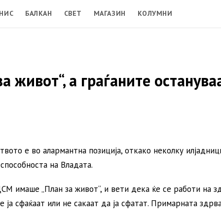
НИС
БАЛКАН
СВЕТ
МАГАЗИН
КОЛУМНИ
а живот“, а граѓаните останува
ото е во алармантна позиција, откако неколку илјадниц
еспособноста на Владата.
СМ имаше „План за живот“, и вети дека ќе се работи на з
е ја сфаќаат или не сакаат да ја сфатат. Примарната здрв