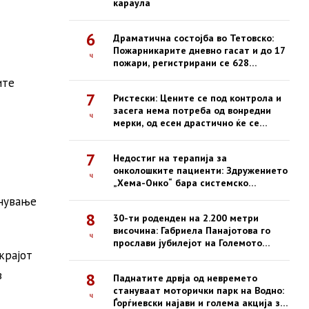
караула
6
Драматична состојба во Тетовско:
Пожарникарите дневно гасат и до 17
ч
пожари, регистрирани се 628
интервенции од почетокот на
ите
годината
7
Ристески: Цените се под контрола и
засега нема потреба од вонредни
ч
мерки, од есен драстично ќе се
зголемат казните за нефер трговија
7
Недостиг на терапија за
онколошките пациенти: Здружението
ч
„Хема-Онко“ бара системско
решение и долгорочна стратегија
инување
8
30-ти роденден на 2.200 метри
височина: Габриела Панајотова го
ч
прослави јубилејот на Големото
крајот
Езеро на Пелистер
з
8
Паднатите дрвја од невремето
стануваат моторички парк на Водно:
ч
Ѓорѓиевски најави и голема акција за