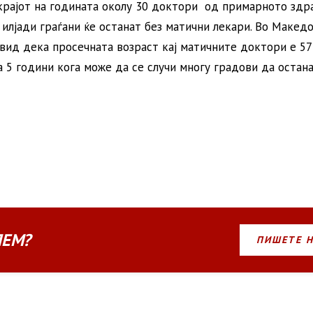
крајот на годината околу 30 доктори од примарното здр
0 илјади граѓани ќе останат без матични лекари. Во Македо
вид дека просечната возраст кај матичните доктори е 57
 5 години кога може да се случи многу градови да остана
ЛЕМ?
ПИШЕТЕ 