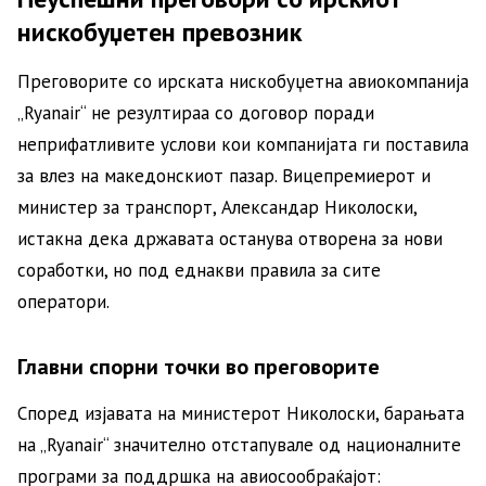
нискобуџетен превозник
Преговорите со ирската нискобуџетна авиокомпанија
„Ryanair“ не резултираа со договор поради
неприфатливите услови кои компанијата ги поставила
за влез на македонскиот пазар. Вицепремиерот и
министер за транспорт, Александар Николоски,
истакна дека државата останува отворена за нови
соработки, но под еднакви правила за сите
оператори.
Главни спорни точки во преговорите
Според изјавата на министерот Николоски, барањата
на „Ryanair“ значително отстапувале од националните
програми за поддршка на авиосообраќајот: