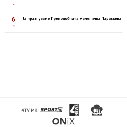
ч
6
Ја празнуваме Преподобната маченичка Параскева
ч
4TV.MK