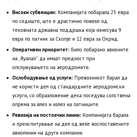
Високи субвенции:
Компанијата побарала 25 евра
по седиште, што е драстично повеќе од
тековната државна поддршка која изнесува 9
евра по патник за Скопје и 12 евра за Охрид.
Оперативен приоритет:
Било побарано авионите
на „Ryanair“ да имаат предност при
опслужувањето на аеродромите.
Ослободување од услуги:
Превозникот барал да
не користи дел од стандардните аеродромски
услуги, со образложение дека поседува сопствена
опрема за влез и излез на патниците.
Ревизија на постоечки линии:
Компанијата барала
и преиспитување на дел од веќе воспоставените
авиолинии на други компании.