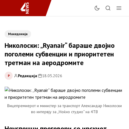
Македонија
Николоски: „Ryanair“ бараше двојно
поголеми субвенции и приоритетен
третман на аеродромите
Редакција
|
18.05.2026
Р
Вицепремиерот и министер за транспорт Александар Николоски
во интервју за „Ноќно студио“ на 4ТВ
Неуспешни преговори со ирскиот