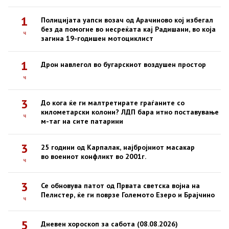
1
Полицијата уапси возач од Арачиново кој избегал
без да помогне во несреќата кај Радишани, во која
ч
загина 19-годишен мотоциклист
1
Дрон навлегол во бугарскиот воздушен простор
ч
3
До кога ќе ги малтретирате граѓаните со
километарски колони? ЛДП бара итно поставување
ч
м-таг на сите патарини
3
25 години од Карпалак, најбројниот масакар
во воениот конфликт во 2001г.
ч
3
Се обновува патот од Првата светска војна на
Пелистер, ќе ги поврзе Големото Езеро и Брајчино
ч
5
Дневен хороскоп за сабота (08.08.2026)