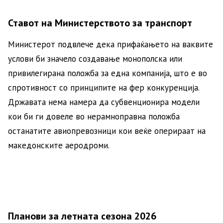
Ставот на Министерството за транспорт
Министерот подвлече дека прифаќањето на ваквите
услови би значело создавање монополска или
привилегирана положба за една компанија, што е во
спротивност со принципите на фер конкуренција.
Државата нема намера да субвенционира модели
кои би ги довеле во нерамноправна положба
останатите авиопревозници кои веќе оперираат на
македонските аеродроми.
Планови за летната сезона 2026