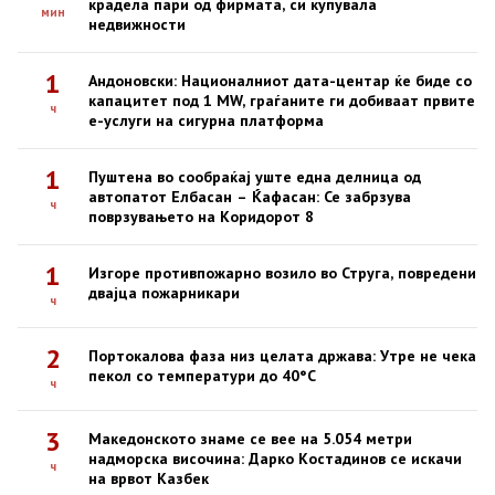
крадела пари од фирмата, си купувала
мин
недвижности
1
Андоновски: Националниот дата-центар ќе биде со
капацитет под 1 MW, граѓаните ги добиваат првите
ч
е-услуги на сигурна платформа
1
Пуштена во сообраќај уште една делница од
автопатот Елбасан – Ќафасан: Се забрзува
ч
поврзувањето на Коридорот 8
1
Изгоре противпожарно возило во Струга, повредени
двајца пожарникари
ч
2
Портокалова фаза низ целата држава: Утре не чека
пекол со температури до 40°C
ч
3
Македонското знаме се вее на 5.054 метри
надморска височина: Дарко Костадинов се искачи
ч
на врвот Казбек