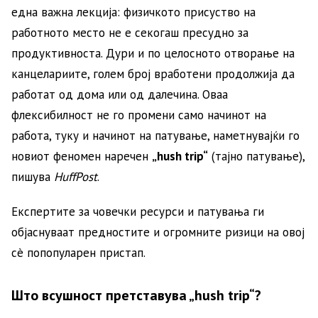
една важна лекција: физичкото присуство на
работното место не е секогаш пресудно за
продуктивноста. Дури и по целосното отворање на
канцелариите, голем број вработени продолжија да
работат од дома или од далечина. Оваа
флексибилност не го промени само начинот на
работа, туку и начинот на патување, наметнувајќи го
новиот феномен наречен
„hush trip“
(тајно патување),
пишува
HuffPost
.
Експертите за човечки ресурси и патувања ги
објаснуваат предностите и огромните ризици на овој
сè попопуларен пристап.
Што всушност претставува „hush trip“?