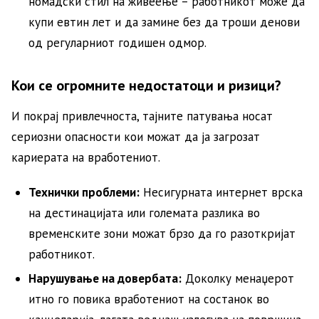
номадски стил на живеење – работникот може да
купи евтин лет и да замине без да троши денови
од регуларниот годишен одмор.
Кои се огромните недостатоци и ризици?
И покрај привлечноста, тајните патувања носат
сериозни опасности кои можат да ја загрозат
кариерата на вработениот.
Технички проблеми:
Несигурната интернет врска
на дестинацијата или големата разлика во
временските зони можат брзо да го разоткријат
работникот.
Нарушување на довербата:
Доколку менаџерот
итно го повика вработениот на состанок во