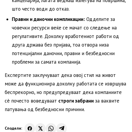
канцеларија, лагата веднаш излегува на површина,
што често води до отказ.
Правни и даночни компликации:
Одделите за
човечки ресурси веќе се мачат со следење на
регулативите. Доколку вработениот работи од
друга држава без пријава, тоа отвора низа
потенцијални даночни, правни и безбедносни
проблеми за самата компанија.
Експертите заклучуваат дека овој стил на живот
може да функционира доколку работата се извршува
беспрекорно, но предупредуваат дека компаниите
сè почесто воведуваат
строги забрани
за ваквите
патувања од безбедносни причини.
Сподели: