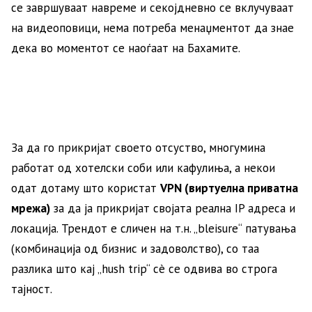
се завршуваат навреме и секојдневно се вклучуваат
на видеоповици, нема потреба менаџментот да знае
дека во моментот се наоѓаат на Бахамите.
За да го прикријат своето отсуство, многумина
работат од хотелски соби или кафулиња, а некои
одат дотаму што користат
VPN (виртуелна приватна
мрежа)
за да ја прикријат својата реална IP адреса и
локација. Трендот е сличен на т.н. „bleisure“ патувања
(комбинација од бизнис и задоволство), со таа
разлика што кај „hush trip“ сè се одвива во строга
тајност.