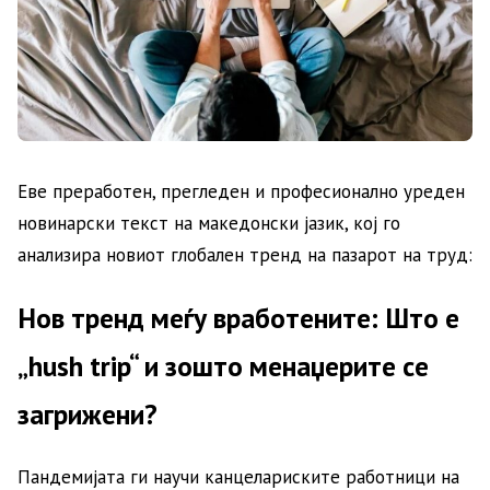
Еве преработен, прегледен и професионално уреден
новинарски текст на македонски јазик, кој го
анализира новиот глобален тренд на пазарот на труд:
Нов тренд меѓу вработените: Што е
„hush trip“ и зошто менаџерите се
загрижени?
Пандемијата ги научи канцелариските работници на