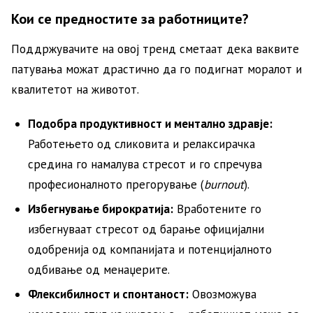
Кои се предностите за работниците?
Поддржувачите на овој тренд сметаат дека ваквите
патувања можат драстично да го подигнат моралот и
квалитетот на животот.
Подобра продуктивност и ментално здравје:
Работењето од сликовита и релаксирачка
средина го намалува стресот и го спречува
професионалното прегорување (
burnout
).
Избегнување бирократија:
Вработените го
избегнуваат стресот од барање официјални
одобренија од компанијата и потенцијалното
одбивање од менаџерите.
Флексибилност и спонтаност:
Овозможува