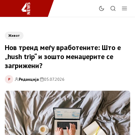
Живот
Нов тренд меѓу вработените: Што е
„hush trip“ и зошто менаџерите се
загрижени?
Редакција
|
05.07.2026
Р