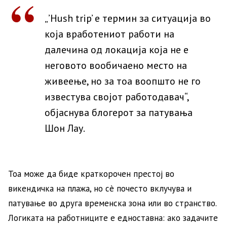
„’Hush trip’ е термин за ситуација во
која вработениот работи на
далечина од локација која не е
неговото вообичаено место на
живеење, но за тоа воопшто не го
известува својот работодавач“,
објаснува блогерот за патувања
Шон Лау.
Тоа може да биде краткорочен престој во
викендичка на плажа, но сè почесто вклучува и
патување во друга временска зона или во странство.
Логиката на работниците е едноставна: ако задачите