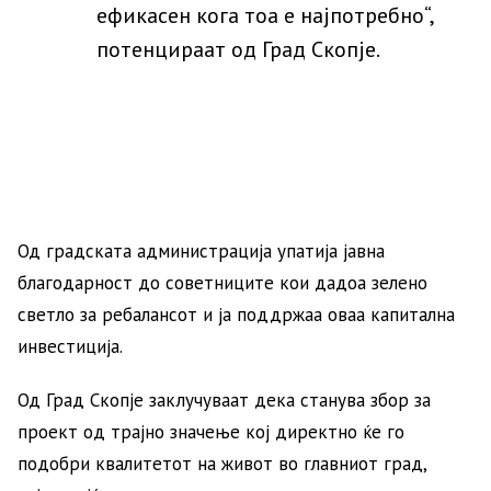
ефикасен кога тоа е најпотребно“,
потенцираат од Град Скопје.
Од градската администрација упатија јавна
благодарност до советниците кои дадоа зелено
светло за ребалансот и ја поддржаа оваа капитална
инвестиција.
Од Град Скопје заклучуваат дека станува збор за
проект од трајно значење кој директно ќе го
подобри квалитетот на живот во главниот град,