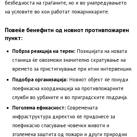
безбедноста на граѓаните, но и во унапредувањето
на условите во кои работат пожарникарите.
Повеќе бенефити од новиот противпожарен
пункт:
Побрза реакција на терен:
Позицијата на новата
станица ќе овозможи значително скратување на
времето за пристигнување при итни интервенции.
Подобра организација:
Новиот објект ќе понуди
поефикасна координација на противпожарните
служби во урбаните и во приградските подрачја.
Поголема ефикасност:
Современата
инфраструктура директно ќе придонесе за
поефикасно спасување човечки животи и
зголемена заштита од пожари и други природни