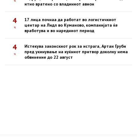
ч
итно вратено со владиниот авион
4
17 лица почнаа да работат во логистичкиот
центар на Лидл во Куманово, компанијата ќе
ч
вработува и во наредниот период
4
Истекува законскиот рок за истрага, Артан Груби
пред укинување на куќниот притвор доколку нема
ч
обвинение до 22 август