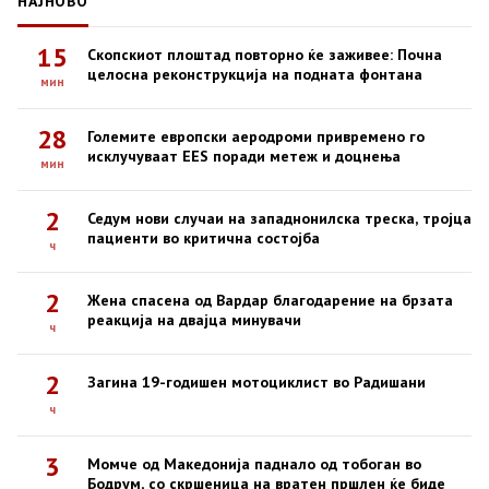
НАЈНОВО
15
Скопскиот плоштад повторно ќе заживее: Почна
целосна реконструкција на подната фонтана
мин
28
Големите европски аеродроми привремено го
исклучуваат EES поради метеж и доцнења
мин
2
Седум нови случаи на западнонилска треска, тројца
пациенти во критична состојба
ч
2
Жена спасена од Вардар благодарение на брзата
реакција на двајца минувачи
ч
2
Загина 19-годишен мотоциклист во Радишани
ч
3
Момче од Македонија паднало од тобоган во
Бодрум, со скршеница на вратен пршлен ќе биде