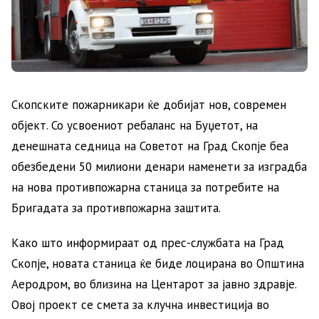
Скопските пожарникари ќе добијат нов, современ
објект. Со усвоениот ребаланс на Буџетот, на
денешната седница на Советот на Град Скопје беа
обезбедени 50 милиони денари наменети за изградба
на нова противпожарна станица за потребите на
Бригадата за противпожарна заштита.
Како што информираат од прес-службата на Град
Скопје, новата станица ќе биде лоцирана во Општина
Аеродром, во близина на Центарот за јавно здравје.
Овој проект се смета за клучна инвестиција во