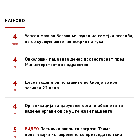
НАЈНОВО
4
Уапсен маж од Боговиње, пукал на семејна веселба,
па со куршум оштетил покрив на куќа
мин
4
Онколошки пациенти денес протестираат пред
Министерството за здравство
ч
4
Десет години од поплавите во Скопје во кои
загинаа 22 лица
ч
4
Организација за дарување органи обвинета за
вадење органи од сè уште живи пациенти
ч
5
ВИДЕО
Патнички авион го загрози Трамп
полетувајќи истовремено со претседателскиот
ч