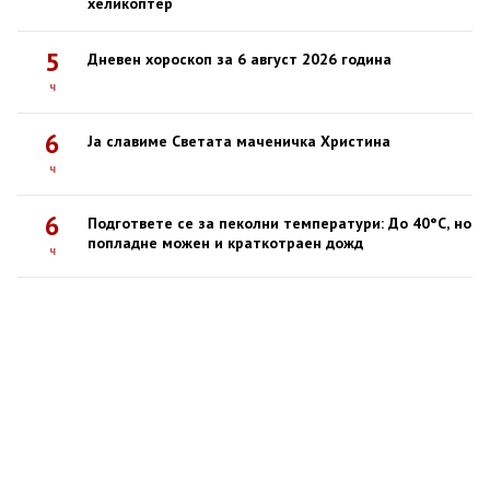
хеликоптер
5
Дневен хороскоп за 6 август 2026 година
ч
6
Ја славиме Светата маченичка Христина
ч
6
Подгответе се за пеколни температури: До 40°C, но
попладне можен и краткотраен дожд
ч