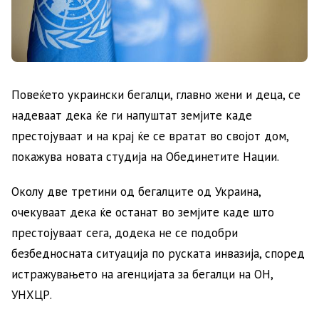
Повеќето украински бегалци, главно жени и деца, се
надеваат дека ќе ги напуштат земјите каде
престојуваат и на крај ќе се вратат во својот дом,
покажува новата студија на Обединетите Нации.
Околу две третини од бегалците од Украина,
очекуваат дека ќе останат во земјите каде што
престојуваат сега, додека не се подобри
безбедносната ситуација по руската инвазија, според
истражувањето на агенцијата за бегалци на ОН,
УНХЦР.