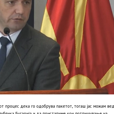
т процес дека го одобрува пакетот, тогаш јас можам ве
публика Бугарија и да пристапиме кон потпишување на