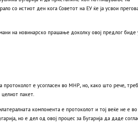
ало со истиот ден кога Советот на ЕУ ќе ја усвои прегов
мани на новинарско прашање доколку овој предлог биде 
протоколот е усогласен во МНР, но, како што рече, треб
 целиот пакет.
илатералната компонента е протоколот и тој веќе не е во
гарија, но е дел од овој процес за Бугарија да даде согла