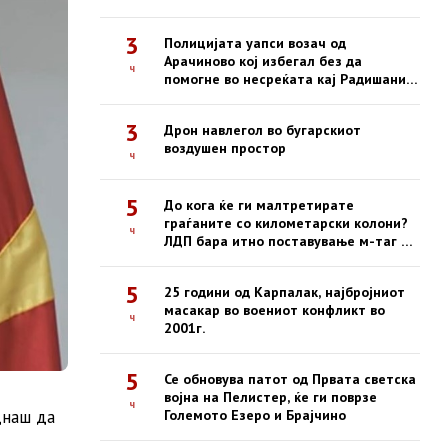
3
Полицијата уапси возач од
Арачиново кој избегал без да
ч
помогне во несреќата кај Радишани,
во која загина 19-годишен
мотоциклист
3
Дрон навлегол во бугарскиот
воздушен простор
ч
5
До кога ќе ги малтретирате
граѓаните со километарски колони?
ч
ЛДП бара итно поставување м-таг на
сите патарини
5
25 години од Карпалак, најбројниот
масакар во воениот конфликт во
ч
2001г.
5
Се обновува патот од Првата светска
војна на Пелистер, ќе ги поврзе
ч
днаш да
Големото Езеро и Брајчино