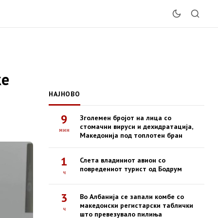
же
НАЈНОВО
9
Зголемен бројот на лица со
стомачни вируси и дехидратација,
мин
Македонија под топлотен бран
1
Слета владиниот авион со
повредениот турист од Бодрум
ч
3
Во Албанија се запали комбе со
македонски регистарски таблички
ч
што превезувало пилиња