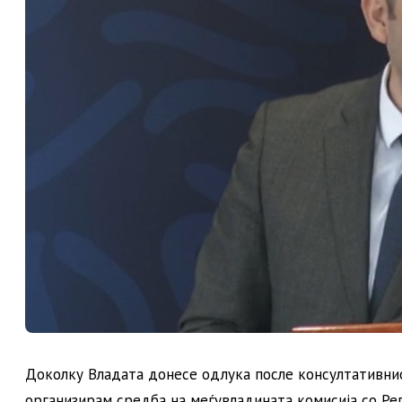
Доколку Владата донесе одлука после консултативнио
организирам средба на меѓувладината комисија со Ре