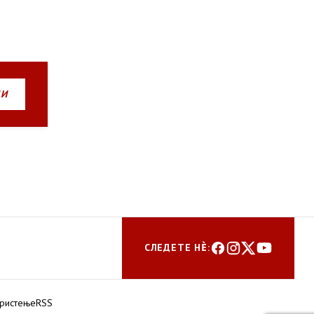
НИ
СЛЕДЕТЕ НЀ:
ористење
RSS