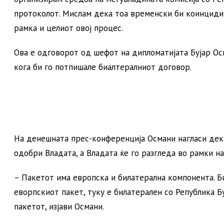
протоколот. Мислам дека тоа временски би коинцидир
рамка и целиот овој процес.
Ова е одговорот од шефот на дипломатијата Бујар Ос
кога би го потпишале биалтералниот договор.
На денешната прес-конференција Османи нагласи дека 
одобри Владата, а Владата ќе го разгледа во рамки на
– Пакетот има европска и билатерална компонента. Б
еворпскиот пакет, туку е билатерален со Република Бу
пакетот, изјави Османи.