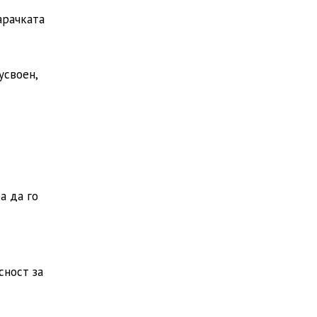
арачката
усвоен,
а да го
сност за