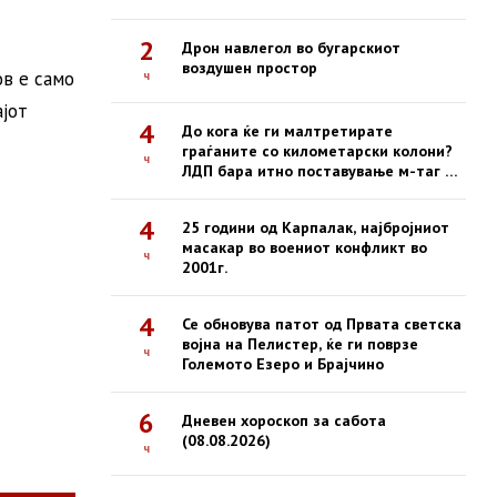
во која загина 19-годишен
мотоциклист
2
Дрон навлегол во бугарскиот
воздушен простор
ов е само
ч
ајот
4
До кога ќе ги малтретирате
граѓаните со километарски колони?
ч
ЛДП бара итно поставување м-таг на
сите патарини
4
25 години од Карпалак, најбројниот
масакар во воениот конфликт во
ч
2001г.
4
Се обновува патот од Првата светска
војна на Пелистер, ќе ги поврзе
ч
Големото Езеро и Брајчино
6
Дневен хороскоп за сабота
(08.08.2026)
ч