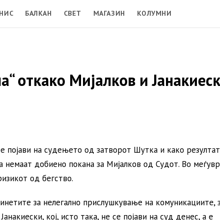
НИС
БАЛКАН
СВЕТ
МАГАЗИН
КОЛУМНИ
“ откако Мијалков и Јанакиеск
 појави на судењето од затворот Шутка и како резултат 
ка немаат добиено покана за Мијалков од Судот. Во меѓувр
ризикот од бегство.
бвинетите за нелегално прислушкување на комуникациите, 
акиески, кој, исто така, не се појави на суд денес, а е