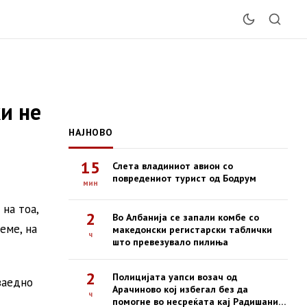
и не
НАЈНОВО
15
Слета владиниот авион со
повредениот турист од Бодрум
мин
на тоа,
2
Во Албанија се запали комбе со
еме, на
македонски регистарски таблички
ч
што превезувало пилиња
2
Полицијата уапси возач од
заедно
Арачиново кој избегал без да
ч
помогне во несреќата кај Радишани,