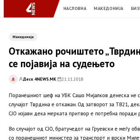
НАСЛОВНА
МАКЕДОНИЈА
БИЗ
Македонија
Откажано рочиштето „Тврдина
се појавија на судењето
Деск 4NEWS.MK
|
21.11.2018
Д
Поранешниот шеф на УБК Сашо Мијалков денеска не се
случајот Тврдина е откажан. Од затворот за ТВ21, де
СЈО изјави дека мерката притвор е потребна поради 
Во случајот од СЈО, братучедот на Груевски е меѓу о
со поранешниот министер за транспорт и врски Миле Јан