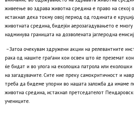
живеење во здрава животна средина е право на секој 
истакнал дека токму овој период од годината е круци
животната средина, бидејќи аерозагадувањето е многу 
надминува границата на дозволената јаглеродна емисиј
–Затоа очекувам здружени акции на релевантните инс
рака од нашите граѓани кои освен што ќе преземат ко
ќе бидат и во улога на еколошка патрола или еколошки
на загадувачите. Сите ние преку самокритичност и нав
треба да бидеме упорни во нашата заложба да имаме п
животна средина, истакнал претседателот Пендаровск
учениците.