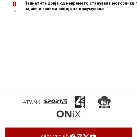
8
Паднатите дрвја од невремето стануваат моторички п
најави и голема акција за пошумување
ч
4TV.MK
СЛЕДЕТЕ НЀ: