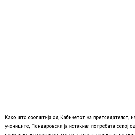
Како што соопштија од Кабинетот на претседателот, н
учениците, Пендаровски ја истакнал потребата секој о
внимание во одржувањето на здравата животна средина