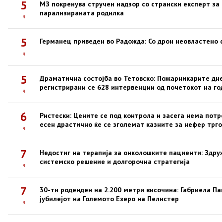
5
МЗ покренува стручен надзор со странски експерт за
парализираната родилка
ч
5
Германец приведен во Радожда: Со дрон неовластено
ч
5
Драматична состојба во Тетовско: Пожарникарите дне
регистрирани се 628 интервенции од почетокот на г
ч
6
Ристески: Цените се под контрола и засега нема потр
есен драстично ќе се зголемат казните за нефер трго
ч
7
Недостиг на терапија за онколошките пациенти: Здр
системско решение и долгорочна стратегија
ч
7
30-ти роденден на 2.200 метри височина: Габриела Па
јубилејот на Големото Езеро на Пелистер
ч