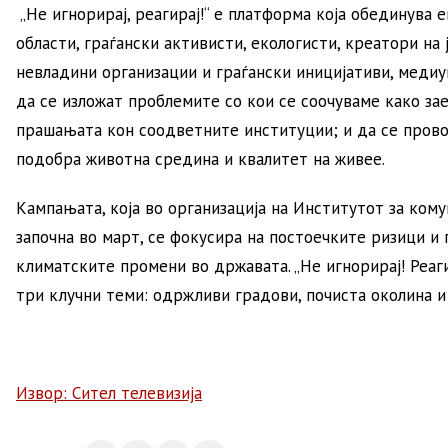
„Не игнорирај, реагирај!“ е платформа која обединува 
области, граѓански активисти, екологисти, креатори на 
невладини организации и граѓански иницијативи, медиу
да се изложат проблемите со кои се соочуваме како зае
прашањата кон соодветните институции; и да се прово
подобра животна средина и квалитет на живее.
Кампањата, која во организација на Институтот за ком
започна во март, се фокусира на постоечките ризици и
климатските промени во државата. „Не игнорирај! Реаги
три клучни теми: одржливи градови, почиста околина 
Извор: Сител телевизија