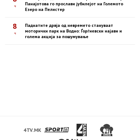
Панајотова го прослави јубилејот на Големото
ч
Езеро на Пелистер
8
Паднатите дрвја од невремето стануваат
моторички парк на Водно: Ѓорѓиевски најави и
ч
голема акција за пошумување
4TV.MK