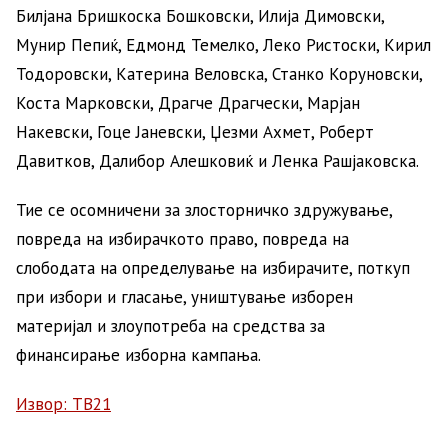
Билјана Бришкоска Бошковски, Илија Димовски,
Мунир Пепиќ, Едмонд Темелко, Леко Ристоски, Кирил
Тодоровски, Катерина Веловска, Станко Коруновски,
Коста Марковски, Драгче Драгчески, Марјан
Накевски, Гоце Јаневски, Џезми Ахмет, Роберт
Давитков, Далибор Алешковиќ и Ленка Рашјаковска.
Тие се осомничени за злосторничко здружување,
повреда на избирачкото право, повреда на
слободата на определување на избирачите, поткуп
при избори и гласање, уништување изборен
материјал и злоупотреба на средства за
финансирање изборна кампања.
Извор: ТВ21