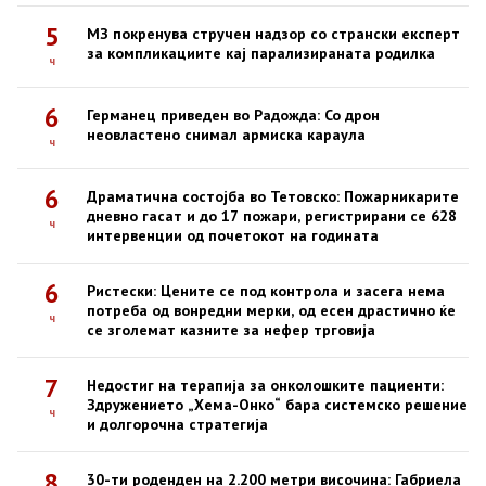
5
МЗ покренува стручен надзор со странски експерт
за компликациите кај парализираната родилка
ч
6
Германец приведен во Радожда: Со дрон
неовластено снимал армиска караула
ч
6
Драматична состојба во Тетовско: Пожарникарите
дневно гасат и до 17 пожари, регистрирани се 628
ч
интервенции од почетокот на годината
6
Ристески: Цените се под контрола и засега нема
потреба од вонредни мерки, од есен драстично ќе
ч
се зголемат казните за нефер трговија
7
Недостиг на терапија за онколошките пациенти:
Здружението „Хема-Онко“ бара системско решение
ч
и долгорочна стратегија
8
30-ти роденден на 2.200 метри височина: Габриела