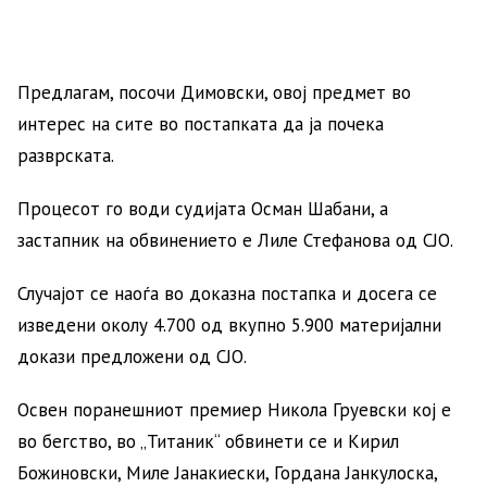
Предлагам, посочи Димовски, овој предмет во
интерес на сите во постапката да ја почека
разврската.
Процесот го води судијата Осман Шабани, а
застапник на обвинението е Лиле Стефанова од СЈО.
Случајот се наоѓа во доказна постапка и досега се
изведени околу 4.700 од вкупно 5.900 материјални
докази предложени од СЈО.
Освен поранешниот премиер Никола Груевски кој е
во бегство, во „Титаник“ обвинети се и Кирил
Божиновски, Миле Јанакиески, Гордана Јанкулоска,