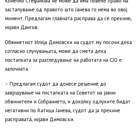
Конечно Стефанова не може да има повеќе право на
застапување од правото што Јанева го нема во овој
момент. Предлагам главната расправа да се прекине,
изјави Дангов.
Обвинетиот Илија Димовски на судот му посочи дека
согласно случувањата, може да смета дека
постапката за разгледување на работата на СЈО е
започната.
– Предлагам судот да донесе решение до
завршување на постапката на Советот на јавни
обвинители и Собранието, и доколку одлуките бидат
негативни по Катица Јанева, судот да ја прекине
расправата, изјави Димовски.