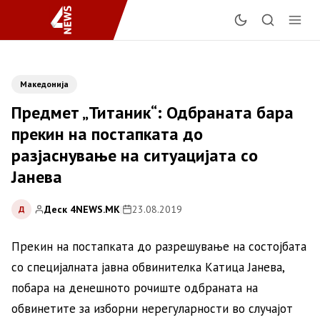
Македонија
Предмет „Титаник“: Одбраната бара
прекин на постапката до
разјаснување на ситуацијата со
Јанева
Деск 4NEWS.MK
|
23.08.2019
Д
Прекин на постапката до разрешување на состојбата
со специјалната јавна обвинителка Катица Јанева,
побара на денешното рочиште одбраната на
обвинетите за изборни нерегуларности во случајот