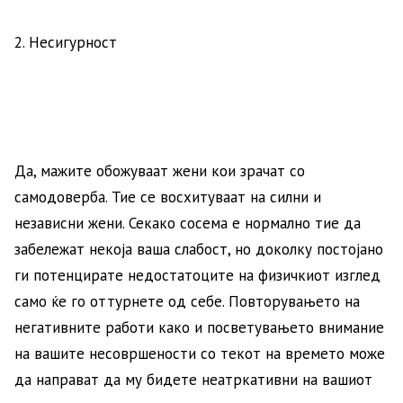
2. Несигурност
Да, мажите обожуваат жени кои зрачат со
самодоверба. Тие се восхитуваат на силни и
независни жени. Секако сосема е нормално тие да
забележат некоја ваша слабост, но доколку постојано
ги потенцирате недостатоците на физичкиот изглед
само ќе го оттурнете од себе. Повторувањето на
негативните работи како и посветувањето внимание
на вашите несовршености со текот на времето може
да направат да му бидете неатркативни на вашиот