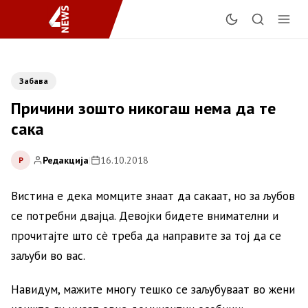
Забава
Причини зошто никогаш нема да те
сака
Редакција
|
16.10.2018
Р
Вистина е дека момците знаат да сакаат, но за љубов
се потребни двајца. Девојки бидете внимателни и
прочитајте што сè треба да направите за тој да се
заљуби во вас.
Навидум, мажите многу тешко се заљубуваат во жени