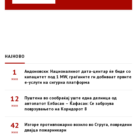
НАЈНОВО
1
Андоновски: Националниот дата-центар ќе биде со
капацитет под 1 MW, граѓаните ги добиваат првите
мин
е-услуги на сигурна платформа
12
Пуштена во сообраќај уште една делница од
автопатот Елбасан – Ќафасан: Се забрзува
мин
поврзувањето на Коридорот 8
42
Изгоре противпожарно возило во Струга, повредени
двајца пожарникари
мин