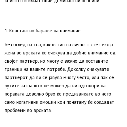
коишто ги имаат овие доминантни особини:
1. Константно барање на внимание
Без оглед на тоа, каков тип на личност сте секоја
жена во врската ќе очекува да добие внимание од
својот партнер, но многу е важно да поставите
граници на вашите потреби. Доколку очекувате
партнерот да ви се јавува многу често, или пак се
лутите затоа што не можел да ви одговори на
пораката доволно брзо ќе предизвикате во него
само негативни емоции кои понатаму ќе создадат
проблеми во врската.