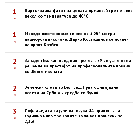
1
Портокалова фаза низ целата држава: Утре не чека
пекол со температури до 40°C
ч
1
Македонското знаме се вее на 5.054 метри
надморска височина: Дарко Костадинов се искачи
ч
на врвот Казбек
2
Западен Балкан пред нов протест: ЕУ сè уште нема
решение за престојот на професионалните возачи
ч
во Шенген-зоната
2
Зеленски слета во Белград: Прва официјална
посета на Србија и средба со Вучиќ
ч
3
Инфлацијата во јули изнесува 0,1 процент, на
годишно ниво трошоците за живот повисоки за
ч
2,3%